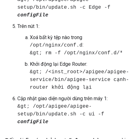
setup/bin/update.sh -c Edge -f
configFile
Trên nút 1:
Xoá bất kỳ tệp nào trong
:
/opt/nginx/conf.d
&gt; rm -f /opt/nginx/conf.d/*
Khởi động lại Edge Router:
&gt; /<inst_root>/apigee/apigee-
service/bin/apigee-service cạnh-
router khởi động lại
Cập nhật giao diện người dùng trên máy 1:
&gt; /opt/apigee/apigee-
setup/bin/update.sh -c ui -f
configFile