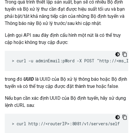
Trong quá trình thiết lập sản xuất, bạn sẽ có nhiều Bộ định
tuyến và Bộ xử lý thư cần đạt được hiệu suất tối ưu và bạn
phải bật/tắt khả năng tiếp cận của những Bộ định tuyến và
Thông báo này Bộ xử lý trước/sau khi cập nhật.
Lệnh gọi API sau đây định cấu hình một nút là có thể truy
cập hoặc không truy cập được:
> curl -u adminEmail:pWord -X POST "http://<ms_IP
trong đó
UUID
là UUID của Bộ xử lý thông báo hoặc Bộ định
tuyến và có thể truy cập được đặt thành true hoặc false.
Nếu bạn cần xác định UUID của Bộ định tuyến, hãy sử dụng
lệnh cURL sau:
> curl http://<routerIP>:8081/v1/servers/self