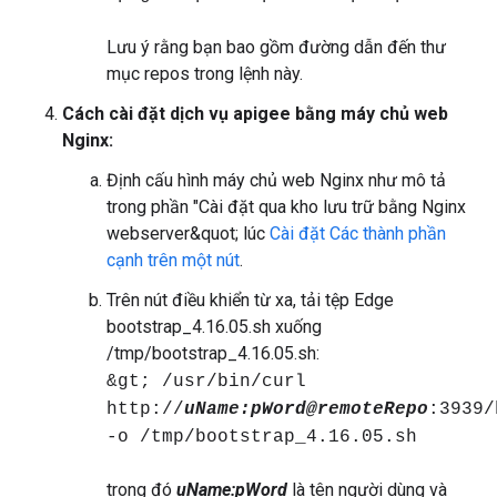
Lưu ý rằng bạn bao gồm đường dẫn đến thư
mục repos trong lệnh này.
Cách cài đặt dịch vụ apigee bằng máy chủ web
Nginx:
Định cấu hình máy chủ web Nginx như mô tả
trong phần "Cài đặt qua kho lưu trữ bằng Nginx
webserver&quot; lúc
Cài đặt Các thành phần
cạnh trên một nút
.
Trên nút điều khiển từ xa, tải tệp Edge
bootstrap_4.16.05.sh xuống
/tmp/bootstrap_4.16.05.sh:
&gt; /usr/bin/curl
http://
uName:pWord@remoteRepo
:3939/
-o /tmp/bootstrap_4.16.05.sh
trong đó
uName:pWord
là tên người dùng và