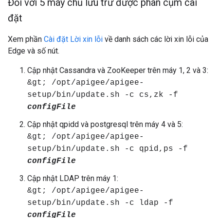
Đối với 5 máy chủ lưu trữ được phân cụm cài
đặt
Xem phần
Cài đặt Lời xin lỗi
về danh sách các lời xin lỗi của
Edge và số nút.
Cập nhật Cassandra và ZooKeeper trên máy 1, 2 và 3:
&gt; /opt/apigee/apigee-
setup/bin/update.sh -c cs,zk -f
configFile
Cập nhật qpidd và postgresql trên máy 4 và 5:
&gt; /opt/apigee/apigee-
setup/bin/update.sh -c qpid,ps -f
configFile
Cập nhật LDAP trên máy 1:
&gt; /opt/apigee/apigee-
setup/bin/update.sh -c ldap -f
configFile