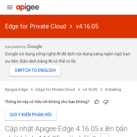
Edge for Private Cloud
v4.16.05
Google sử dụng công nghệ AI để dịch nội dung sang ngôn ngữ bạn
ưu tiên. Bản dịch bằng AI có thể có lỗi.
Apigee Edge
Edge for Private Cloud
v4.16.05
Installing
Thông tin này có hữu ích không cho bạn không?
GỬI Ý KIẾN PHẢN HỒI
Cập nhật Apigee Edge 4
.
16
.
05
.
x lên bản