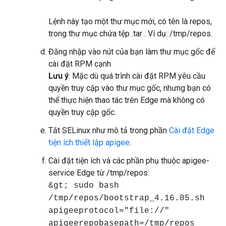
Lệnh này tạo một thư mục mới, có tên là repos,
trong thư mục chứa tệp .tar . Ví dụ: /tmp/repos.
Đăng nhập vào nút của bạn làm thư mục gốc để
cài đặt RPM cạnh
Lưu ý
: Mặc dù quá trình cài đặt RPM yêu cầu
quyền truy cập vào thư mục gốc, nhưng bạn có
thể thực hiện thao tác trên Edge mà không có
quyền truy cập gốc.
Tắt SELinux như mô tả trong phần
Cài đặt Edge
tiện ích thiết lập apigee
.
Cài đặt tiện ích và các phần phụ thuộc apigee-
service Edge từ /tmp/repos:
&gt; sudo bash
/tmp/repos/bootstrap_4.16.05.sh
apigeeprotocol="file://"
apigeerepobasepath=/tmp/repos