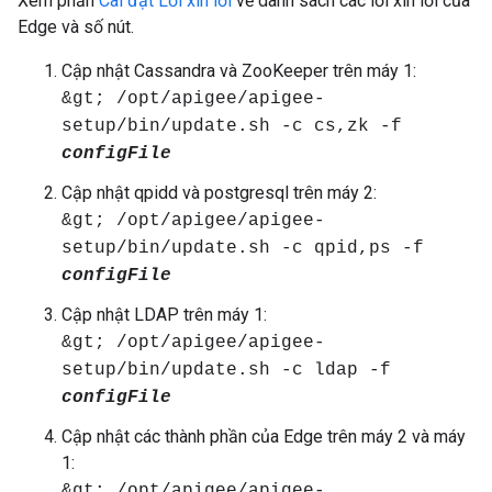
Xem phần
Cài đặt Lời xin lỗi
về danh sách các lời xin lỗi của
Edge và số nút.
Cập nhật Cassandra và ZooKeeper trên máy 1:
&gt; /opt/apigee/apigee-
setup/bin/update.sh -c cs,zk -f
configFile
Cập nhật qpidd và postgresql trên máy 2:
&gt; /opt/apigee/apigee-
setup/bin/update.sh -c qpid,ps -f
configFile
Cập nhật LDAP trên máy 1:
&gt; /opt/apigee/apigee-
setup/bin/update.sh -c ldap -f
configFile
Cập nhật các thành phần của Edge trên máy 2 và máy
1:
&gt; /opt/apigee/apigee-