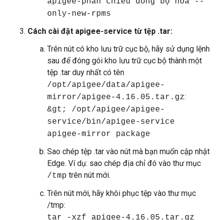
apigee-phản chiếu đồng bộ hoá --
only-new-rpms
Cách cài đặt apigee-service từ tệp .tar:
Trên nút có kho lưu trữ cục bộ, hãy sử dụng lệnh
sau để đóng gói kho lưu trữ cục bộ thành một
tệp .tar duy nhất có tên
/opt/apigee/data/apigee-
:
mirror/apigee-4.16.05.tar.gz
&gt; /opt/apigee/apigee-
service/bin/apigee-service
apigee-mirror package
Sao chép tệp .tar vào nút mà bạn muốn cập nhật
Edge. Ví dụ: sao chép địa chỉ đó vào thư mục
trên nút mới.
/tmp
Trên nút mới, hãy khôi phục tệp vào thư mục
/tmp:
tar -xzf apigee-4.16.05.tar.gz