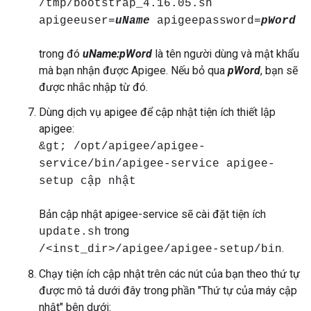
/tmp/bootstrap_4.16.05.sh
apigeeuser=
uName
apigeepassword=
pWord
trong đó
uName:pWord
là tên người dùng và mật khẩu
mà bạn nhận được Apigee. Nếu bỏ qua
pWord
, bạn sẽ
được nhắc nhập từ đó.
Dùng dịch vụ apigee để cập nhật tiện ích thiết lập
apigee:
&gt; /opt/apigee/apigee-
service/bin/apigee-service apigee-
setup cập nhật
Bản cập nhật apigee-service sẽ cài đặt tiện ích
trong
update.sh
.
/<inst_dir>/apigee/apigee-setup/bin
Chạy tiện ích cập nhật trên các nút của bạn theo thứ tự
được mô tả dưới đây trong phần "Thứ tự của máy cập
nhật" bên dưới: