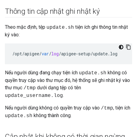
Thông tin cập nhật ghi nhật ký
Theo mặc định, tệp
tiện ích ghi thông tin nhật
update.sh
ký vào:
/
opt
/
apigee
/
var
/
log
/
apigee
-
setup
/
update
.
log
Nếu người dùng đang chạy tiện ích
không có
update.sh
quyền truy cập vào thư mục đó, hệ thống sẽ ghi nhật ký vào
thư mục
dưới dạng tệp có tên
/tmp
.
update_username.log
Nếu người dùng không có quyền truy cập vào
, tiện ích
/tmp
không thành công.
update.sh
Cập nhật khi không có thời gian ngừng