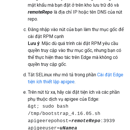
mật khẩu mà bạn đặt ở trên kho lưu trữ đó và
remoteRepo
là địa chỉ IP hoặc tên DNS của nút
repo.
Đăng nhập vào nút của bạn làm thư mục gốc để
cài đặt RPM cạnh
Lưu ý
: Mặc dù quá trình cài đặt RPM yêu cầu
quyền truy cập vào thư mục gốc, nhưng bạn có
thể thực hiện thao tác trên Edge mà không có
quyền truy cập gốc.
Tắt SELinux như mô tả trong phần
Cài đặt Edge
tiện ích thiết lập apigee
.
Trên nút từ xa, hãy cài đặt tiện ích và các phần
phụ thuộc dịch vụ apigee của Edge:
&gt; sudo bash
/tmp/bootstrap_4.16.05.sh
apigeerepohost=
remoteRepo
:3939
apigeeuser=
uNamea