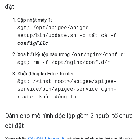
đặt
Cập nhật máy 1:
&gt; /opt/apigee/apigee-
setup/bin/update.sh -c tất cả -f
configFile
Xoá bất kỳ tệp nào trong
:
/opt/nginx/conf.d
&gt; rm -f /opt/nginx/conf.d/*
Khởi động lại Edge Router:
&gt; /<inst_root>/apigee/apigee-
service/bin/apigee-service cạnh-
router khởi động lại
Dành cho mô hình độc lập gồm 2 người tổ chức
cài đặt