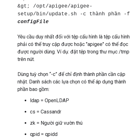
&gt; /opt/apigee/apigee-
setup/bin/update.sh -c thành phần -f
configFile
Yêu cầu duy nhất đối với tệp cấu hình là tệp cấu hình
phải có thể truy cập được hoặc "apigee" có thể đọc
được người dùng. Ví dụ: đặt tệp trong thư mục /tmp
trên nút.
Dùng tuỳ chọn “-c” để chỉ định thành phần cần cập
nhật. Danh sách các lựa chọn có thể áp dụng thành
phần bao gồm:
ldap = OpenLDAP
cs = Cassandr
zk = Người giữ vườn thú
qpid = qpidd