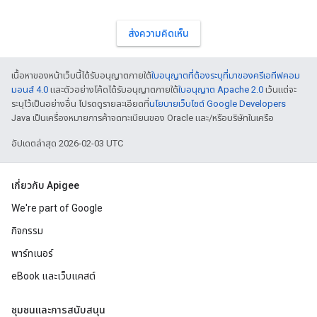
ส่งความคิดเห็น
เนื้อหาของหน้าเว็บนี้ได้รับอนุญาตภายใต้
ใบอนุญาตที่ต้องระบุที่มาของครีเอทีฟคอม
มอนส์ 4.0
และตัวอย่างโค้ดได้รับอนุญาตภายใต้
ใบอนุญาต Apache 2.0
เว้นแต่จะ
ระบุไว้เป็นอย่างอื่น โปรดดูรายละเอียดที่
นโยบายเว็บไซต์ Google Developers
Java เป็นเครื่องหมายการค้าจดทะเบียนของ Oracle และ/หรือบริษัทในเครือ
อัปเดตล่าสุด 2026-02-03 UTC
เกี่ยวกับ Apigee
We're part of Google
กิจกรรม
พาร์ทเนอร์
eBook และเว็บแคสต์
ชุมชนและการสนับสนุน