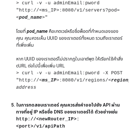
> curl -v -u adminEmail:pword
"http://<ms_IP>:8080/v1/servers?pod=
<
pod_name
>"
โดยที่
pod_name
คือเกตเวย์หรือชื่อพ็อดที่กำหนดเองของ
คุณ คุณควรเห็น UUID ของเราเตอร์ทั้งหมด รวมถึงเราเตอร์
ที่เพิ่งเพิ่ม
หาก UUID ของเราเตอร์ไม่ปรากฏในเอาต์พุต ให้เรียกใช้คำสั่ง
cURL ต่อไปนี้เพื่อเพิ่ม URL
> curl -v -u adminEmail:pword -X POST
"http://<
ms_IP
>:8080/v1/regions/<
region
address
ในการทดสอบเราเตอร์ คุณควรส่งคำขอไปยัง API ผ่าน
ทางที่อยู่ IP หรือชื่อ DNS ของเราเตอร์ได้ ตัวอย่างเช่น
http://<newRouter_IP>:
<port>/v1/apiPath