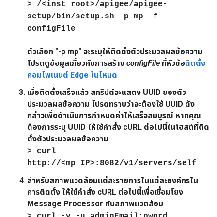
> /<inst_root>/apigee/apigee-
setup/bin/setup.sh -p mp -f
configFile
ตัวเลือก "-p mp" จะระบุให้ติดตั้งตัวประมวลผลข้อความ
โปรดดูข้อมูลเกี่ยวกับการสร้าง
configFile
ที่หัวข้อ
ติดตั้ง
คอมโพเนนต์ Edge ในโหนด
เมื่อติดตั้งเสร็จแล้ว สคริปต์จะแสดง UUID ของตัว
ประมวลผลข้อความ โปรดทราบว่าจะต้องใช้ UUID ดัง
กล่าวเพื่อดำเนินการกำหนดค่าให้เสร็จสมบูรณ์ หากคุณ
ต้องการระบุ UUID ให้ใช้คำสั่ง cURL ต่อไปนี้ในโฮสต์ที่ติด
ตั้งตัวประมวลผลข้อความ
> curl
http://<mp_IP>:8082/v1/servers/self
สำหรับสภาพแวดล้อมแต่ละรายการในแต่ละองค์กรใน
การติดตั้ง ให้ใช้คำสั่ง cURL ต่อไปนี้เพื่อเชื่อมโยง
Message Processor กับสภาพแวดล้อม
> curl -v -u adminEmail:pword