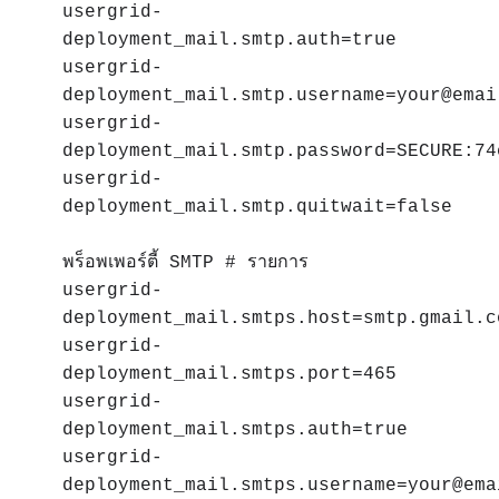
usergrid-
deployment_mail.smtp.auth=true
usergrid-
deployment_mail.smtp.username=your@emai
usergrid-
deployment_mail.smtp.password=SECURE:74
usergrid-
deployment_mail.smtp.quitwait=false
พร็อพเพอร์ตี้ SMTP # รายการ
usergrid-
deployment_mail.smtps.host=smtp.gmail.c
usergrid-
deployment_mail.smtps.port=465
usergrid-
deployment_mail.smtps.auth=true
usergrid-
deployment_mail.smtps.username=your@ema