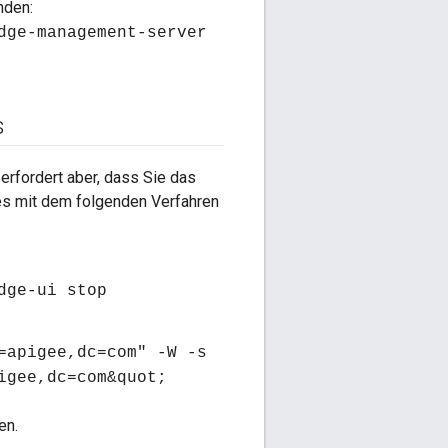
nden:
dge-management-server
s
rfordert aber, dass Sie das
s mit dem folgenden Verfahren
dge-ui stop
=apigee,dc=com" -W -s
igee,dc=com&quot;
en.