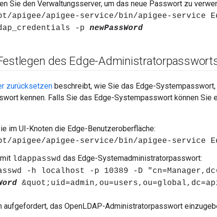
ren Sie den Verwaltungsserver, um das neue Passwort zu verwe
pt/apigee/apigee-service/bin/apigee-service E
dap_credentials -p
newPassWord
Festlegen des Edge-Administratorpasswort
r zurücksetzen
beschreibt, wie Sie das Edge-Systempasswort, e
wort kennen. Falls Sie das Edge-Systempasswort können Sie e
e im UI-Knoten die Edge-Benutzeroberfläche:
pt/apigee/apigee-service/bin/apigee-service E
 mit
das Edge-Systemadministratorpasswort:
ldappasswd
asswd -h localhost -p 10389 -D "cn=Manager,dc
Word
&quot;uid=admin,ou=users,ou=global,dc=ap
n aufgefordert, das OpenLDAP-Administratorpasswort einzugeb