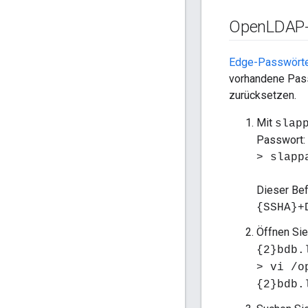
Open
LDAP-
Edge-Passwörte
vorhandene Pass
zurücksetzen.
Mit
slap
Passwort:
> slapp
Dieser Bef
{SSHA}+
Öffnen Si
{2}bdb.
> vi /o
{2}bdb.