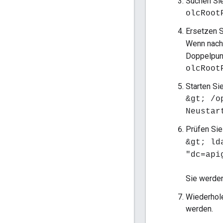
Suchen Sie
olcRoo
Ersetzen 
Wenn nach
Doppelpunk
olcRoot
Starten S
&gt; /o
Neustar
Prüfen Sie
&gt; ld
"dc=api
Sie werde
Wiederhole
werden.