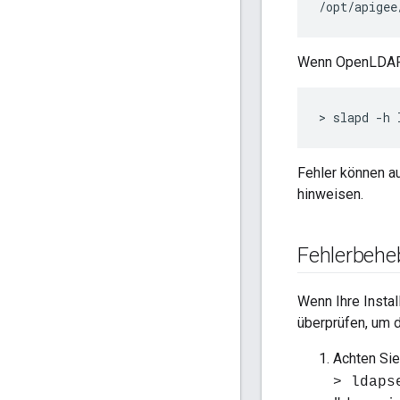
/opt/apigee
Wenn OpenLDAP n
>
slapd
-
h
Fehler können a
hinweisen.
Fehlerbehe
Wenn Ihre Insta
überprüfen, um 
Achten Sie
> ldaps