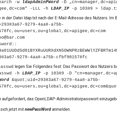
earch -w
ldapAdminPWord
-D „cn=manager,dc=api
gee,dc=com" -LLL -h
LDAP_IP
-p 10389 > ldap.t
 in der Datei ldap.txt nach der E-Mail-Adresse des Nutzers. Im B
=29383a67-9279-4aa8-a75b-
578fc,ou=users,ou=global,dc=apigee,dc=com
oo@bar.com
sword::
9a01UUDdSd01BYXRuUURXdXN5OWNPRzBEWWlYZFBRTm14
383a67-9279-4aa8-a75b-cfbf901578fc
legen Sie Folgendes fest: Das Passwort des Nutzers ba
passwd
asswd -h
LDAP_IP
-p 10389 -D "cn=manager,dc=a
Word
&quot;uid=29383a67-9279-4aa8-a75b-
578fc,ou=users,ou=global,dc=apigee,dc=com&quo
n aufgefordert, das OpenLDAP-Administratorpasswort einzugeb
sich jetzt mit
newPassWord
anmelden.