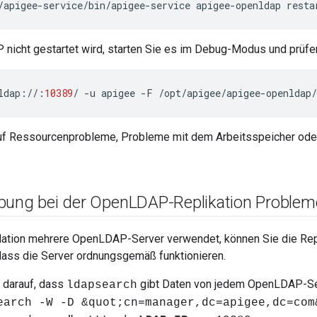
/apigee-service/bin/apigee-service apigee-openldap resta
icht gestartet wird, starten Sie es im Debug-Modus und prüfen 
ldap
:
//
:
10389
/
-
u
apigee
-
F
/
opt
/
apigee
/
apigee
-
openldap
/
uf Ressourcenprobleme, Probleme mit dem Arbeitsspeicher ode
bung bei der Open
LDAP-Replikation Problem
llation mehrere OpenLDAP-Server verwendet, können Sie die Rep
dass die Server ordnungsgemäß funktionieren.
 darauf, dass
gibt Daten von jedem OpenLDAP-Se
ldapsearch
earch -W -D &quot;cn=manager,dc=apigee,dc=com