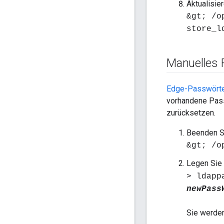
Aktualisie
&gt; /o
store_l
Manuelles 
Edge-Passwörte
vorhandene Pass
zurücksetzen.
Beenden Si
&gt; /o
Legen Sie
> ldapp
newPass
Sie werde