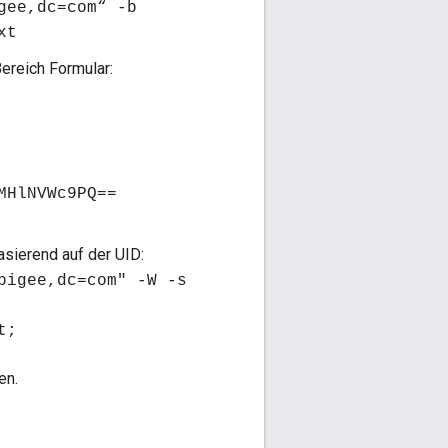
gee,dc=com“ -b
xt
ereich Formular:
MHlNVWc9PQ==
sierend auf der UID:
pigee,dc=com" -W -s
t;
en.