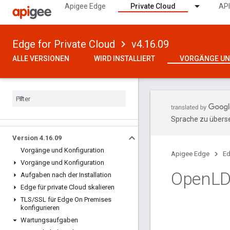
Apigee Edge
Private Cloud
API
Edge for Private Cloud
v4.16.09
ALLE VERSIONEN
WIRD INSTALLIERT
VORGÄNGE UN
Sprache zu überse
Version 4
.
16
.
09
Vorgänge und Konfiguration
Apigee Edge
Ed
Vorgänge und Konfiguration
Open
LD
Aufgaben nach der Installation
Edge für private Cloud skalieren
TLS
/
SSL für Edge On Premises
konfigurieren
Wartungsaufgaben