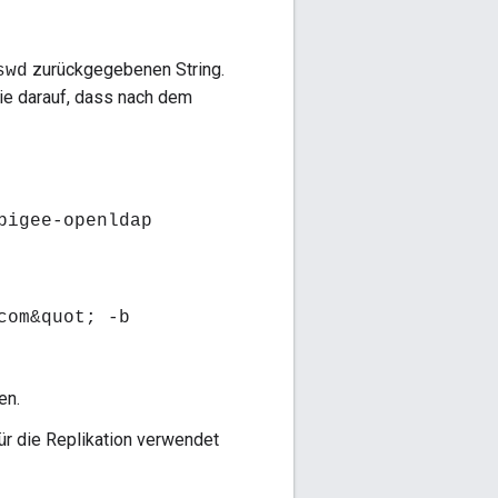
zurückgegebenen String.
swd
Sie darauf, dass nach dem
pigee-openldap
com&quot; -b
en.
ür die Replikation verwendet