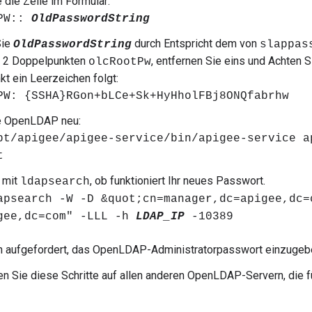
 die Zeile im Formular:
tPW::
OldPasswordString
Sie
durch Entspricht dem von
OldPasswordString
slappas
 2 Doppelpunkten
, entfernen Sie eins und Achten 
olcRootPw
t ein Leerzeichen folgt:
PW: {SSHA}RGon+bLCe+Sk+HyHholFBj8ONQfabrhw
ie OpenLDAP neu:
pt/apigee/apigee-service/bin/apigee-service a
t
 mit
, ob funktioniert Ihr neues Passwort.
ldapsearch
apsearch -W -D &quot;cn=manager,dc=apigee,dc=
gee,dc=com" -LLL -h
LDAP_IP
-10389
n aufgefordert, das OpenLDAP-Administratorpasswort einzugeb
n Sie diese Schritte auf allen anderen OpenLDAP-Servern, die f