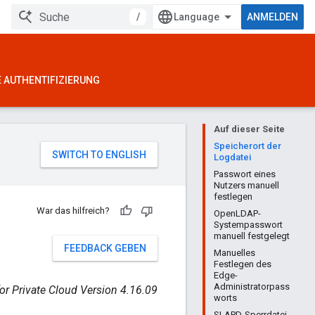
/
ANMELDEN
 AUTHENTIFIZIERUNG
Auf dieser Seite
Speicherort der
Logdatei
Passwort eines
Nutzers manuell
festlegen
War das hilfreich?
OpenLDAP-
Systempasswort
manuell festgelegt
FEEDBACK GEBEN
Manuelles
Festlegen des
Edge-
Administratorpass
or Private Cloud Version 4.16.09
worts
SLAPD-Sperrdatei