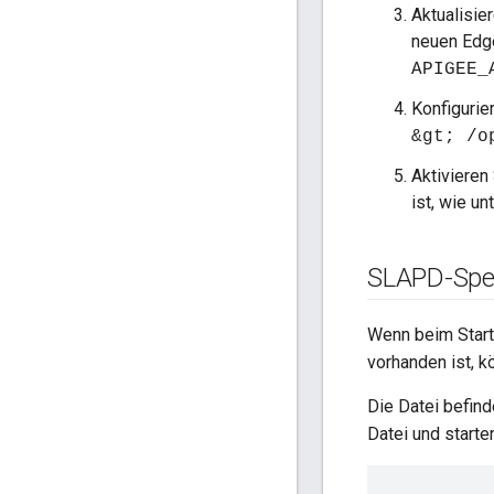
Aktualisie
neuen Edg
APIGEE_
Konfigurie
&gt; /o
Aktivieren
ist, wie un
SLAPD-Sper
Wenn beim Start
vorhanden ist, k
Die Datei befind
Datei und start