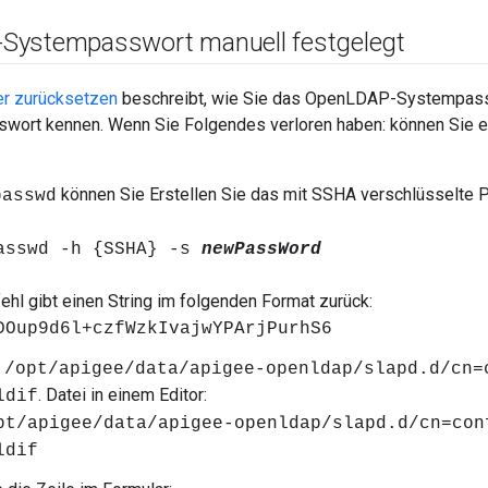
Systempasswort manuell festgelegt
r zurücksetzen
beschreibt, wie Sie das OpenLDAP-Systempass
wort kennen. Wenn Sie Folgendes verloren haben: können Sie es
können Sie Erstellen Sie das mit SSHA verschlüsselte P
passwd
asswd -h {SSHA} -s
newPassWord
ehl gibt einen String im folgenden Format zurück:
DOup9d6l+czfWzkIvajwYPArjPurhS6
e
/opt/apigee/data/apigee-openldap/slapd.d/cn=
. Datei in einem Editor:
ldif
pt/apigee/data/apigee-openldap/slapd.d/cn=con
ldif