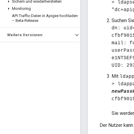
Sichern und wiederherstellen
> ldaps
Monitoring
"dc=api
API-Traffic-Daten in Apigee hochladen
Suchen Sie
– Beta-Release
dn: uid
Weitere Versionen
cfbf901
mail: f
userPas
e1NTSEF
UID: 29
Mit
ldap
> ldapp
newPass
cfbf901
Sie werde
Der Nutzer kann 