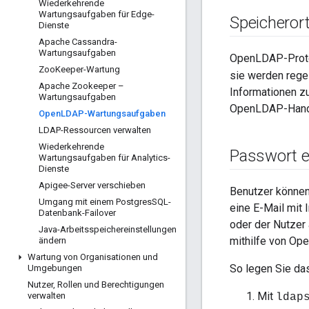
Wiederkehrende
Wartungsaufgaben für Edge-
Speicherort
Dienste
Apache Cassandra-
Wartungsaufgaben
OpenLDAP-Proto
Zoo
Keeper-Wartung
sie werden regel
Apache Zookeeper –
Informationen z
Wartungsaufgaben
OpenLDAP-Hand
Open
LDAP-Wartungsaufgaben
LDAP-Ressourcen verwalten
Wiederkehrende
Passwort e
Wartungsaufgaben für Analytics-
Dienste
Apigee-Server verschieben
Benutzer können
Umgang mit einem Postgres
SQL-
eine E-Mail mit
Datenbank-Failover
oder der Nutzer
Java-Arbeitsspeichereinstellungen
mithilfe von Op
ändern
Wartung von Organisationen und
So legen Sie da
Umgebungen
Nutzer
,
Rollen und Berechtigungen
Mit
verwalten
ldap