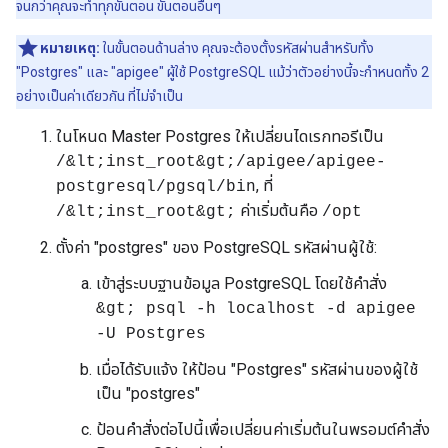
จนกว่าคุณจะทำทุกขั้นตอน ขั้นตอนอื่นๆ
หมายเหตุ:
ในขั้นตอนด้านล่าง คุณจะต้องตั้งรหัสผ่านสำหรับทั้ง
"Postgres" และ "apigee" ผู้ใช้ PostgreSQL แม้ว่าตัวอย่างนี้จะกำหนดทั้ง 2
อย่างเป็นค่าเดียวกัน ที่ไม่จำเป็น
ในโหนด Master Postgres ให้เปลี่ยนไดเรกทอรีเป็น
/&lt;inst_root&gt;/apigee/apigee-
, ที่
postgresql/pgsql/bin
ค่าเริ่มต้นคือ
/&lt;inst_root&gt;
/opt
ตั้งค่า "postgres" ของ PostgreSQL รหัสผ่านผู้ใช้:
เข้าสู่ระบบฐานข้อมูล PostgreSQL โดยใช้คำสั่ง
&gt; psql -h localhost -d apigee
-U Postgres
เมื่อได้รับแจ้ง ให้ป้อน "Postgres" รหัสผ่านของผู้ใช้
เป็น "postgres"
ป้อนคำสั่งต่อไปนี้เพื่อเปลี่ยนค่าเริ่มต้นในพรอมต์คำสั่ง