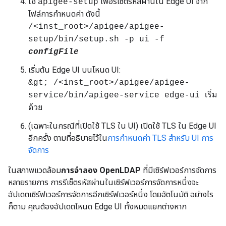
ใช้
เพื่อรีเซ็ตรหัสผ่านใน Edge UI จาก
apigee-setup
ไฟล์การกำหนดค่า ดังนี้
/<inst_root>/apigee/apigee-
setup/bin/setup.sh -p ui -f
configFile
เริ่มต้น Edge UI บนโหนด UI:
&gt; /<inst_root>/apigee/apigee-
service/bin/apigee-service edge-ui เริ่ม
ด้วย
(เฉพาะในกรณีที่เปิดใช้ TLS ใน UI) เปิดใช้ TLS ใน Edge UI
อีกครั้ง ตามที่อธิบายไว้ใน
การกำหนดค่า TLS สำหรับ UI การ
จัดการ
ในสภาพแวดล้อม
การจำลอง OpenLDAP
ที่มีเซิร์ฟเวอร์การจัดการ
หลายรายการ การรีเซ็ตรหัสผ่านในเซิร์ฟเวอร์การจัดการหนึ่งจะ
อัปเดตเซิร์ฟเวอร์การจัดการอีกเซิร์ฟเวอร์หนึ่ง โดยอัตโนมัติ อย่างไร
ก็ตาม คุณต้องอัปเดตโหนด Edge UI ทั้งหมดแยกต่างหาก