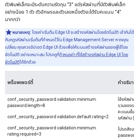
ตัวพิมพ์เล็กจะมีระดับความรัดกุม "3" แต่รหัสผ่านที่มีตัวพิมพ์เล็ก
อย่างน้อย 1 ตัว ตัวอักษรและตัวเลขหนึ่งตัวจะได้รับคะแนน "4"
มากกว่า
หมายเหตุ:
โดยค่าเริ่มต้น Edge UI จะสร้างรหัสผ่านโดยอัตโนมัติ เข้ากันได้
กับกฎรหัสผ่านเริ่มต้นที่กำหนดไว้ใน Edge Management Server หากคุณ
เปลี่ยน คุณควรอัปเดต Edge UI ด้วยเพื่อให้ระบบสร้างรหัสผ่านของผู้ใช้โดย
อัตโนมัติ อย่างเหมาะสม โปรดดูที่
กำหนดค่า ที่ใช้สร้างรหัสผ่าน Edge UI โดย
อัตโนมัติ
ได้อีกด้วย
พร็อพเพอร์ตี้
คำอธิบาย
conf_security_password.validation.minimum.
ใช้รหัสผ่านเ
password.length=8
รวมของรหัสผ่
คะแนนขั้นต
conf_security_password.validation.default.rating=2
รหัสผ่าน (อ
conf_security_password.validation.minimum.
โปรดสังเกตว
rating.required=3
password.V