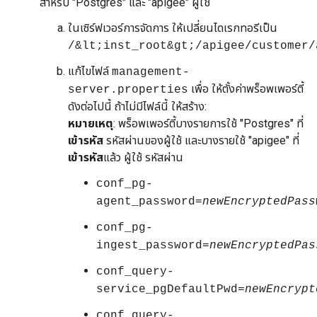
สำหรับ "Postgres" และ "apigee" ผู้ใช้
ในเซิร์ฟเวอร์การจัดการ ให้เปลี่ยนไดเรกทอรีเป็น
/&lt;inst_root&gt;/apigee/customer/
แก้ไขไฟล์
management-
เพื่อ ให้ตั้งค่าพร็อพเพอร์ตี้
server.properties
ดังต่อไปนี้ ถ้าไม่มีไฟล์นี้ ให้สร้าง:
หมายเหตุ
: พร็อพเพอร์ตี้บางรายการใช้ "Postgres" ที่
เข้ารหัส
รหัสผ่านของผู้ใช้ และบางรายใช้ "apigee" ที่
เข้ารหัส
แล้ว ผู้ใช้ รหัสผ่าน
conf_pg-
agent_password=
newEncryptedPass
conf_pg-
ingest_password=
newEncryptedPas
conf_query-
service_pgDefaultPwd=
newEncrypt
conf_query-