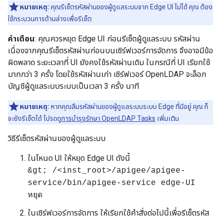
หมายเหตุ:
คุณรีเซ็ตรหัสผ่านของผู้ดูแลระบบจาก Edge UI ไม่ได้ คุณ ต้อง
ใช้กระบวนการด้านล่างเพื่อรีเซ็ต
คำเตือน
: คุณควรหยุด Edge UI ก่อนรีเซ็ตผู้ดูแลระบบ รหัสผ่าน
เนื่องจากคุณรีเซ็ตรหัสผ่านก่อนบนเซิร์ฟเวอร์การจัดการ จึงอาจมีข้อ
ผิดพลาด ระยะเวลาที่ UI ยังคงใช้รหัสผ่านเดิม ในกรณีที่ UI เรียกใช้
มากกว่า 3 ครั้ง โดยใช้รหัสผ่านเก่า เซิร์ฟเวอร์ OpenLDAP จะล็อก
บัญชีผู้ดูแลระบบระบบเป็นเวลา 3 ครั้ง นาที
หมายเหตุ:
หากคุณลืมรหัสผ่านของผู้ดูแลระบบระบบ Edge ที่มีอยู่ คุณ ก็
จะยังรีเซ็ตได้ โปรดดู
การบำรุงรักษา OpenLDAP Tasks
เพิ่มเติม
วิธีรีเซ็ตรหัสผ่านของผู้ดูแลระบบ
ในโหนด UI ให้หยุด Edge UI ดังนี้
&gt; /<inst_root>/apigee/apigee-
service/bin/apigee-service edge-UI
หยุด
ในเซิร์ฟเวอร์การจัดการ ให้เรียกใช้คำสั่งต่อไปนี้เพื่อรีเซ็ตรหัส