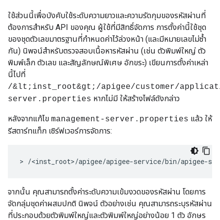
ใช้ส่วนนี้เพื่อบังคับใช้ระดับความยาวและความรัดกุมของรหัสผ่านที่
ต้องการสำหรับ API ของคุณ ผู้ใช้ที่มีสิทธิ์จัดการ การตั้งค่านี้ใช้ชุด
ของชุดตัวเลขมาตรฐานที่กำหนดค่าไว้ล่วงหน้า (และมีหมายเลขไม่ซ้ำ
กัน) นิพจน์สำหรับตรวจสอบเนื้อหารหัสผ่าน (เช่น ตัวพิมพ์ใหญ่ ตัว
พิมพ์เล็ก ตัวเลข และสัญลักษณ์พิเศษ อักขระ) เขียนการตั้งค่าเหล่า
นี้ไปที่
/&lt;inst_root&gt;/apigee/customer/applicat
หากไม่มี ให้สร้างไฟล์ดังกล่าว
server.properties
หลังจากแก้ไข
แล้ว ให้
management-server.properties
รีสตาร์ทแท็ก เซิร์ฟเวอร์การจัดการ:
> /<inst_root>/apigee/apigee-service/bin/apigee-se
จากนั้น คุณสามารถตั้งค่าระดับความเข้มงวดของรหัสผ่าน โดยการ
จัดกลุ่มชุดค่าผสมปกติ นิพจน์ ตัวอย่างเช่น คุณสามารถระบุรหัสผ่าน
ที่ประกอบด้วยตัวพิมพ์ใหญ่และตัวพิมพ์ใหญ่อย่างน้อย 1 ตัว อักษร