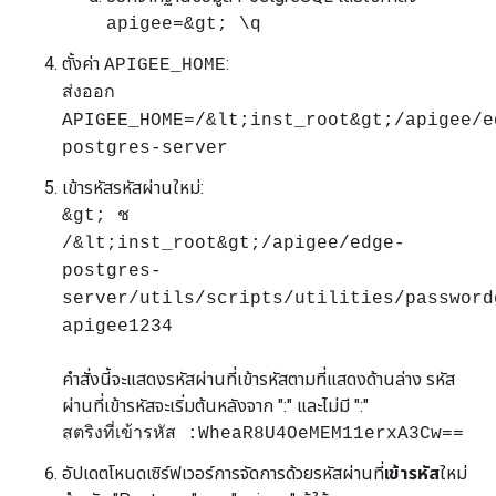
apigee=&gt; \q
ตั้งค่า
:
APIGEE_HOME
ส่งออก
APIGEE_HOME=/&lt;inst_root&gt;/apigee/e
postgres-server
เข้ารหัสรหัสผ่านใหม่:
&gt; ช
/&lt;inst_root&gt;/apigee/edge-
postgres-
server/utils/scripts/utilities/password
apigee1234
คำสั่งนี้จะแสดงรหัสผ่านที่เข้ารหัสตามที่แสดงด้านล่าง รหัส
ผ่านที่เข้ารหัสจะเริ่มต้นหลังจาก ":" และไม่มี ":"
สตริงที่เข้ารหัส :WheaR8U4OeMEM11erxA3Cw==
อัปเดตโหนดเซิร์ฟเวอร์การจัดการด้วยรหัสผ่านที่
เข้ารหัส
ใหม่