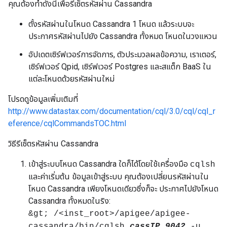
คุณต้องทำดังนี้เพื่อรีเซ็ตรหัสผ่าน Cassandra
ตั้งรหัสผ่านในโหนด Cassandra 1 โหนด แล้วระบบจะ
ประกาศรหัสผ่านไปยัง Cassandra ทั้งหมด โหนดในวงแหวน
อัปเดตเซิร์ฟเวอร์การจัดการ, ตัวประมวลผลข้อความ, เราเตอร์,
เซิร์ฟเวอร์ Qpid, เซิร์ฟเวอร์ Postgres และสแต็ก BaaS ใน
แต่ละโหนดด้วยรหัสผ่านใหม่
โปรดดูข้อมูลเพิ่มเติมที่
http://www.datastax.com/documentation/cql/3.0/cql/cql_r
eference/cqlCommandsTOC.html
วิธีรีเซ็ตรหัสผ่าน Cassandra
เข้าสู่ระบบโหนด Cassandra ใดก็ได้โดยใช้เครื่องมือ
cqlsh
และค่าเริ่มต้น ข้อมูลเข้าสู่ระบบ คุณต้องเปลี่ยนรหัสผ่านใน
โหนด Cassandra เพียงโหนดเดียวซึ่งก็จะ ประกาศไปยังโหนด
Cassandra ทั้งหมดในริง:
&gt; /<inst_root>/apigee/apigee-
cassandra/bin/cqlsh
cassIP 9042
-u