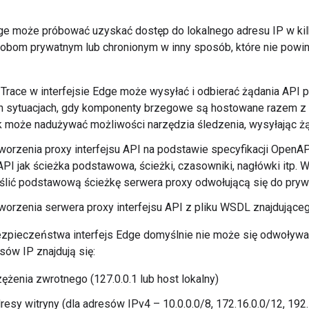
dge może próbować uzyskać dostęp do lokalnego adresu IP w kil
bom prywatnym lub chronionym w inny sposób, które nie powi
 Trace w interfejsie Edge może wysyłać i odbierać żądania AP
 sytuacjach, gdy komponenty brzegowe są hostowane razem z i
 może nadużywać możliwości narzędzia śledzenia, wysyłając żą
orzenia proxy interfejsu API na podstawie specyfikacji OpenAP
 API jak ścieżka podstawowa, ścieżki, czasowniki, nagłówki itp. 
lić podstawową ścieżkę serwera proxy odwołującą się do pryw
orzenia serwera proxy interfejsu API z pliku WSDL znajdująceg
pieczeństwa interfejs Edge domyślnie nie może się odwoływać 
sów IP znajdują się:
ężenia zwrotnego (127.0.0.1 lub host lokalny)
resy witryny (dla adresów IPv4 – 10.0.0.0/8, 172.16.0.0/12, 192