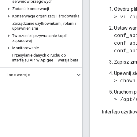
serwerów brzegowych
Otwórz pl
Zadania konserwacji
Konserwacja organizacji i środowiska
> vi /o
Zarządzanie użytkownikami
,
rolami i
Ustaw wart
uprawnieniami
conf_ap
Tworzenie i przywracanie kopii
zapasowej
conf_ap
Monitorowanie
conf_ap
Przesyłanie danych o ruchu do
interfejsu API w Apigee – wersja beta
Zapisz zm
Upewnij si
Inne wersje
> chown
Uruchom po
> /opt/
Interfejs użytk