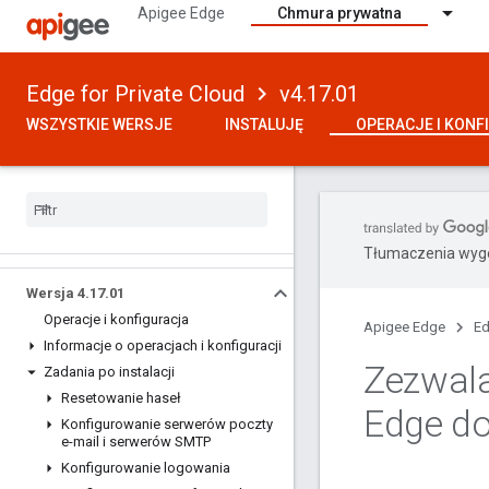
Apigee Edge
Chmura prywatna
Edge for Private Cloud
v4.17.01
WSZYSTKIE WERSJE
INSTALUJĘ
OPERACJE I KONF
Tłumaczenia wyge
Wersja 4
.
17
.
01
Operacje i konfiguracja
Apigee Edge
Ed
Informacje o operacjach i konfiguracji
Zezwala
Zadania po instalacji
Resetowanie haseł
Edge do
Konfigurowanie serwerów poczty
e-mail i serwerów SMTP
Konfigurowanie logowania