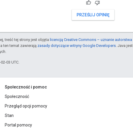
PRZEŚLIJ OPINIĘ
j, treść tej strony jest objęta
licencją Creative Commons – uznanie autorstwa 
a ten temat zawierają
zasady dotyczące witryny Google Developers
. Java je
ych.
6-02-03 UTC.
Społeczność i pomoc
Społeczność
Przegląd opcji pomocy
Stan
Portal pomocy