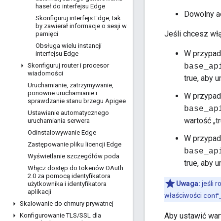
haseł do interfejsu Edge
Dowolny ad
Skonfiguruj interfejs Edge
,
tak
by zawierał informacje o sesji w
Jeśli chcesz wł
pamięci
Obsługa wielu instancji
W przypad
interfejsu Edge
Skonfiguruj router i procesor
base_ap
wiadomości
true, aby 
Uruchamianie
,
zatrzymywanie
,
ponowne uruchamianie i
W przypad
sprawdzanie stanu brzegu Apigee
base_ap
Ustawianie automatycznego
wartość „t
uruchamiania serwera
Odinstalowywanie Edge
W przypad
Zastępowanie pliku licencji Edge
base_ap
Wyświetlanie szczegółów poda
true, aby 
Włącz dostęp do tokenów OAuth
2
.
0 za pomocą identyfikatora
Uwaga:
jeśli 
użytkownika i identyfikatora
aplikacji
właściwości
conf
Skalowanie do chmury prywatnej
Aby ustawić wart
Konfigurowanie TLS
/
SSL dla