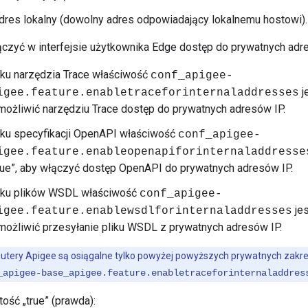
res lokalny (dowolny adres odpowiadający lokalnemu hostowi).
ączyć w interfejsie użytkownika Edge dostęp do prywatnych adre
ku narzędzia Trace właściwość
conf_apigee-
j
igee.feature.enabletraceforinternaladdresses
umożliwić narzędziu Trace dostęp do prywatnych adresów IP.
ku specyfikacji OpenAPI właściwość
conf_apigee-
igee.feature.
enableopenapiforinternaladdresse
rue”, aby włączyć dostęp OpenAPI do prywatnych adresów IP.
ku plików WSDL właściwość
conf_apigee-
jes
igee.feature.enablewsdlforinternaladdresses
umożliwić przesyłanie pliku WSDL z prywatnych adresów IP.
routery Apigee są osiągalne tylko powyżej powyższych prywatnych zakr
_apigee-base_apigee.feature.enabletraceforinternaladdres
ość „true” (prawda):