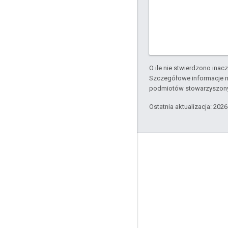
O ile nie stwierdzono inacze
Szczegółowe informacje n
podmiotów stowarzyszon
Ostatnia aktualizacja: 202
Apigee – informacje
We're part of Google
Zdarzenia
Partnerzy
E-booki i transmisje internetowe