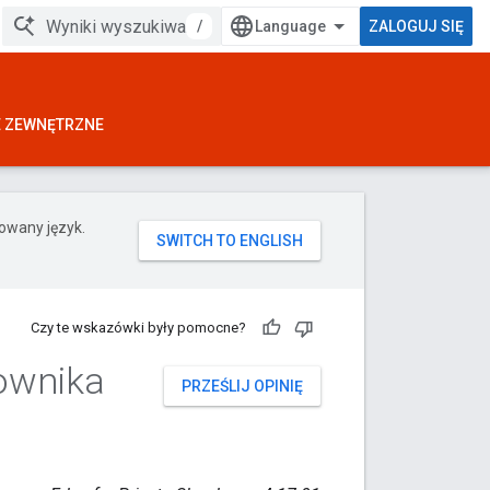
/
ZALOGUJ SIĘ
E ZEWNĘTRZNE
rowany język.
Czy te wskazówki były pomocne?
kownika
PRZEŚLIJ OPINIĘ