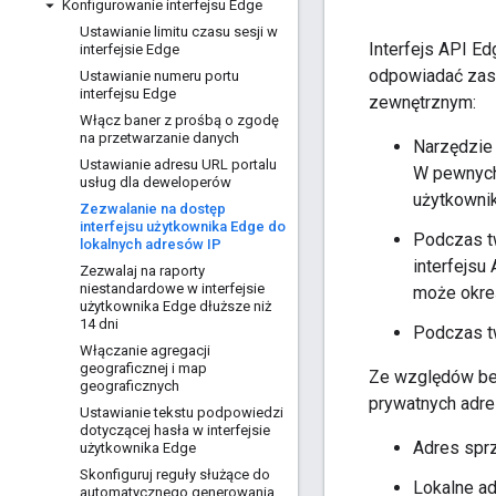
Konfigurowanie interfejsu Edge
Ustawianie limitu czasu sesji w
Interfejs API E
interfejsie Edge
odpowiadać zaso
Ustawianie numeru portu
interfejsu Edge
zewnętrznym:
Włącz baner z prośbą o zgodę
na przetwarzanie danych
Narzędzie
Ustawianie adresu URL portalu
W pewnych
usług dla deweloperów
użytkownik
Zezwalanie na dostęp
interfejsu użytkownika Edge do
Podczas tw
lokalnych adresów IP
interfejsu
Zezwalaj na raporty
niestandardowe w interfejsie
może okreś
użytkownika Edge dłuższe niż
14 dni
Podczas tw
Włączanie agregacji
geograficznej i map
Ze względów bez
geograficznych
prywatnych adre
Ustawianie tekstu podpowiedzi
dotyczącej hasła w interfejsie
Adres sprz
użytkownika Edge
Skonfiguruj reguły służące do
Lokalne ad
automatycznego generowania