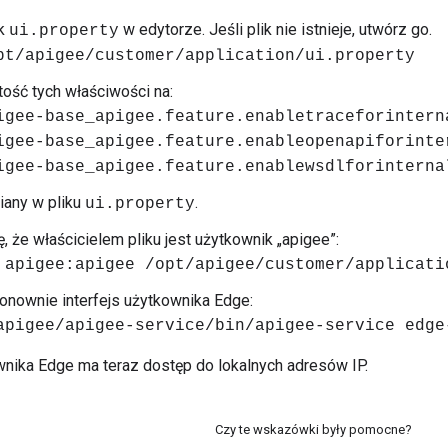
ik
w edytorze. Jeśli plik nie istnieje, utwórz go.
ui.property
pt/apigee/customer/application/ui.property
ość tych właściwości na:
igee-base_apigee.feature.enabletraceforintern
igee-base_apigee.feature.enableopenapiforinte
igee-base_apigee.feature.enablewsdlforinterna
iany w pliku
.
ui.property
ę, że właścicielem pliku jest użytkownik „apigee”:
 apigee:apigee /opt/apigee/customer/applicati
nownie interfejs użytkownika Edge:
apigee/apigee-service/bin/apigee-service edge
ownika Edge ma teraz dostęp do lokalnych adresów IP.
Czy te wskazówki były pomocne?