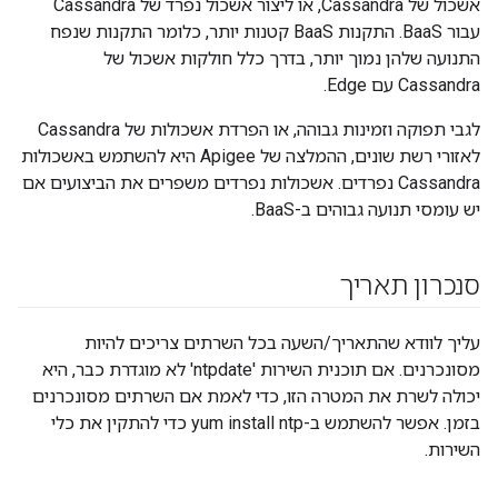
אשכול של Cassandra, או ליצור אשכול נפרד של Cassandra
עבור BaaS. התקנות BaaS קטנות יותר, כלומר התקנות שנפח
התנועה שלהן נמוך יותר, בדרך כלל חולקות אשכול של
Cassandra עם Edge.
לגבי תפוקה וזמינות גבוהה, או הפרדת אשכולות של Cassandra
לאזורי רשת שונים, ההמלצה של Apigee היא להשתמש באשכולות
Cassandra נפרדים. אשכולות נפרדים משפרים את הביצועים אם
יש עומסי תנועה גבוהים ב-BaaS.
סנכרון תאריך
עליך לוודא שהתאריך/השעה בכל השרתים צריכים להיות
מסונכרנים. אם תוכנית השירות 'ntpdate' לא מוגדרת כבר, היא
יכולה לשרת את המטרה הזו, כדי לאמת אם השרתים מסונכרנים
בזמן. אפשר להשתמש ב-yum install ntp כדי להתקין את כלי
השירות.