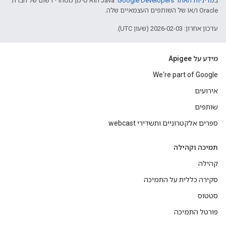
ב
מדיניות האתר Google Developers‏
.‏ Java הוא סימן מסחרי רשום של חברת
Oracle ו/או של השותפים העצמאיים שלה.
עדכון אחרון: 2026-02-03 (שעון UTC).
מידע על Apigee
We're part of Google
אירועים
שותפים
ספרים אלקטרוניים ותשדירי webcast
תמיכה וקהילה
קהילה
סקירה כללית על התמיכה
סטטוס
פורטל התמיכה