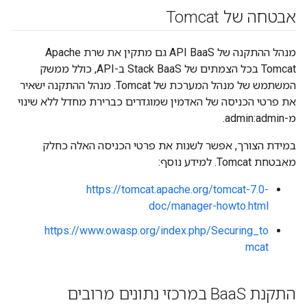
אבטחה של Tomcat
מנהל ההתקנה של API BaaS גם מתקין את שרת Apache
Tomcat בכל הצמתים של Stack BaaS ב-API, כולל ממשק
המשתמש של מנהל המערכת של Tomcat. מנהל ההתקנה ישאיר
את פרטי הכניסה של האדמין שמוגדרים כברירת מחדל ללא שינוי
מ-admin:admin.
במידת הצורך, אפשר לשנות את פרטי הכניסה האלה כחלק
מאבטחת Tomcat. למידע נוסף:
https://tomcat.apache.org/tomcat-7.0-
doc/manager-howto.html
https://www.owasp.org/index.php/Securing_to
mcat
התקנת Baa
S במרכזי נתונים מרובים