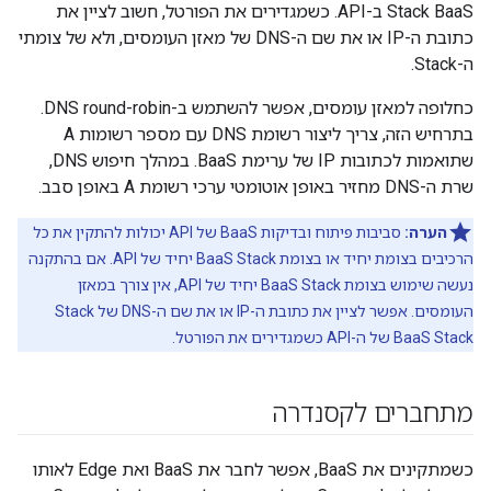
Stack BaaS ב-API. כשמגדירים את הפורטל, חשוב לציין את
כתובת ה-IP או את שם ה-DNS של מאזן העומסים, ולא של צומתי
ה-Stack.
כחלופה למאזן עומסים, אפשר להשתמש ב-DNS round-robin.
בתרחיש הזה, צריך ליצור רשומת DNS עם מספר רשומות A
שתואמות לכתובות IP של ערימת BaaS. במהלך חיפוש DNS,
שרת ה-DNS מחזיר באופן אוטומטי ערכי רשומת A באופן סבב.
הערה:
סביבות פיתוח ובדיקות BaaS של API יכולות להתקין את כל
הרכיבים בצומת יחיד או בצומת BaaS Stack יחיד של API. אם בהתקנה
נעשה שימוש בצומת BaaS Stack יחיד של API, אין צורך במאזן
העומסים. אפשר לציין את כתובת ה-IP או את שם ה-DNS של Stack
BaaS Stack של ה-API כשמגדירים את הפורטל.
מתחברים לקסנדרה
כשמתקינים את BaaS, אפשר לחבר את BaaS ואת Edge לאותו