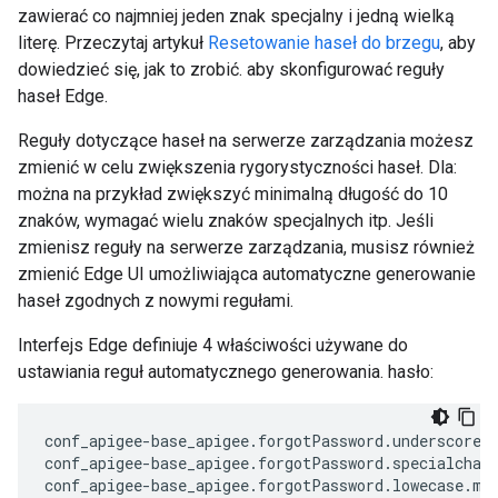
zawierać co najmniej jeden znak specjalny i jedną wielką
literę. Przeczytaj artykuł
Resetowanie haseł do brzegu
, aby
dowiedzieć się, jak to zrobić. aby skonfigurować reguły
haseł Edge.
Reguły dotyczące haseł na serwerze zarządzania możesz
zmienić w celu zwiększenia rygorystyczności haseł. Dla:
można na przykład zwiększyć minimalną długość do 10
znaków, wymagać wielu znaków specjalnych itp. Jeśli
zmienisz reguły na serwerze zarządzania, musisz również
zmienić Edge UI umożliwiająca automatyczne generowanie
haseł zgodnych z nowymi regułami.
Interfejs Edge definiuje 4 właściwości używane do
ustawiania reguł automatycznego generowania. hasło:
conf_apigee-base_apigee.forgotPassword.underscore.m
conf_apigee-base_apigee.forgotPassword.specialchars
conf_apigee-base_apigee.forgotPassword.lowecase.min