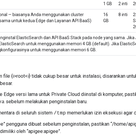
1 GB
2 inti
2
onal — biasanya Anda menggunakan cluster
16
8 inti
2
sama untuk kedua Edge dan Layanan API BaaS)
GB
S
2
nginstal ElasticSearch dan API BaaS Stack pada node yang sama. Jik
lasticSearch untuk menggunakan memori 4 GB (default). Jika ElasticSea
engkonfigurasinya untuk menggunakan memori 6 GB.
m file {i>root<i} tidak cukup besar untuk instalasi, disarankan u
 besar.
e Edge versi lama untuk Private Cloud diinstal di komputer, pas
sebelum melakukan penginstalan baru.
va
entara di seluruh sistem
memerlukan izin eksekusi agar d
/tmp
ee” pengguna dibuat sebelum penginstalan, pastikan “/home/apig
dimiliki oleh “apigee:apigee”.