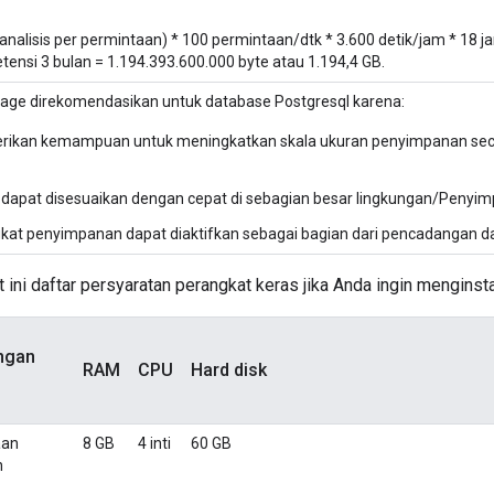
a analisis per permintaan) * 100 permintaan/dtk * 3.600 detik/jam * 18
etensi 3 bulan = 1.194.393.600.000 byte atau 1.194,4 GB.
rage direkomendasikan untuk database Postgresql karena:
erikan kemampuan untuk meningkatkan skala ukuran penyimpanan secara
n dapat disesuaikan dengan cepat di sebagian besar lingkungan/Penyi
gkat penyimpanan dapat diaktifkan sebagai bagian dari pencadangan 
kut ini daftar persyaratan perangkat keras jika Anda ingin mengins
ngan
RAM
CPU
Hard disk
aan
8 GB
4 inti
60 GB
n