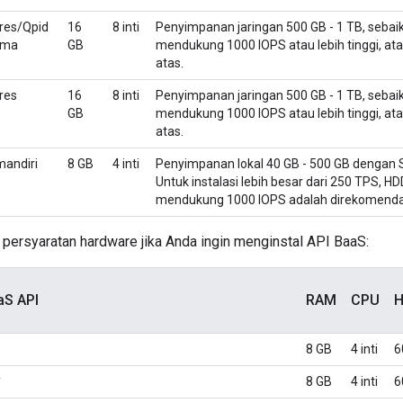
gres/Qpid
16
8 inti
Penyimpanan jaringan 500 GB - 1 TB, seba
ama
GB
mendukung 1000 IOPS atau lebih tinggi, ata
atas.
gres
16
8 inti
Penyimpanan jaringan 500 GB - 1 TB, seba
GB
mendukung 1000 IOPS atau lebih tinggi, ata
atas.
mandiri
8 GB
4 inti
Penyimpanan lokal 40 GB - 500 GB dengan 
Untuk instalasi lebih besar dari 250 TPS, 
mendukung 1000 IOPS adalah direkomenda
ar persyaratan hardware jika Anda ingin menginstal API BaaS:
S API
RAM
CPU
H
8 GB
4 inti
6
*
8 GB
4 inti
6