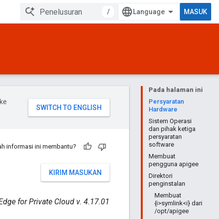
/
MASUK
Pada halaman ini
ke
Persyaratan
Hardware
Sistem Operasi
dan pihak ketiga
persyaratan
software
h informasi ini membantu?
Membuat
pengguna apigee
KIRIM MASUKAN
Direktori
penginstalan
Membuat
Edge for Private Cloud v. 4.17.01
{i>symlink<i} dari
/opt/apigee