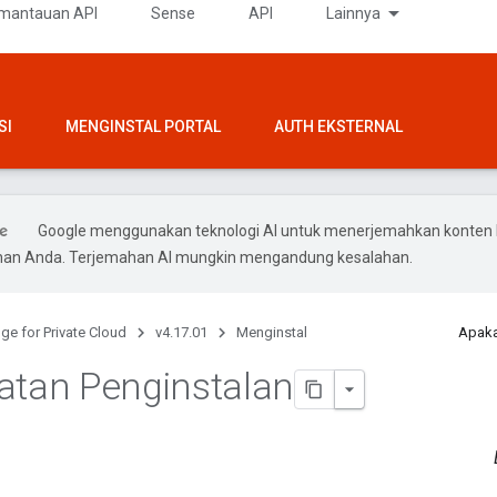
mantauan API
Sense
API
Lainnya
SI
MENGINSTAL PORTAL
AUTH EKSTERNAL
Google menggunakan teknologi AI untuk menerjemahkan konten 
ihan Anda. Terjemahan AI mungkin mengandung kesalahan.
ge for Private Cloud
v4.17.01
Menginstal
Apaka
atan Penginstalan