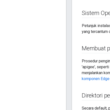
Sistem Ope
Petunjuk instala
yang tercantum d
Membuat p
Prosedur pengins
'apigee', sepert
menjalankan kom
komponen Edge
Direktori p
Secara default, 