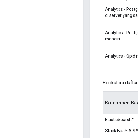
Analytics - Post
di server yang s
Analytics - Post
mandiri
Analytics - Qpid 
Berikut ini daft
Komponen Baa
ElasticSearch*
Stack BaaS API 