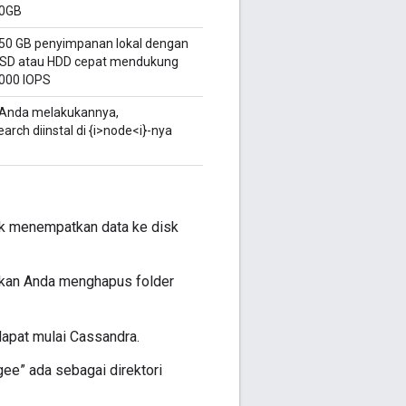
0GB
50 GB penyimpanan lokal dengan
SD atau HDD cepat mendukung
000 IOPS
a Anda melakukannya,
rch diinstal di {i>node<i}-nya
ntuk menempatkan data ke disk
tikan Anda menghapus folder
apat mulai Cassandra.
ee” ada sebagai direktori