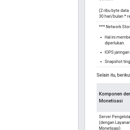
(2 ribu byte dat
30 hari/bulan * r
*** Network Sto
Hal ini memb
diperlukan.
IOPS jaringa
Snapshot tin
Selain itu, beri
Komponen de
Monetisasi
Server Pengelol
(dengan Layana
Monetisasi)