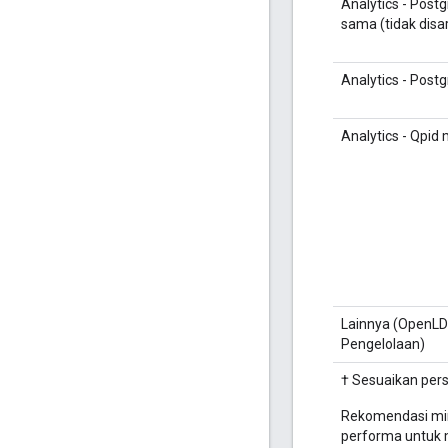
Analytics - Post
sama (tidak disa
Analytics - Post
Analytics - Qpid 
Lainnya (OpenLDA
Pengelolaan)
† Sesuaikan per
Rekomendasi min
performa untuk 