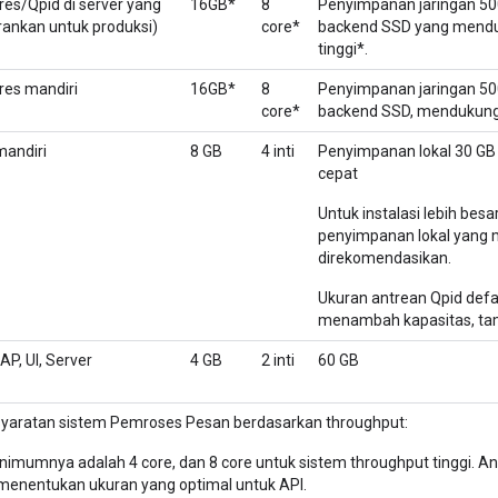
gres/Qpid di server yang
16GB*
8
Penyimpanan jaringan 50
rankan untuk produksi)
core*
backend SSD yang menduk
tinggi*.
gres mandiri
16GB*
8
Penyimpanan jaringan 50
core*
backend SSD, mendukung 1
mandiri
8 GB
4 inti
Penyimpanan lokal 30 GB
cepat
Untuk instalasi lebih bes
penyimpanan lokal yang
direkomendasikan.
Ukuran antrean Qpid defau
menambah kapasitas, ta
P, UI, Server
4 GB
2 inti
60 GB
syaratan sistem Pemroses Pesan berdasarkan throughput:
imumnya adalah 4 core, dan 8 core untuk sistem throughput tinggi. A
menentukan ukuran yang optimal untuk API.