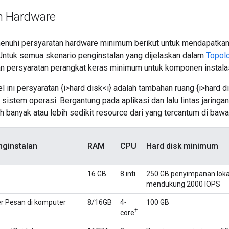
n Hardware
nuhi persyaratan hardware minimum berikut untuk mendapatkan in
 Untuk semua skenario penginstalan yang dijelaskan dalam
Topolo
n persyaratan perangkat keras minimum untuk komponen instalas
l ini persyaratan {i>hard disk<i} adalah tambahan ruang {i>hard d
 sistem operasi. Bergantung pada aplikasi dan lalu lintas jaringa
 banyak atau lebih sedikit resource dari yang tercantum di bawa
ginstalan
RAM
CPU
Hard disk minimum
16 GB
8 inti
250 GB penyimpanan loka
mendukung 2000 IOPS
r Pesan di komputer
8/16GB
4‐
100 GB
†
core