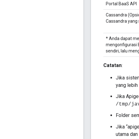
Portal BaaS API
Cassandra (Opsi
Cassandra yang 
* Anda dapat me
mengonfigurasi E
sendiri, lalu m
Catatan
:
Jika siste
yang lebih
Jika Apige
/tmp/ja
Folder sem
Jika “apig
utama dan 