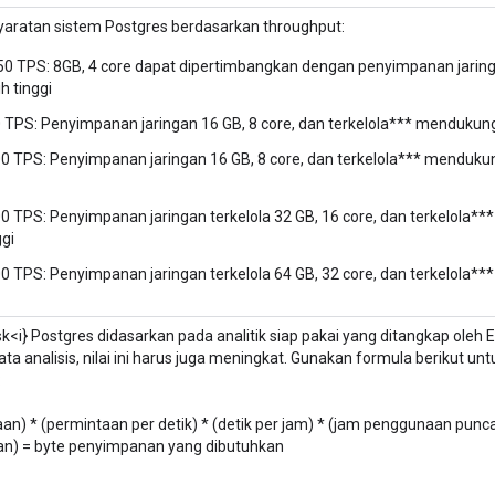
yaratan sistem Postgres berdasarkan throughput:
250 TPS: 8GB, 4 core dapat dipertimbangkan dengan penyimpanan jarin
h tinggi
0 TPS: Penyimpanan jaringan 16 GB, 8 core, dan terkelola*** mendukung
00 TPS: Penyimpanan jaringan 16 GB, 8 core, dan terkelola*** menduku
00 TPS: Penyimpanan jaringan terkelola 32 GB, 16 core, dan terkelola
ggi
00 TPS: Penyimpanan jaringan terkelola 64 GB, 32 core, dan terkelola*
disk<i} Postgres didasarkan pada analitik siap pakai yang ditangkap ol
data analisis, nilai ini harus juga meningkat. Gunakan formula berikut
:
n) * (permintaan per detik) * (detik per jam) * (jam penggunaan puncak 
lan) = byte penyimpanan yang dibutuhkan