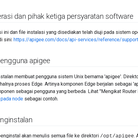
rasi dan pihak ketiga persyaratan software
si ini dan file instalasi yang disediakan telah diuji pada sistem o
i sini:
https://apigee.com/docs/api-services/reference/suppor
engguna apigee
talan membuat pengguna sistem Unix bernama 'apigee'. Direktori
i halnya proses Edge. Artinya komponen Edge berjalan sebagai 'api
ponen sebagai pengguna yang berbeda. Lihat "Mengikat Router ke
 pada node
sebagai contoh.
enginstalan
penginstal akan menulis semua file ke direktori
.
/opt/apigee