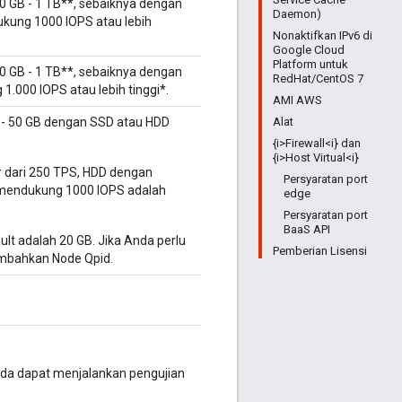
0 GB - 1 TB**, sebaiknya dengan
Daemon)
ung 1000 IOPS atau lebih
Nonaktifkan IPv6 di
Google Cloud
Platform untuk
0 GB - 1 TB**, sebaiknya dengan
RedHat/CentOS 7
.000 IOPS atau lebih tinggi*.
AMI AWS
Alat
 - 50 GB dengan SSD atau HDD
{i>Firewall<i} dan
{i>Host Virtual<i}
ar dari 250 TPS, HDD dengan
Persyaratan port
 mendukung 1000 IOPS adalah
edge
Persyaratan port
BaaS API
lt adalah 20 GB. Jika Anda perlu
Pemberian Lisensi
mbahkan Node Qpid.
nda dapat menjalankan pengujian