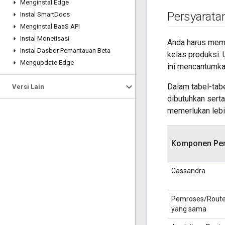
Menginstal Edge
Persyarata
Instal Smart
Docs
Menginstal Baa
S API
Instal Monetisasi
Anda harus meme
Instal Dasbor Pemantauan Beta
kelas produksi.
Mengupdate Edge
ini mencantumka
Dalam tabel-tabe
Versi Lain
dibutuhkan serta
memerlukan lebih
Komponen Pen
Cassandra
Pemroses/Route
yang sama