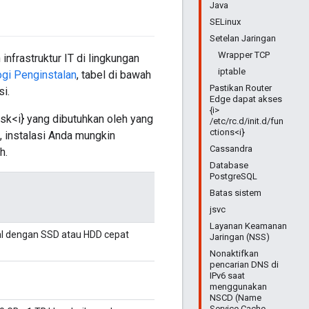
Java
SELinux
Setelan Jaringan
Wrapper TCP
frastruktur IT di lingkungan
iptable
gi Penginstalan
, tabel di bawah
Pastikan Router
i.
Edge dapat akses
{i>
isk<i} yang dibutuhkan oleh yang
/etc/rc.d/init.d/fun
ctions<i}
n, instalasi Anda mungkin
Cassandra
h.
Database
PostgreSQL
Batas sistem
jsvc
Layanan Keamanan
l dengan SSD atau HDD cepat
Jaringan (NSS)
Nonaktifkan
pencarian DNS di
IPv6 saat
menggunakan
NSCD (Name
Service Cache