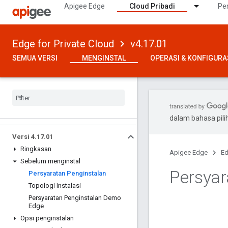
Apigee Edge
Cloud Pribadi
Pe
Edge for Private Cloud
v4.17.01
SEMUA VERSI
MENGINSTAL
OPERASI & KONFIGURA
dalam bahasa pil
Versi 4
.
17
.
01
Ringkasan
Apigee Edge
Ed
Sebelum menginstal
Persyar
Persyaratan Penginstalan
Topologi Instalasi
Persyaratan Penginstalan Demo
Edge
Opsi penginstalan