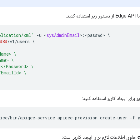
کنید:
plication/xml"
-
u
<
sysAdminEmail
>
:
<
passwd
>
\
080
/
v1
/
users
\
Name> \
ame> \
d</Password> \
/EmailId> \
ice/bin/apigee-service apigee-provision create-user -f 
c
c
حاوی اطلاعات لازم برای ایجاد کاربر است: