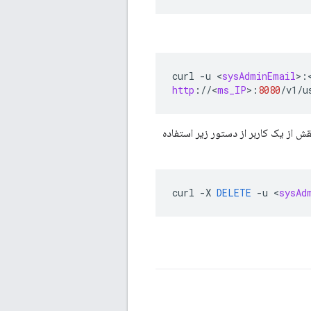
curl
-
u
<
sysAdminEmail
>
:
http
:
//
<
ms_IP
>
:
8080
/
v1
/
u
ش از یک کاربر از دستور زیر استفاده
curl
-
X
DELETE
-
u
<
sysAd