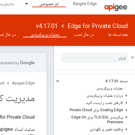
Apigee Edge
ابر خصوصی
مانیتورینگ 
v4.17.01
Edge for Private Cloud
همه نسخه ها
در حال نصب
عملیات و پیکربندی
در حال نص
نسخه 4
01
.
17
.
oud
Apigee Edge
عملیات و پیکربندی
مدیریت کا
درباره عملیات و پیکربندی
کارهای نصب را پست کنید
Scaling Edge برای Private Cloud
Edge for Private Cloud نسخ
پیکربندی TLS
/
SSL برای Edge On
Premises
وظایف تعمیر و نگهداری