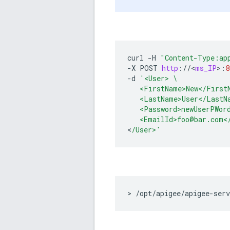
curl
-
H
"Content-Type:ap
-
X
POST
http
:
//
<
ms_IP
>
:
8
-
d
'<User> \
   <FirstName>New</First
   <LastName>User</LastN
   <Password>newUserPWor
   <EmailId>foo@bar.com<
<
/User>'
> /opt/apigee/apigee-serv