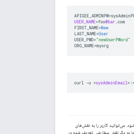
APIGEE_ADMINPW
=
sysAdminP
USER_NAME
=
foo
@bar
.
com
FIRST_NAME
=
New
LAST_NAME
=
User
USER_PWD
=
"newUserPWord"
ORG_NAME
=
myorg
curl
-
u
<
sysAdminEmail
>
:
د. می‌توانید کاربر را به نقش‌های
یا به یک نقش سفارشی تعریف شده در