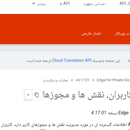
API
احساس، مفهوم
API ها
بیشتر
ب پورتال
اعتبار خارجی
این صفحه به‌وسیله
ترجمه شده است.
Edge for Private Cl
v4.17.01
عملیات و پیکربندی
ربران، نقش ها و مجوزها
ه 4.17.01