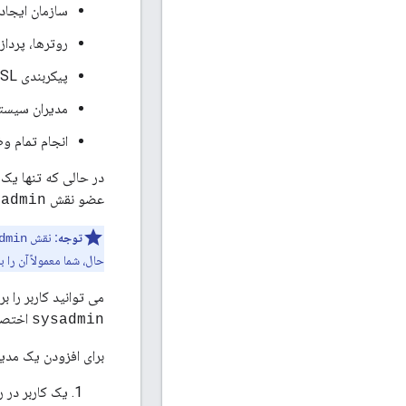
سازمان ایجاد 
روترها، پردازشگره
پیکربندی TLS/SSL
مدیران سیستم
انجام تمام وظای
در حالی که تنها یک
عضو نقش
sadmin
توجه:
نقش
dmin
حال، شما معمولاً آن را ب
می توانید کاربر را برای مدیر سیستم در Edge UI یا API ایجاد کنید.
اختصا
sysadmin
برای افزودن یک مدی
یک کاربر در رابط کاربری e