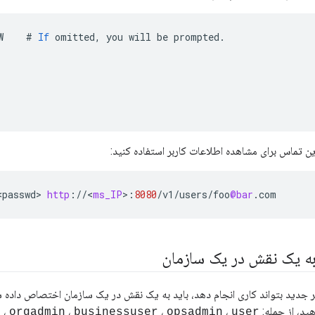
W
#
If
omitted
,
you
will
be
prompted
.
ن تماس برای مشاهده اطلاعات کاربر استفاده کنید:
<
passwd
>
http
:
//
<
ms_IP
>
:
8080
/
v1
/
users
/
foo
@bar
.
com
به یک نقش در یک سازمان
بر جدید بتواند کاری انجام دهد، باید به یک نقش در یک سازمان اختصاص داده شو
د، از جمله:
،
،
،
، 
orgadmin
businessuser
opsadmin
user