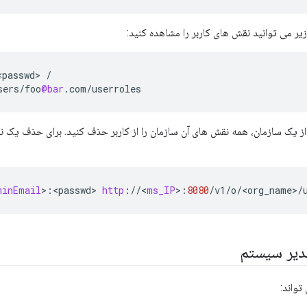
زیر می توانید نقش های کاربر را مشاهده کنید:
<
passwd
>
/
sers
/
foo
@bar
.
com
/
userroles
ز یک سازمان، همه نقش های آن سازمان را از کاربر حذف کنید. برای حذف یک نق
minEmail
>
:
<
passwd
>
http
:
//
<
ms_IP
>
:
8080
/
v1
/
o
/
<
org_name
>
/
دیر سیستم
واند: