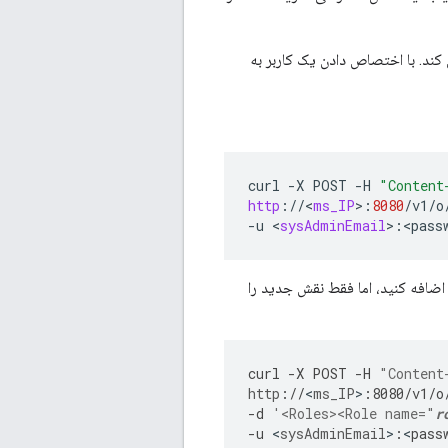
کند. با اختصاص دادن یک کاربر به
curl
-
X
POST
-
H
"Content
http
:
//
<
ms_IP
>
:
8080
/
v1
/
o
-
u
<
sysAdminEmail
>
:
<
pass
اضافه کنید، اما فقط نقش جدید را
curl
-
X
POST
-
H
"Content
http
:
//
<
ms_IP
>
:
8080
/
v1
/
o
-
d
'<Roles><Role name="
r
-
u
<
sysAdminEmail
>
:
<
pass