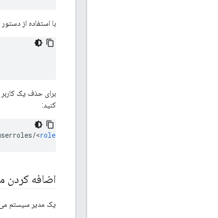
با استفاده از دستور 
برای حذف یک کاربر ا
کنید:
userroles
/
<
role
>
/
users
/
foo
@bar
.
com
اضافه کردن م
یک مدیر سیستم می ت