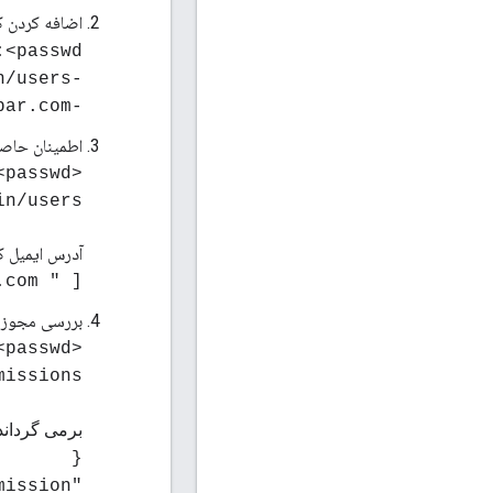
اضافه کردن ک
passwd> \
-X POST http://<ms_IP>:8080/v1/userroles/sysadmin/users \
-d 'id=foo@bar.com'
اطمینان حاصل کنی
<passwd>
in/users
آدرس ایمیل کا
[ " foo@bar.com " ]
بررسی مجوزها
<passwd>
missions
برمی گرداند
{
"ResourcePermission" : [ {