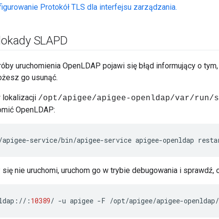
igurowanie Protokół TLS dla interfejsu zarządzania.
blokady SLAPD
óby uruchomienia OpenLDAP pojawi się błąd informujący o tym, ż
ożesz go usunąć.
lokalizacji
/opt/apigee/apigee-openldap/var/run/s
omić OpenLDAP:
/apigee-service/bin/apigee-service apigee-openldap resta
się nie uruchomi, uruchom go w trybie debugowania i sprawdź, c
ldap
:
//
:
10389
/
-
u
apigee
-
F
/
opt
/
apigee
/
apigee
-
openldap
/