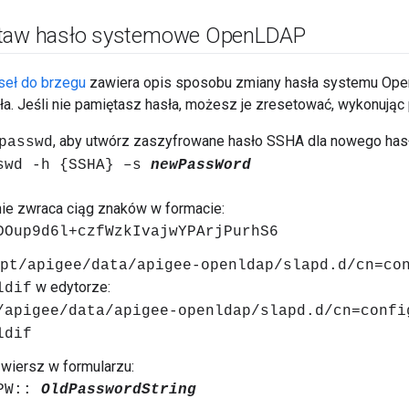
staw hasło systemowe Open
LDAP
seł do brzegu
zawiera opis sposobu zmiany hasła systemu Ope
ła. Jeśli nie pamiętasz hasła, możesz je zresetować, wykonując
, aby utwórz zaszyfrowane hasło SSHA dla nowego hasł
passwd
swd -h {SSHA} –s
newPassWord
ie zwraca ciąg znaków w formacie:
DOup9d6l+czfWzkIvajwYPArjPurhS6
pt/apigee/data/apigee-openldap/slapd.d/cn=co
w edytorze:
ldif
/apigee/data/apigee-openldap/slapd.d/cn=confi
ldif
 wiersz w formularzu:
tPW::
OldPasswordString