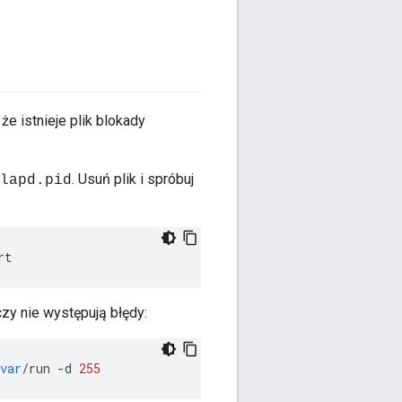
e istnieje plik blokady
. Usuń plik i spróbuj
lapd.pid
rt
zy nie występują błędy:
var
/
run
-
d
255