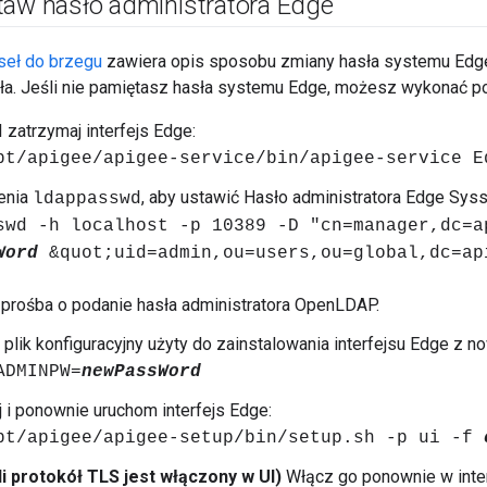
taw hasło administratora Edge
seł do brzegu
zawiera opis sposobu zmiany hasła systemu Edg
sła. Jeśli nie pamiętasz hasła systemu Edge, możesz wykonać p
 zatrzymaj interfejs Edge:
pt/apigee/apigee-service/bin/apigee-service E
enia
, aby ustawić Hasło administratora Edge Syss
ldappasswd
swd -h localhost -p 10389 -D "cn=manager,dc=a
Word
&quot;uid=admin,ou=users,ou=global,dc=ap
 prośba o podanie hasła administratora OpenLDAP.
j plik konfiguracyjny użyty do zainstalowania interfejsu Edge 
ADMINPW=
newPassWord
j i ponownie uruchom interfejs Edge:
pt/apigee/apigee-setup/bin/setup.sh -p ui -f
li protokół TLS jest włączony w UI)
Włącz go ponownie w inter