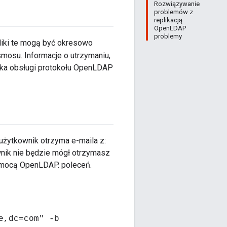
Rozwiązywanie
problemów z
replikacją
OpenLDAP
problemy
Pliki te mogą być okresowo
mosu. Informacje o utrzymaniu,
ika obsługi protokołu OpenLDAP
użytkownik otrzyma e-maila z:
ownik nie będzie mógł otrzymasz
omocą OpenLDAP. poleceń.
e,dc=com" -b