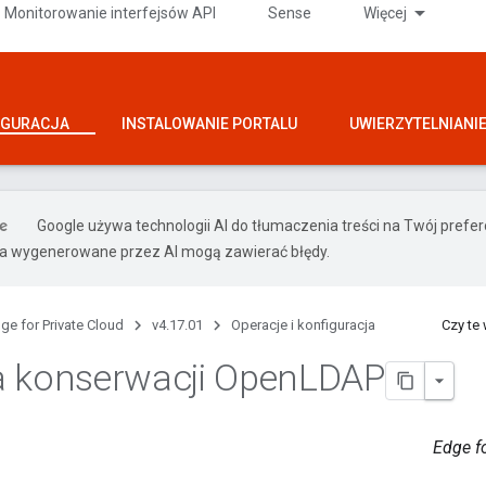
Monitorowanie interfejsów API
Sense
Więcej
IGURACJA
INSTALOWANIE PORTALU
UWIERZYTELNIANI
Google używa technologii AI do tłumaczenia treści na Twój pref
ia wygenerowane przez AI mogą zawierać błędy.
ge for Private Cloud
v4.17.01
Operacje i konfiguracja
Czy te
 konserwacji Open
LDAP
Edge fo