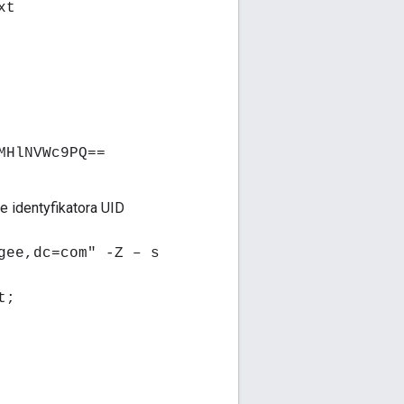
xt
MHlNVWc9PQ==
e identyfikatora UID
gee,dc=com" -Z – s
t;