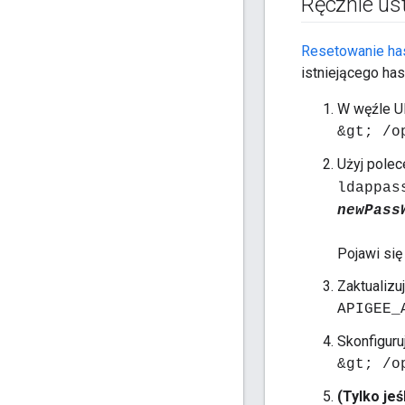
Ręcznie us
Resetowanie ha
istniejącego ha
W węźle UI
&gt; /o
Użyj polec
ldappas
newPass
Pojawi się
Zaktualizu
APIGEE_
Skonfiguru
&gt; /o
(Tylko jeś