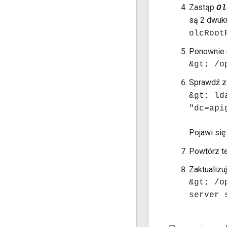
Zastąp
Ol
są 2 dwuk
olcRoot
Ponownie
&gt; /o
Sprawdź z
&gt; ld
"dc=api
Pojawi się
Powtórz te
Zaktualizu
&gt; /o
server 