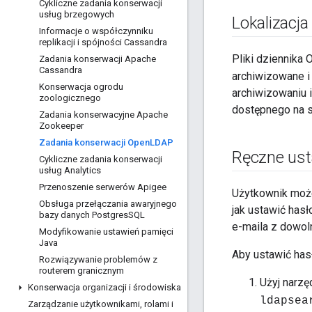
Cykliczne zadania konserwacji
usług brzegowych
Lokalizacja
Informacje o współczynniku
replikacji i spójności Cassandra
Pliki dziennika
Zadania konserwacji Apache
Cassandra
archiwizowane i
Konserwacja ogrodu
archiwizowaniu 
zoologicznego
dostępnego na s
Zadania konserwacyjne Apache
Zookeeper
Zadania konserwacji Open
LDAP
Ręczne ust
Cykliczne zadania konserwacji
usług Analytics
Przenoszenie serwerów Apigee
Użytkownik może
Obsługa przełączania awaryjnego
jak ustawić has
bazy danych Postgres
SQL
e-maila z dowo
Modyfikowanie ustawień pamięci
Java
Aby ustawić has
Rozwiązywanie problemów z
routerem granicznym
Użyj narzę
Konserwacja organizacji i środowiska
ldapse
Zarządzanie użytkownikami
,
rolami i