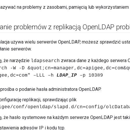
azywać na problemy z zasobami, pamięcią lub wykorzystaniem 
nie problemów z replikacją Open
LDAP prob
talacja używa wielu serwerów OpenLDAP, możesz sprawdzić ustaw
łanie serwerów.
ę, że narzędzie
zwraca dane z każdego serwera
ldapsearch
rch -W -D &quot;cn=manager,dc=apigee,dc=com&q
gee,dc=com" –LLL –h
LDAP_IP
–p 10389
 prośba o podanie hasła administratora OpenLDAP.
nfigurację replikacji, sprawdzając plik
igee/conf/openldap/slapd.d/cn=config/olcDatab
ię, że hasło systemowe na każdym serwerze OpenLDAP jest tak
tawienia adresów IP i kodu tcp.