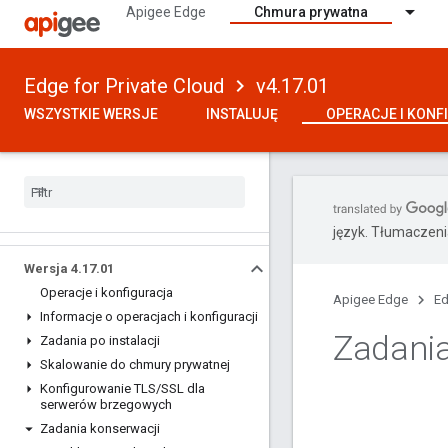
Apigee Edge
Chmura prywatna
Edge for Private Cloud
v4.17.01
WSZYSTKIE WERSJE
INSTALUJĘ
OPERACJE I KONF
język. Tłumaczen
Wersja 4
.
17
.
01
Operacje i konfiguracja
Apigee Edge
Ed
Informacje o operacjach i konfiguracji
Zadania
Zadania po instalacji
Skalowanie do chmury prywatnej
Konfigurowanie TLS
/
SSL dla
serwerów brzegowych
Zadania konserwacji