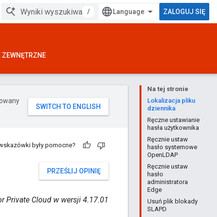
/
ZALOGUJ SIĘ
E ZEWNĘTRZNE
Na tej stronie
erowany
Lokalizacja pliku
dziennika
Ręczne ustawianie
hasła użytkownika
Ręcznie ustaw
 wskazówki były pomocne?
hasło systemowe
OpenLDAP
Ręcznie ustaw
PRZEŚLIJ OPINIĘ
hasło
administratora
Edge
r Private Cloud w wersji 4.17.01
Usuń plik blokady
SLAPD