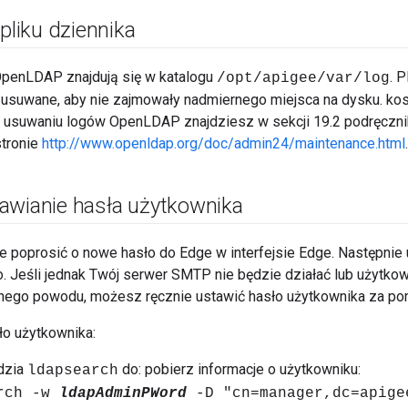
 pliku dziennika
 OpenLDAP znajdują się w katalogu
. 
/opt/apigee/var/log
 usuwane, aby nie zajmowały nadmiernego miejsca na dysku. kos
i usuwaniu logów OpenLDAP znajdziesz w sekcji 19.2 podręczn
tronie
http://www.openldap.org/doc/admin24/maintenance.html
.
awianie hasła użytkownika
 poprosić o nowe hasło do Edge w interfejsie Edge. Następnie 
ło. Jeśli jednak Twój serwer SMTP nie będzie działać lub użytk
lnego powodu, możesz ręcznie ustawić hasło użytkownika za p
ło użytkownika:
dzia
do: pobierz informacje o użytkowniku:
ldapsearch
arch -w
ldapAdminPWord
-D "cn=manager,dc=apige