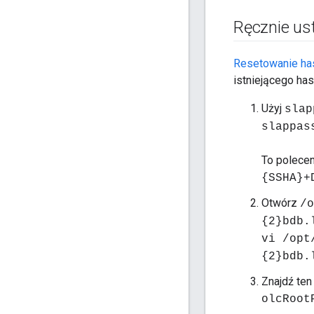
Ręcznie u
Resetowanie ha
istniejącego has
Użyj
slap
slappas
To polecen
{SSHA}+
Otwórz
/o
{2}bdb.
vi /opt
{2}bdb.
Znajdź ten
olcRoo