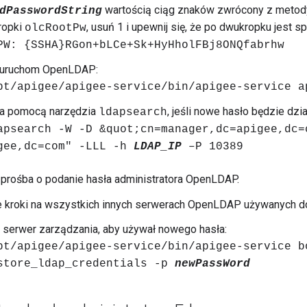
wartością ciąg znaków zwrócony z meto
dPasswordString
ropki
, usuń 1 i upewnij się, że po dwukropku jest sp
olcRootPw
PW: {SSHA}RGon+bLCe+Sk+HyHholFBj8ONQfabrhw
 uruchom OpenLDAP:
pt/apigee/apigee-service/bin/apigee-service a
a pomocą narzędzia
, jeśli nowe hasło będzie dzia
ldapsearch
apsearch -W -D &quot;cn=manager,dc=apigee,dc=
gee,dc=com" -LLL -h
LDAP_IP
–P 10389
 prośba o podanie hasła administratora OpenLDAP.
 kroki na wszystkich innych serwerach OpenLDAP używanych do 
j serwer zarządzania, aby używał nowego hasła:
pt/apigee/apigee-service/bin/apigee-service b
store_ldap_credentials -p
newPassWord