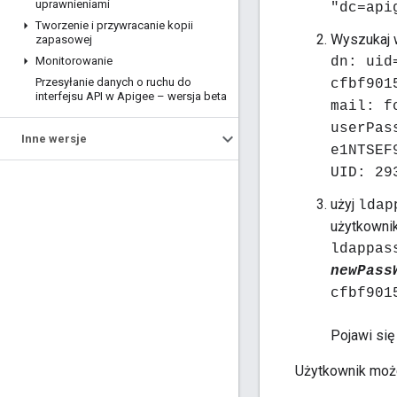
uprawnieniami
"dc=api
Tworzenie i przywracanie kopii
Wyszukaj w
zapasowej
Monitorowanie
dn: uid
Przesyłanie danych o ruchu do
cfbf901
interfejsu API w Apigee – wersja beta
mail: f
userPas
Inne wersje
e1NTSEF
UID: 29
użyj
ldap
użytkownik
ldappa
newPass
cfbf901
Pojawi się
Użytkownik moż