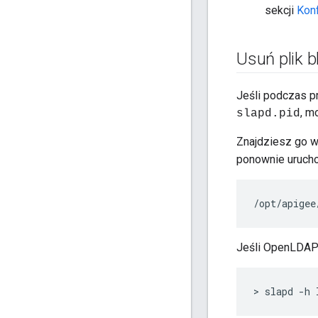
sekcji
Konf
Usuń plik 
Jeśli podczas pr
, m
slapd.pid
Znajdziesz go w 
ponownie uruch
/opt/apigee
Jeśli OpenLDAP 
>
slapd
-
h