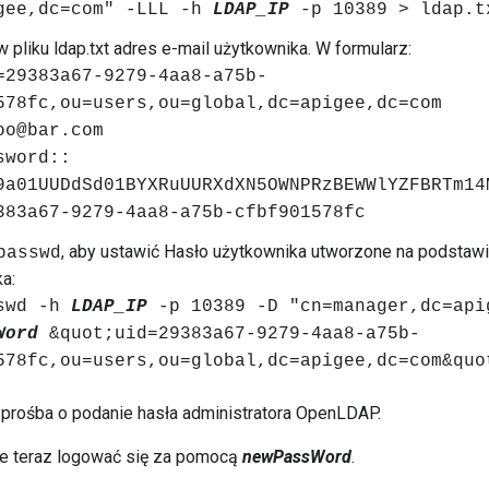
gee,dc=com" -LLL -h
LDAP_IP
-p 10389 > ldap.t
 pliku ldap.txt adres e-mail użytkownika. W formularz:
=29383a67-9279-4aa8-a75b-
578fc,ou=users,ou=global,dc=apigee,dc=com
oo@bar.com
sword::
9a01UUDdSd01BYXRuUURXdXN5OWNPRzBEWWlYZFBRTm14
383a67-9279-4aa8-a75b-cfbf901578fc
, aby ustawić Hasło użytkownika utworzone na podstawi
passwd
a:
sswd -h
LDAP_IP
-p 10389 -D "cn=manager,dc=api
Word
&quot;uid=29383a67-9279-4aa8-a75b-
578fc,ou=users,ou=global,dc=apigee,dc=com&quo
 prośba o podanie hasła administratora OpenLDAP.
e teraz logować się za pomocą
newPassWord
.