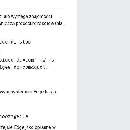
e, ale wymaga znajomości
oniższą procedurę resetowania .
dge-ui stop
:
pigee,dc=com" -W -s
igee,dc=com&quot;
z nowym systemem Edge hasło:
configFile
fejsie Edge jako opisane w