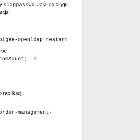
dy
. Jeśli po ciągu
slappasswd
acja:
pigee-openldap restart
łać.
com&quot; -b
replikacji.
order-management-