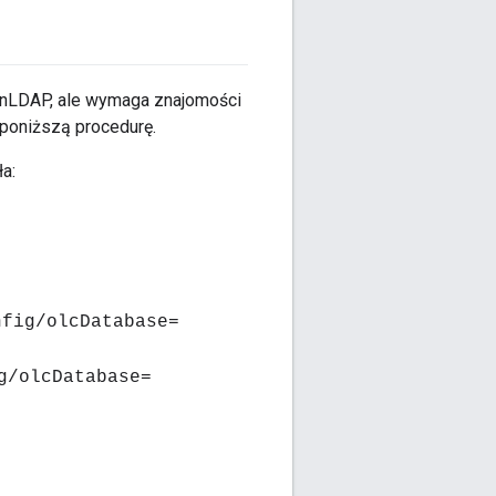
nLDAP, ale wymaga znajomości
 poniższą procedurę.
a:
nfig/olcDatabase=
g/olcDatabase=