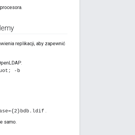
procesora.
lemy
ienia replikacji, aby zapewnić
 OpenLDAP:
uot; -b
.
ase={2}bdb.ldif
ie samo.