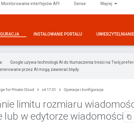
Monitorowanie interfejsów API
Sense
Więcej
IGURACJA
INSTALOWANIE PORTALU
UWIERZYTELNIANI
Google używa technologii AI do tłumaczenia treści na Twój prefe
nerowane przez AI mogą zawierać błędy.
ge for Private Cloud
v4.17.01
Operacje i konfiguracja
nie limitu rozmiaru wiadomośc
e lub w edytorze wiadomości