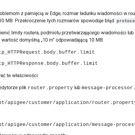
oblemom z pamięcią w Edge, rozmiar ładunku wiadomości w rout
10 MB. Przekroczenie tych rozmiarów spowoduje błąd
protoco
enić limity routera, podmiotu przetwarzającego wiadomości lub 
ą wartość domyślną „10 m” odpowiadającą 10 MB:
tp_HTTPRequest.body.buffer.limit
tp_HTTPResponse.body.buffer.limit
ać te właściwości:
edytorze plik
lub
router.property
message-processor
pt/apigee/customer/application/router.propert
pt/apigee/customer/application/message-proces