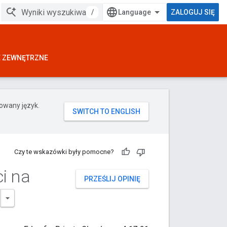
/
ZALOGUJ SIĘ
E ZEWNĘTRZNE
rowany język.
Czy te wskazówki były pomocne?
i na
PRZEŚLIJ OPINIĘ