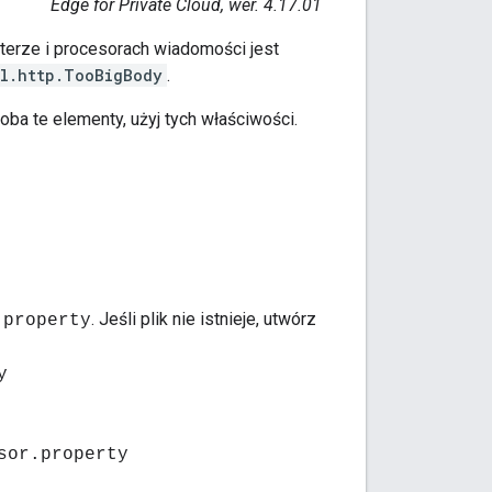
Edge for Private Cloud, wer. 4.17.01
erze i procesorach wiadomości jest
l.http.TooBigBody
.
oba te elementy, użyj tych właściwości.
. Jeśli plik nie istnieje, utwórz
.property
y
sor.property