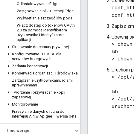
Ustaw wła
Odinstalowywanie Edge
conf_ht
Zastępowanie pliku licencji Edge
conf_ht
Wyświetlanie szczegółów poda
Włącz dostęp do tokenów OAuth
Zapisz zmi
2
.
0 za pomocą identyfikatora
użytkownika i identyfikatora
Upewnij si
aplikacji
> chown
Skalowanie do chmury prywatnej
lub:
Konfigurowanie TLS
/
SSL dla
serwerów brzegowych
> chown
Zadania konserwacji
Uruchom p
Konserwacja organizacji i środowiska
> /opt/
Zarządzanie użytkownikami
,
rolami i
uprawnieniami
lub:
Tworzenie i przywracanie kopii
zapasowej
> /opt/
Monitorowanie
uruchom
Przesyłanie danych o ruchu do
interfejsu API w Apigee – wersja beta
Inne wersje