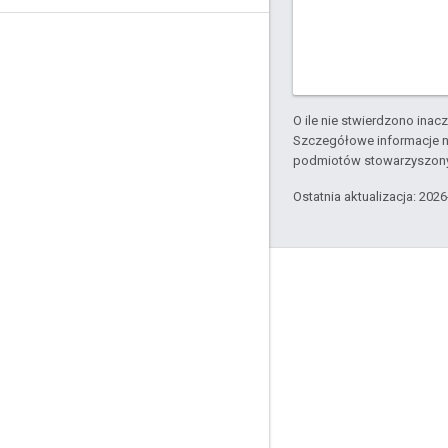
O ile nie stwierdzono inacze
Szczegółowe informacje n
podmiotów stowarzyszon
Ostatnia aktualizacja: 202
Apigee – informacje
We're part of Google
Zdarzenia
Partnerzy
E-booki i transmisje internetowe