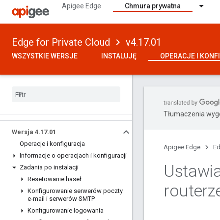
Apigee Edge
Chmura prywatna
Edge for Private Cloud
v4.17.01
WSZYSTKIE WERSJE
INSTALUJĘ
OPERACJE I KONF
Tłumaczenia wyge
Wersja 4
.
17
.
01
Operacje i konfiguracja
Apigee Edge
Ed
Informacje o operacjach i konfiguracji
Ustawia
Zadania po instalacji
Resetowanie haseł
routerz
Konfigurowanie serwerów poczty
e-mail i serwerów SMTP
Konfigurowanie logowania