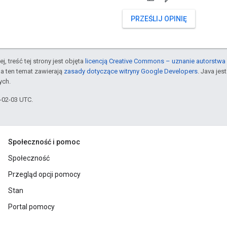
PRZEŚLIJ OPINIĘ
j, treść tej strony jest objęta
licencją Creative Commons – uznanie autorstwa 
a ten temat zawierają
zasady dotyczące witryny Google Developers
. Java je
ych.
6-02-03 UTC.
Społeczność i pomoc
Społeczność
Przegląd opcji pomocy
Stan
Portal pomocy