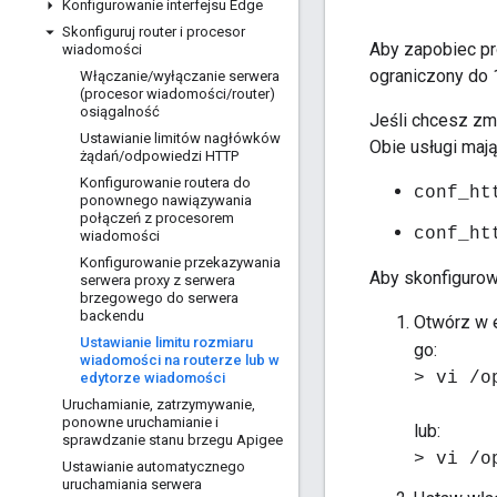
Konfigurowanie interfejsu Edge
Skonfiguruj router i procesor
Aby zapobiec pr
wiadomości
ograniczony do 
Włączanie
/
wyłączanie serwera
(procesor wiadomości
/
router)
osiągalność
Jeśli chcesz zmi
Ustawianie limitów nagłówków
Obie usługi maj
żądań
/
odpowiedzi HTTP
Konfigurowanie routera do
conf_ht
ponownego nawiązywania
połączeń z procesorem
conf_ht
wiadomości
Konfigurowanie przekazywania
Aby skonfigurow
serwera proxy z serwera
brzegowego do serwera
backendu
Otwórz w 
Ustawianie limitu rozmiaru
go:
wiadomości na routerze lub w
> vi /o
edytorze wiadomości
Uruchamianie
,
zatrzymywanie
,
ponowne uruchamianie i
lub:
sprawdzanie stanu brzegu Apigee
> vi /o
Ustawianie automatycznego
uruchamiania serwera