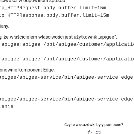
ściwości w odpowiedni sposób:
tp_HTTPRequest.body.buffer.limit=15m
tp_HTTPResponse.body.buffer.limit=15m
any.
ę, że właścicielem właściwości jest użytkownik „apigee”:
 apigee:apigee /opt/apigee/customer/applicati
 apigee:apigee /opt/apigee/customer/applicati
onownie komponent Edge:
apigee/apigee-service/bin/apigee-service edge
apigee/apigee-service/bin/apigee-service edge
ienie
Czy te wskazówki były pomocne?