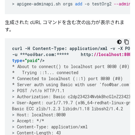
>
apigee
-
adminapi
.
sh
orgs
add
-
o
testOrg2
--admin 
生成された cURL コマンドを含む次の出力が表示されま
す。
curl
-
H
Content
-
Type
:
application
/
xml
-
v
-
X
POS
-
u
***
oo
@
bar
.
com
:
*****
http
:
//localhost:8080
type
=
"paid"
/
*
About
to
connect
()
to
localhost
port
8080
(
#
0
)
*
Trying
::
1
...
connected
*
Connected
to
localhost
(
::
1
)
port
8080
(
#
0
)
*
Server
auth
using
Basic
with
user
'
foo
@
bar
.
com
'
>
POST
/
v1
/
o
HTTP
/
1.1
>
Authorization
:
Basic
c2dp234234NvbkBhcGlnZ234234
>
User
-
Agent
:
curl
/
7.19.7
(
x86_64
-
redhat
-
linux
-
gnu
Basic
ECC
zlib
/
1.2.3
libidn
/
1.18
libssh2
/
1.4.2
>
Host
:
localhost
:
8080
>
Accept
:
*/*
>
Content
-
Type
:
application
/
xml
>
Content
-
Length
:
43