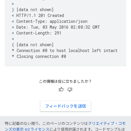
}
[
data
not
shown
]
<
HTTP
/
1.1
201
Created
<
Content
-
Type
:
application
/
json
<
Date
:
Tue
,
03
May
2016
02
:
08
:
32
GMT
<
Content
-
Length
:
291
{
[
data
not
shown
]
*
Connection
#
0
to
host
localhost
left
intact
*
Closing
connection
#
0
この情報は役に立ちましたか？
フィードバックを送信
特に記載のない限り、このページのコンテンツは
クリエイティブ・コモ
ンズの表示 4.0 ライセンス
により使用許諾されます。コードサンプルは