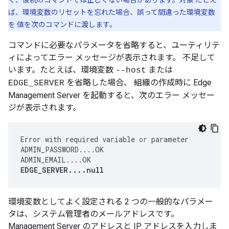
く、後続のコマンドでは正しくない場合があります。対象 たとえ
ば、環境変数のリセットを忘れた場合、誤って間違った環境変数
を 値を次のコマンドに渡します。
コマンドに必要なパラメータを省略すると、ユーティリテ
ィによってエラー メッセージが表示されます。 不足して
います。たとえば、環境変数
または
--host
を省略した場合、 組織の作成時に Edge
EDGE_SERVER
Management Server を起動すると、次のエラー メッセー
ジが表示されます。
Error
with
required
variable
or
parameter
ADMIN_PASSWORD
....
OK
ADMIN_EMAIL
....
OK
EDGE_SERVER
....
null
環境変数としてよく設定される 2 つの一般的なパラメー
タは、システム管理者のメールアドレスです。
Management Server のアドレスと IP アドレスを入力しま