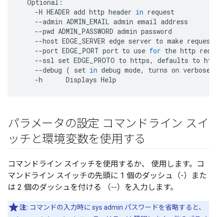
Optional
:
-
H
HEADER
add
http
header
in
request
--
admin
ADMIN_EMAIL
admin
email
address
--
pwd
ADMIN_PASSWORD
admin
password
--
host
EDGE_SERVER
edge
server
to
make
request
--
port
EDGE_PORT
port
to
use
for
the
http
requ
--
ssl
set
EDGE_PROTO
to
https
,
defaults
to
htt
--
debug
(
set
in
debug
mode
,
turns
on
verbose
-
h
Displays
Help
パラメータの設定 コマンドライン スイ
ッチと環境変数を使用する
コマンドライン スイッチを使用するか、 使用します。コ
マンドライン スイッチの先頭に 1 個のダッシュ（-）また
は 2 個のダッシュを付ける （--）を入力します。
注:
コマンドの入力時に sys admin パスワードを省略すると、