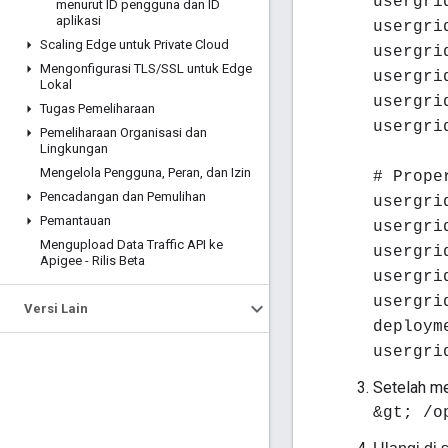
usergri
menurut ID pengguna dan ID
aplikasi
usergri
Scaling Edge untuk Private Cloud
usergri
Mengonfigurasi TLS
/
SSL untuk Edge
usergri
Lokal
usergri
Tugas Pemeliharaan
usergri
Pemeliharaan Organisasi dan
Lingkungan
Mengelola Pengguna
,
Peran
,
dan Izin
# Prope
Pencadangan dan Pemulihan
usergri
Pemantauan
usergri
Mengupload Data Traffic API ke
usergri
Apigee - Rilis Beta
usergri
usergri
Versi Lain
deploym
usergri
Setelah me
&gt; /o