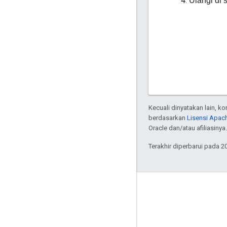
Ulangi di
Kecuali dinyatakan lain, k
berdasarkan
Lisensi Apach
Oracle dan/atau afiliasinya.
Terakhir diperbarui pada 2
Tentang Apigee
We're part of Google
Acara