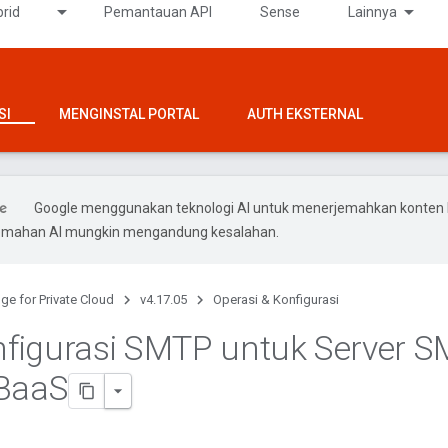
rid
Pemantauan API
Sense
Lainnya
SI
MENGINSTAL PORTAL
AUTH EKSTERNAL
Google menggunakan teknologi AI untuk menerjemahkan konten
rjemahan AI mungkin mengandung kesalahan.
ge for Private Cloud
v4.17.05
Operasi & Konfigurasi
figurasi SMTP untuk Server 
Baa
S