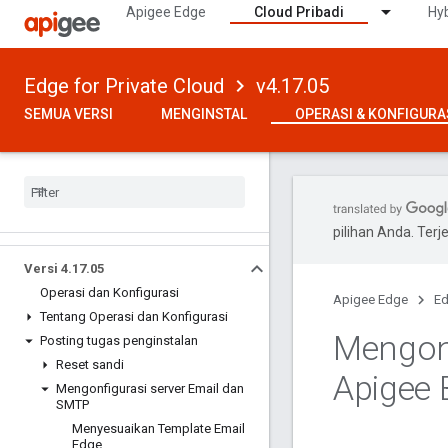
Apigee Edge
Cloud Pribadi
Hyb
Edge for Private Cloud
v4.17.05
SEMUA VERSI
MENGINSTAL
OPERASI & KONFIGURA
pilihan Anda. Te
Versi 4
.
17
.
05
Operasi dan Konfigurasi
Apigee Edge
Ed
Tentang Operasi dan Konfigurasi
Mengon
Posting tugas penginstalan
Reset sandi
Apigee 
Mengonfigurasi server Email dan
SMTP
Menyesuaikan Template Email
Edge