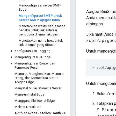
Mengonfigurasi server SMTP
Edge
Apigee BaaS men
Mengonfigurasi SMTP untuk
Anda memasukka
Server SMTP Apigee Baa
S
disimpan.
Menetapkan waktu habis masa
berlaku untuk link aktivasi
Jika nanti Anda
pengguna di email aktivasi
Menetapkan nama host untuk
/opt/apigee
link di email yang dibuat
Untuk mengenkrip
Konfigurasikan Logging
Mengonfigurasi UI Edge
Mengonfigurasi Router dan
> /opt/apig
Pemroses Pesan
Memulai
,
Menghentikan
,
Memulai
Ulang
,
dan Memeriksa Status
Apigee Edge
Untuk mengubah
Menyetel Mulai Otomatis Server
Buka
/op
Meng-uninstal Edge
Mengganti file lisensi Edge
Tetapkan p
Melihat Detail Pod
# Prope
Aktifkan akses ke token OAuth 2
.
0