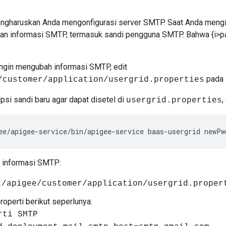
gharuskan Anda mengonfigurasi server SMTP. Saat Anda mengi
n informasi SMTP, termasuk sandi pengguna SMTP. Bahwa {i>pa
 ingin mengubah informasi SMTP, edit
pada 
/customer/application/usergrid.properties
si sandi baru agar dapat disetel di
,
usergrid.properties
ee/apigee-service/bin/apigee-service baas-usergrid newPw
 informasi SMTP:
t/apigee/customer/application/usergrid.proper
roperti berikut seperlunya:
rti SMTP