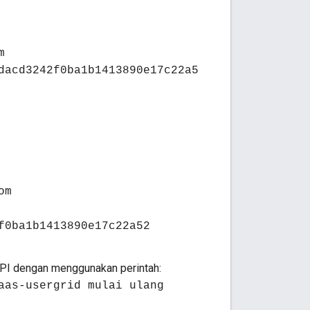
m
dacd3242f0ba1b1413890e17c22a5
om
f0ba1b1413890e17c22a52
API dengan menggunakan perintah:
aas-usergrid mulai ulang