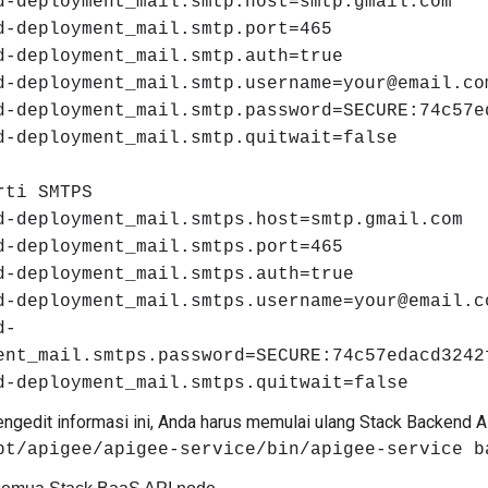
d-deployment_mail.smtp.host=smtp.gmail.com
d-deployment_mail.smtp.port=465
d-deployment_mail.smtp.auth=true
d-deployment_mail.smtp.username=your@email.co
d-deployment_mail.smtp.password=SECURE:74c57e
d-deployment_mail.smtp.quitwait=false
rti SMTPS
d-deployment_mail.smtps.host=smtp.gmail.com
d-deployment_mail.smtps.port=465
d-deployment_mail.smtps.auth=true
d-deployment_mail.smtps.username=your@email.c
d-
ent_mail.smtps.password=SECURE:74c57edacd3242
d-deployment_mail.smtps.quitwait=false
ngedit informasi ini, Anda harus memulai ulang Stack Backend 
pt/apigee/apigee-service/bin/apigee-service b