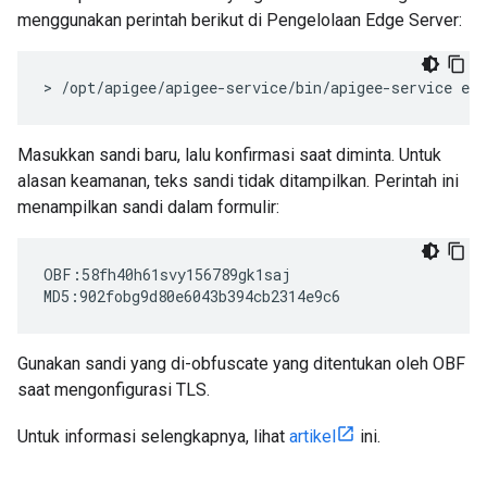
menggunakan perintah berikut di Pengelolaan Edge Server:
> /opt/apigee/apigee-service/bin/apigee-service ed
Masukkan sandi baru, lalu konfirmasi saat diminta. Untuk
alasan keamanan, teks sandi tidak ditampilkan. Perintah ini
menampilkan sandi dalam formulir:
OBF:58fh40h61svy156789gk1saj

MD5:902fobg9d80e6043b394cb2314e9c6
Gunakan sandi yang di-obfuscate yang ditentukan oleh OBF
saat mengonfigurasi TLS.
Untuk informasi selengkapnya, lihat
artikel
ini.