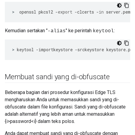
>
openssl
pkcs12
-
export
-
clcerts
-
in
server
.
pem
Kemudian sertakan "
" ke perintah
:
-alias
keytool
>
keytool
-
importkeystore
-
srckeystore
keystore
.
pk
Membuat sandi yang di-obfuscate
Beberapa bagian dari prosedur konfigurasi Edge TLS
mengharuskan Anda untuk memasukkan sandi yang di-
obfuscate dalam file konfigurasi. Sandi yang di-obfuscate
adalah alternatif yang lebih aman untuk memasukkan
{i>password<i} dalam teks polos.
Anda dapat membuat sandi yang di-obfuscate dengan