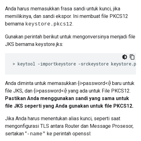
Anda harus memasukkan frasa sandi untuk kunci, jika
memilikinya, dan sandi ekspor. Ini membuat file PKCS12
bernama
.
keystore.pkcs12
Gunakan perintah berikut untuk mengonversinya menjadi file
JKS bernama keystore.jks:
>
keytool
-
importkeystore
-
srckeystore
keystore
.
pk
Anda diminta untuk memasukkan {i>password<i} baru untuk
file JKS, dan {i>password<i} yang ada untuk File PKCS12.
Pastikan Anda menggunakan sandi yang sama untuk
file JKS seperti yang Anda gunakan untuk file PKCS12.
Jika Anda harus menentukan alias kunci, seperti saat
mengonfigurasi TLS antara Router dan Message Prosesor,
sertakan "
ke perintah openssl:
-name"