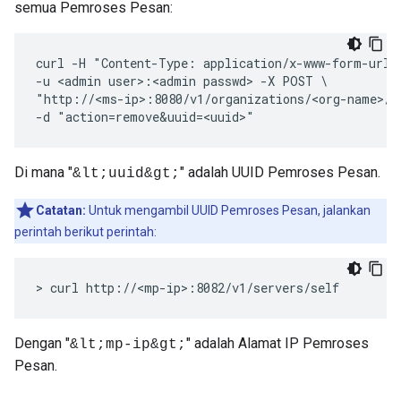
semua Pemroses Pesan:
curl -H "Content-Type: application/x-www-form-urlen
-u <admin user>:<admin passwd> -X POST \

"http://<ms-ip>:8080/v1/organizations/<org-name>/e
-d "action=remove&uuid=<uuid>"
Di mana "
" adalah UUID Pemroses Pesan.
&lt;uuid&gt;
Catatan:
Untuk mengambil UUID Pemroses Pesan, jalankan
perintah berikut perintah:
> curl http://<mp-ip>:8082/v1/servers/self
Dengan "
" adalah Alamat IP Pemroses
&lt;mp-ip&gt;
Pesan.