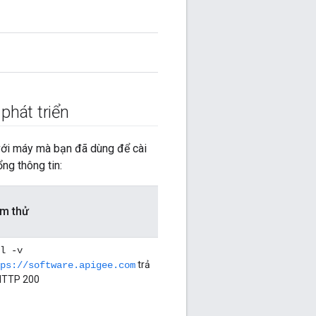
phát triển
 với máy mà bạn đã dùng để cài
ng thông tin:
ểm thử
l -v
trả
ps://software.apigee.com
HTTP 200