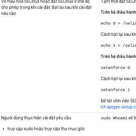
Vô hiệu hoá SELinux hoặc đặt SELinux ở chế độ
Tạm thời đặt SELi
cho phép trong khi cài đặt. Bật lại sau khi cài đặt
Trên hệ điều hành 
nếu cần
echo 0 > /seli
Cách bật lại sau kh
echo 1 > /seli
Trên hệ điều hành 
setenforce 0
Cách bật lại sau kh
setenforce 1
Để tắt vĩnh viễn 
ích apigee-setup 
Người dùng thực hiện cài đặt yêu cầu:
sẽ t
sudo Whoami
truy cập sudo hoặc truy cập thư mục gốc