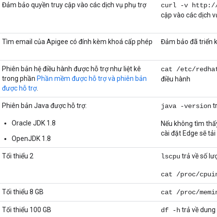
Đảm bảo quyền truy cập vào các dịch vụ phụ trợ
curl -v http:/
cập vào các dịch v
Tìm email của Apigee có đính kèm khoá cấp phép
Đảm bảo đã triển 
Phiên bản hệ điều hành được hỗ trợ như liệt kê
cat /etc/redha
trong phần
Phần mềm được hỗ trợ và phiên bản
điều hành
được hỗ trợ
.
Phiên bản Java được hỗ trợ:
t
java -version
Oracle JDK 1.8
Nếu không tìm thấy
cài đặt Edge sẽ tải
OpenJDK 1.8
Tối thiểu 2
trả về số l
lscpu
cat /proc/cpui
Tối thiểu 8 GB
cat /proc/memi
Tối thiểu 100 GB
trả về dung 
df -h