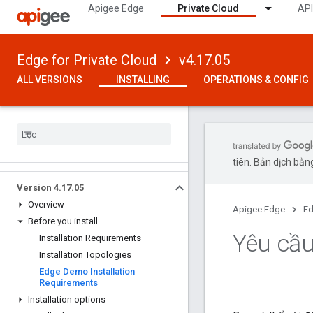
Apigee Edge
Private Cloud
API
Edge for Private Cloud
v4.17.05
ALL VERSIONS
INSTALLING
OPERATIONS & CONFIG
tiên. Bản dịch bằng
Version 4
.
17
.
05
Overview
Apigee Edge
Ed
Before you install
Yêu cầu
Installation Requirements
Installation Topologies
Edge Demo Installation
Requirements
Installation options