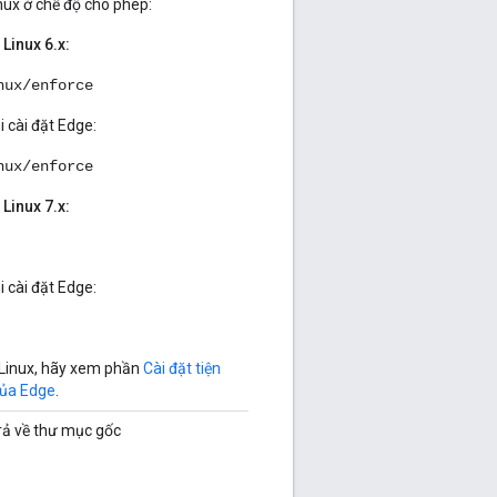
nux ở chế độ cho phép:
Linux 6.x:
nux/enforce
i cài đặt Edge:
nux/enforce
Linux 7.x:
i cài đặt Edge:
SELinux, hãy xem phần
Cài đặt tiện
của Edge
.
rả về thư mục gốc