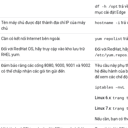
trả v
df -h /opt
mục cài đặt Edge
Tên máy chủ được đặt thành địa chỉ IP của máy
trả 
hostname -i
chủ
Cần có kết nối Internet bên ngoài.
trả
yum repolist
Đối với RedHat OS, hãy truy cập vào kho lưu trữ
Đối với RedHat, hã
RHEL yum.
/etc/yum.repos
Đảm bảo rằng các cổng 8080, 9000, 9001 và 9002
Yêu cầu này phụ t
có thể chấp nhận các gói tin gửi đến.
hệ điều hành của b
để xem các chế độ c
iptables –nvL
Linux 6.x
:
trạng 
Linux 7.x
:
trạng 
Nếu cần, bạn có th