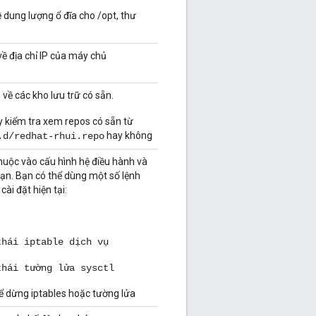
ề dung lượng ổ đĩa cho /opt, thư
về địa chỉ IP của máy chủ
 về các kho lưu trữ có sẵn.
y kiểm tra xem repos có sẵn từ
hay không
.d/redhat-rhui.repo
huộc vào cấu hình hệ điều hành và
ạn. Bạn có thể dùng một số lệnh
ài đặt hiện tại:
thái iptable dịch vụ
thái tường lửa sysctl
ể dừng iptables hoặc tường lửa