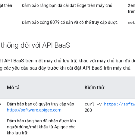
t trên
Đảm bảo rằng bạn đã cài đặt Edge trên máy chủ
Xe
trên
Đảm bảo cổng 8079 có sẵn và có thể truy cập được
net
thống đối với API Baa
S
đặt API BaaS trên một máy chủ lưu trữ, khác với máy chủ bạn đã 
 các yêu cầu sau đây trước khi cài đặt API BaaS trên máy chủ:
Mô tả
Kiểm thử
o
Đảm bảo bạn có quyền truy cập vào
curl -v
https://soft
https://software.apigee.com
200
Đảm bảo rằng bạn đã nhận được tên
người dùng/mật khẩu từ Apigee cho
kho lưu trữ.