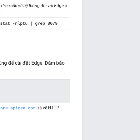
m
Yêu cầu về hệ thống đối với Edge
ở
.
stat -nlptu | grep 8079
dùng để cài đặt Edge. Đảm bảo
trả về HTTP
ware.apigee.com