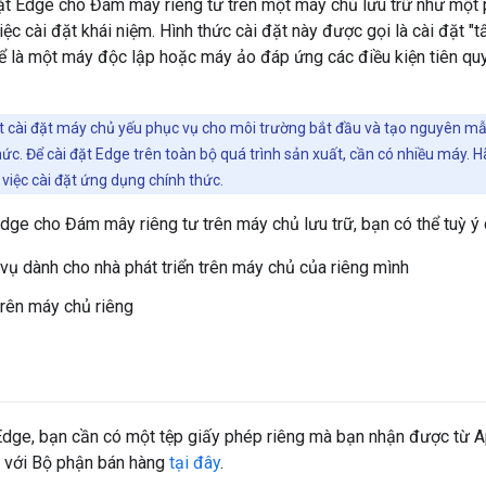
đặt Edge cho Đám mây riêng tư trên một máy chủ lưu trữ như một
ệc cài đặt khái niệm. Hình thức cài đặt này được gọi là cài đặt "
hể là một máy độc lập hoặc máy ảo đáp ứng các điều kiện tiên quy
t cài đặt máy chủ yếu phục vụ cho môi trường bắt đầu và tạo nguyên mẫ
ức. Để cài đặt Edge trên toàn bộ quá trình sản xuất, cần có nhiều máy.
ề việc cài đặt ứng dụng chính thức.
Edge cho Đám mây riêng tư trên máy chủ lưu trữ, bạn có thể tuỳ ý 
vụ dành cho nhà phát triển trên máy chủ của riêng mình
rên máy chủ riêng
 Edge, bạn cần có một tệp giấy phép riêng mà bạn nhận được từ 
ệ với Bộ phận bán hàng
tại đây
.