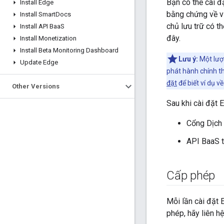
Bạn có thể cài 
Install Edge
bằng chứng về vi
Install Smart
Docs
chủ lưu trữ có t
Install API Baa
S
đây.
Install Monetization
Install Beta Monitoring Dashboard
Lưu ý:
Một lượ
Update Edge
phát hành chính th
đặt
để biết ví dụ v
Other Versions
Sau khi cài đặt 
Cổng Dịch 
API BaaS t
Cấp phép
Mỗi lần cài đặt
phép, hãy liên h