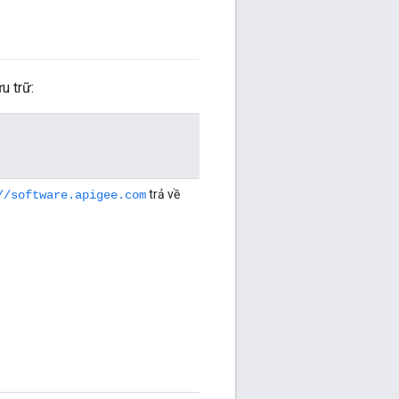
u trữ:
trả về
//software.apigee.com