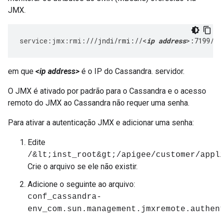
JMX.
service
:
jmx
:
rmi
:
///jndi/rmi://<
ip address
>:7199/j
em que
<ip address>
é o IP do Cassandra. servidor.
O JMX é ativado por padrão para o Cassandra e o acesso
remoto do JMX ao Cassandra não requer uma senha.
Para ativar a autenticação JMX e adicionar uma senha:
Edite
/&lt;inst_root&gt;/apigee/customer/appl
Crie o arquivo se ele não existir.
Adicione o seguinte ao arquivo:
conf_cassandra-
env_com.sun.management.jmxremote.authen