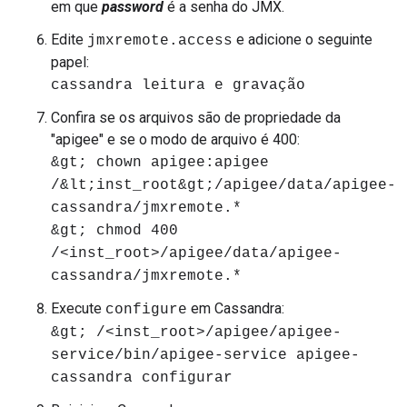
em que
password
é a senha do JMX.
Edite
e adicione o seguinte
jmxremote.access
papel:
cassandra leitura e gravação
Confira se os arquivos são de propriedade da
"apigee" e se o modo de arquivo é 400:
&gt; chown apigee:apigee
/&lt;inst_root&gt;/apigee/data/apigee-
cassandra/jmxremote.*
&gt; chmod 400
/<inst_root>/apigee/data/apigee-
cassandra/jmxremote.*
Execute
em Cassandra:
configure
&gt; /<inst_root>/apigee/apigee-
service/bin/apigee-service apigee-
cassandra configurar