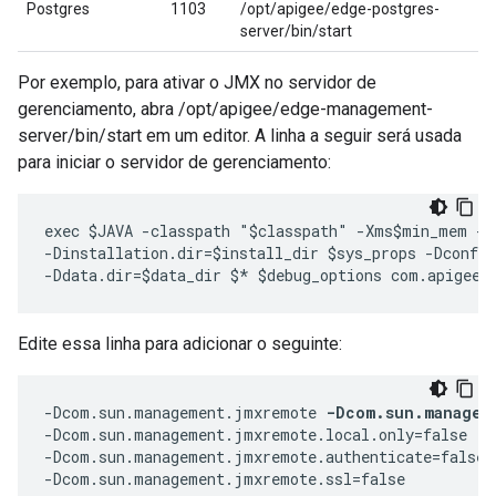
Postgres
1103
/opt/apigee/edge-postgres-
server/bin/start
Por exemplo, para ativar o JMX no servidor de
gerenciamento, abra /opt/apigee/edge-management-
server/bin/start em um editor. A linha a seguir será usada
para iniciar o servidor de gerenciamento:
exec $JAVA -classpath "$classpath" -Xms$min_mem -X
-Dinstallation.dir=$install_dir $sys_props -Dconf.d
-Ddata.dir=$data_dir $* $debug_options com.apigee.
Edite essa linha para adicionar o seguinte:
-Dcom.sun.management.jmxremote 
-Dcom.sun.managem
-Dcom.sun.management.jmxremote.local.only=false  

-Dcom.sun.management.jmxremote.authenticate=false 

-Dcom.sun.management.jmxremote.ssl=false 