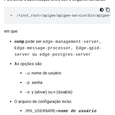
>  /<inst_root>/apigee/apigee-service/bin/apigee-se
em que:
comp
pode ser
edge-management-server,
Edge-message-processor, Edge-qpid-
.
ou
server
edge-postgres-server
As opções são:
: nome de usuário
-u
: senha
-p
: y (ativar) ou n (dsiable)
-e
O arquivo de configuração inclui:
JMX_USERNAME=
nome de usuário