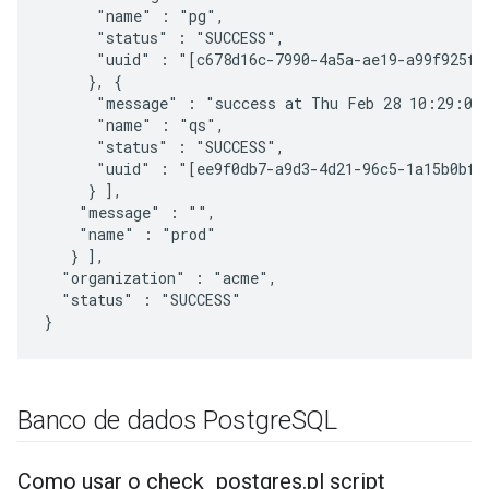
      "name" : "pg",

      "status" : "SUCCESS",

      "uuid" : "[c678d16c-7990-4a5a-ae19-a99f925fcb
     }, {

      "message" : "success at Thu Feb 28 10:29:03 
      "name" : "qs",

      "status" : "SUCCESS",

      "uuid" : "[ee9f0db7-a9d3-4d21-96c5-1a15b0bf0a
     } ],

    "message" : "",

    "name" : "prod"

   } ],

  "organization" : "acme",

  "status" : "SUCCESS"

}
Banco de dados Postgre
SQL
Como usar o check
_
postgres
.
pl script