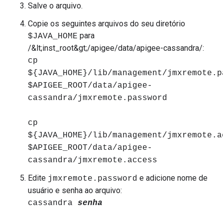
Salve o arquivo.
Copie os seguintes arquivos do seu diretório
para
$JAVA_HOME
/&lt;inst_root&gt;/apigee/data/apigee-cassandra/:
cp
${JAVA_HOME}/lib/management/jmxremote.p
$APIGEE_ROOT/data/apigee-
cassandra/jmxremote.password
cp
${JAVA_HOME}/lib/management/jmxremote.a
$APIGEE_ROOT/data/apigee-
cassandra/jmxremote.access
Edite
e adicione nome de
jmxremote.password
usuário e senha ao arquivo:
cassandra
senha