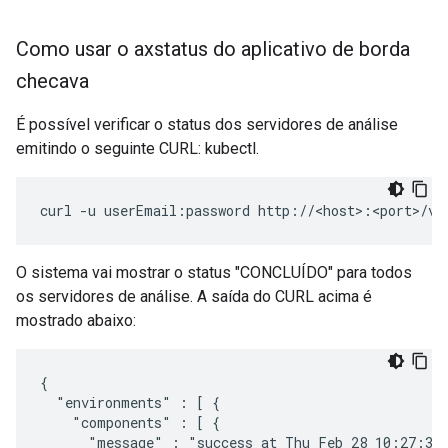
Como usar o axstatus do aplicativo de borda
checava
É possível verificar o status dos servidores de análise
emitindo o seguinte CURL: kubectl.
curl -u userEmail:password http://<host>:<port>/v1
O sistema vai mostrar o status "CONCLUÍDO" para todos
os servidores de análise. A saída do CURL acima é
mostrado abaixo:
{

  "environments" : [ {

    "components" : [ {

      "message" : "success at Thu Feb 28 10:27:38 