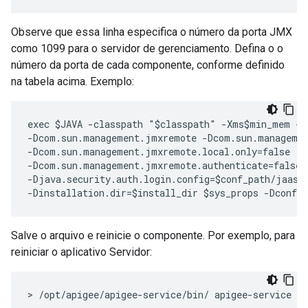
Observe que essa linha especifica o número da porta JMX
como 1099 para o servidor de gerenciamento. Defina o o
número da porta de cada componente, conforme definido
na tabela acima. Exemplo:
exec $JAVA -classpath "$classpath" -Xms$min_mem -X
-Dcom.sun.management.jmxremote -Dcom.sun.managemen
-Dcom.sun.management.jmxremote.local.only=false  

-Dcom.sun.management.jmxremote.authenticate=false 
-Djava.security.auth.login.config=$conf_path/jaas.c
-Dinstallation.dir=$install_dir $sys_props -Dconf.
Salve o arquivo e reinicie o componente. Por exemplo, para
reiniciar o aplicativo Servidor:
> /opt/apigee/apigee-service/bin/ apigee-service e