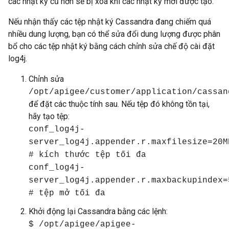
các nhật ký cũ hơn sẽ bị xoá khi các nhật ký mới được tạo.
Nếu nhận thấy các tệp nhật ký Cassandra đang chiếm quá
nhiều dung lượng, bạn có thể sửa đổi dung lượng được phân
bổ cho các tệp nhật ký bằng cách chỉnh sửa chế độ cài đặt
log4j.
Chỉnh sửa
/opt/apigee/customer/application/cassan
để đặt các thuộc tính sau. Nếu tệp đó không tồn tại,
hãy tạo tệp:
conf_log4j-
server_log4j.appender.r.maxfilesize=20M
# kích thước tệp tối đa
conf_log4j-
server_log4j.appender.r.maxbackupindex=
# tệp mở tối đa
Khởi động lại Cassandra bằng các lệnh:
$ /opt/apigee/apigee-