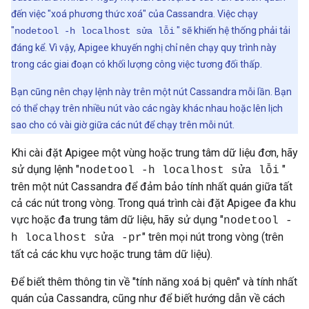
đến việc "xoá phương thức xoá" của Cassandra. Việc chạy
"
" sẽ khiến hệ thống phải tải
nodetool -h localhost sửa lỗi
đáng kể. Vì vậy, Apigee khuyến nghị chỉ nên chạy quy trình này
trong các giai đoạn có khối lượng công việc tương đối thấp.
Bạn cũng nên chạy lệnh này trên một nút Cassandra mỗi lần. Bạn
có thể chạy trên nhiều nút vào các ngày khác nhau hoặc lên lịch
sao cho có vài giờ giữa các nút để chạy trên mỗi nút.
Khi cài đặt Apigee một vùng hoặc trung tâm dữ liệu đơn, hãy
sử dụng lệnh "
"
nodetool -h localhost sửa lỗi
trên một nút Cassandra để đảm bảo tính nhất quán giữa tất
cả các nút trong vòng. Trong quá trình cài đặt Apigee đa khu
vực hoặc đa trung tâm dữ liệu, hãy sử dụng "
nodetool -
" trên mọi nút trong vòng (trên
h localhost sửa -pr
tất cả các khu vực hoặc trung tâm dữ liệu).
Để biết thêm thông tin về "tính năng xoá bị quên" và tính nhất
quán của Cassandra, cũng như để biết hướng dẫn về cách