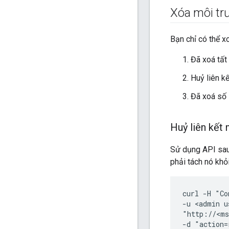
Xóa môi tr
Bạn chỉ có thể x
Đã xoá tất
Huỷ liên kế
Đã xoá số l
Huỷ liên kết 
Sử dụng API sau 
phải tách nó khỏi
curl -H "Co
-u <admin u
"http://<ms
-d "action=