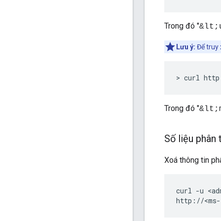
Trong đó "
&lt;
Lưu ý:
Để truy 
> curl http
Trong đó "
&lt;
Số liệu phân
Xoá thông tin phâ
curl -u <ad
http://<ms-