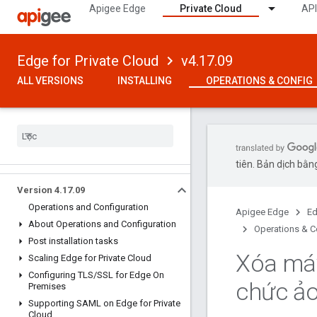
Apigee Edge
Private Cloud
API
Edge for Private Cloud
v4.17.09
ALL VERSIONS
INSTALLING
OPERATIONS & CONFIG
tiên. Bản dịch bằng
Version 4
.
17
.
09
Operations and Configuration
Apigee Edge
Ed
About Operations and Configuration
Operations & C
Post installation tasks
Xóa máy
Scaling Edge for Private Cloud
Configuring TLS
/
SSL for Edge On
chức ả
Premises
Supporting SAML on Edge for Private
Cloud