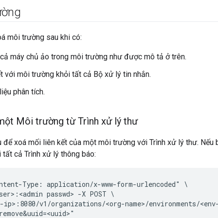
ường
oá môi trường sau khi có:
 cả máy chủ ảo trong môi trường như được mô tả ở trên.
t với môi trường khỏi tất cả Bộ xử lý tin nhắn.
iệu phân tích.
một Môi trường từ Trình xử lý thư
để xoá mối liên kết của một môi trường với Trình xử lý thư. Nếu
 tất cả Trình xử lý thông báo:
ntent-Type: application/x-www-form-urlencoded" \

ser>:<admin passwd> -X POST \

-ip>:8080/v1/organizations/<org-name>/environments/<env-
remove&uuid=<uuid>"