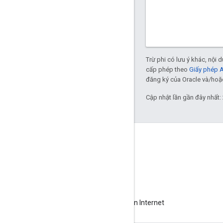
Trừ phi có lưu ý khác, nội
cấp phép theo
Giấy phép 
đăng ký của Oracle và/hoặc 
Cập nhật lần gần đây nhất:
Giới thiệu về Apigee
We're part of Google
Sự kiện
Đối tác
Sách điện tử và truyền hình trực tiếp trên Internet