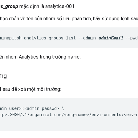
cs_group
mặc định là analytics-001.
ắc chắn về tên của nhóm số liệu phân tích, hãy sử dụng lệnh sau 
minapi.sh analytics groups list --admin 
adminEmail
 --pwd
tên nhóm Analytics trong trường
.
name
ờng
 sau để xoá một môi trường:
min user>:<admin passwd> \

ip>:8080/v1/organizations/<org-name>/environments/<env-n