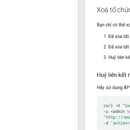
Xoá tổ chứ
Bạn chỉ có thể x
Đã xóa tất
Đã xóa tất
Huỷ liên k
Huỷ liên kết
Hãy sử dụng API 
curl
-
H
"Co
-
u
<
admin
u
"http://<ms
-
d
"action=