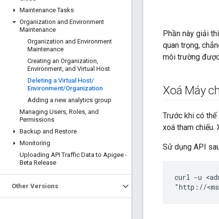
Maintenance Tasks
Organization and Environment
Maintenance
Phần này giải th
Organization and Environment
quan trọng, chẳn
Maintenance
môi trường được 
Creating an Organization
,
Environment
,
and Virtual Host
Deleting a Virtual Host
/
Xoá Máy ch
Environment
/
Organization
Adding a new analytics group
Managing Users
,
Roles
,
and
Trước khi có th
Permissions
xoá tham chiếu.
Backup and Restore
Monitoring
Sử dụng API sau
Uploading API Traffic Data to Apigee -
Beta Release
curl -u <ad
Other Versions
"http://<ms