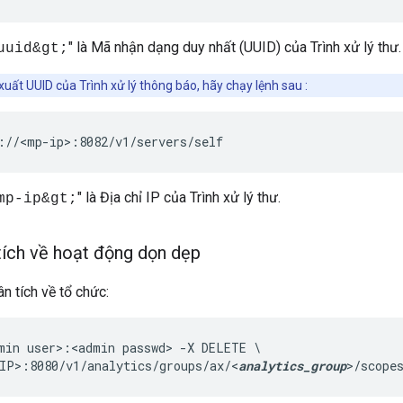
" là Mã nhận dạng duy nhất (UUID) của Trình xử lý thư.
uuid&gt;
xuất UUID của Trình xử lý thông báo, hãy chạy lệnh sau :
://<mp-ip>:8082/v1/servers/self
" là Địa chỉ IP của Trình xử lý thư.
mp-ip&gt;
 tích về hoạt động dọn dẹp
n tích về tổ chức:
min user>:<admin passwd> -X DELETE \

IP>:8080/v1/analytics/groups/ax/<
analytics_group
>/scope