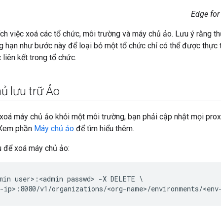
Edge for
ích việc xoá các tổ chức, môi trường và máy chủ ảo. Lưu ý rằng thứ
g hạn như bước này để loại bỏ một tổ chức chỉ có thể được thực th
liên kết trong tổ chức.
ủ lưu trữ Ảo
ể xoá máy chủ ảo khỏi một môi trường, bạn phải cập nhật mọi pro
 Xem phần
Máy chủ ảo
để tìm hiểu thêm.
 để xoá máy chủ ảo:
min user>:<admin passwd> -X DELETE \

-ip>:8080/v1/organizations/<org-name>/environments/<env