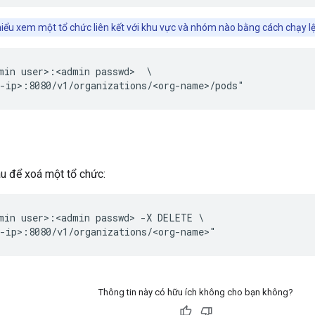
iểu xem một tổ chức liên kết với khu vực và nhóm nào bằng cách chạy l
min user>:<admin passwd>  \

-ip>:8080/v1/organizations/<org-name>/pods"
u để xoá một tổ chức:
min user>:<admin passwd> -X DELETE \

-ip>:8080/v1/organizations/<org-name>" 
Thông tin này có hữu ích không cho bạn không?