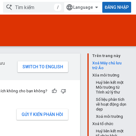
/
ĐĂNG NHẬP
Trên trang này
 ưu
Xoá Máy chủ lưu
trữ Ảo
Xóa môi trường
Huỷ liên kết một
Môi trường từ
u ích không cho bạn không?
Trình xử lý thư
Số liệu phân tích
về hoạt động dọn
dẹp
GỬI Ý KIẾN PHẢN HỒI
Xoá môi trường
Xoá tổ chức
Huỷ liên kết một
tổ chức khỏi