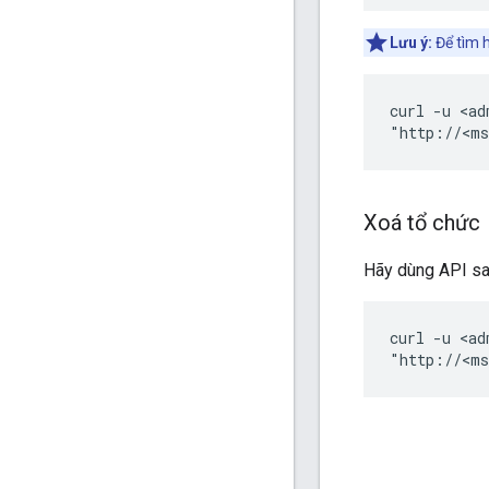
Lưu ý:
Để tìm h
curl -u <ad
"http://<ms
Xoá tổ chức
Hãy dùng API sa
curl -u <ad
"http://<ms