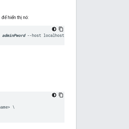
để hiển thị nó:
 
adminPword
 --host localhost
ame> \
