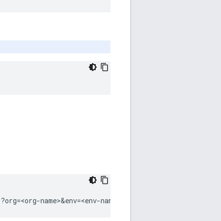
s?org=<org-name>&env=<env-name>