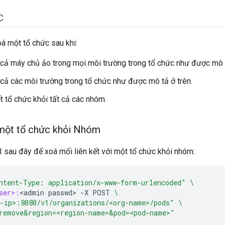
c
oá một tổ chức sau khi:
 cả máy chủ ảo trong mọi môi trường trong tổ chức như được mô t
 cả các môi trường trong tổ chức như được mô tả ở trên.
ết tổ chức khỏi tất cả các nhóm.
 một tổ chức khỏi Nhóm
sau đây để xoá mối liên kết với một tổ chức khỏi nhóm:
ntent-Type: application/x-www-form-urlencoded"
\
ser>:
<
admin
passwd
>
-
X
POST
\
-ip>:8080/v1/organizations/<org-name>/pods"
\
remove&region=<region-name>&pod=<pod-name>"