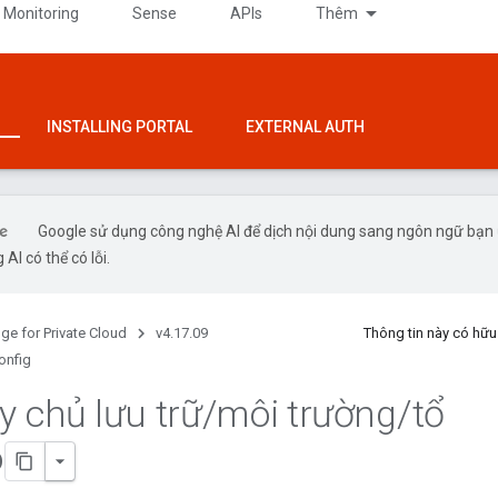
 Monitoring
Sense
APIs
Thêm
INSTALLING PORTAL
EXTERNAL AUTH
Google sử dụng công nghệ AI để dịch nội dung sang ngôn ngữ bạn
 AI có thể có lỗi.
ge for Private Cloud
v4.17.09
Thông tin này có hữ
onfig
 chủ lưu trữ
/
môi trường
/
tổ
o