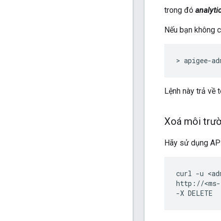
trong đó
analyti
Nếu bạn không ch
> apigee-ad
Lệnh này trả về 
Xoá môi trư
Hãy sử dụng API
curl -u <ad
http://<ms-
-X DELETE