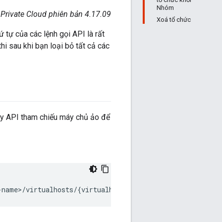
Nhóm
 Private Cloud phiên bản 4.17.09
Xoá tổ chức
 tự của các lệnh gọi API là rất
i sau khi bạn loại bỏ tất cả các
xy API tham chiếu máy chủ ảo để
-name>/virtualhosts/{virtualhost_name}" 