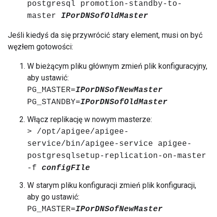
postgresql promotion-standby-to-
master
IPorDNSofOldMaster
Jeśli kiedyś da się przywrócić stary element, musi on być
węzłem gotowości:
W bieżącym pliku głównym zmień plik konfiguracyjny,
aby ustawić:
PG_MASTER=
IPorDNSofNewMaster
PG_STANDBY=
IPorDNSofOldMaster
Włącz replikację w nowym masterze:
> /opt/apigee/apigee-
service/bin/apigee-service apigee-
postgresqlsetup-replication-on-master
-f
configFIle
W starym pliku konfiguracji zmień plik konfiguracji,
aby go ustawić:
PG_MASTER=
IPorDNSofNewMaster