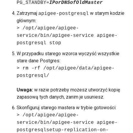
PG_STANDBY=
IPorDNSofOldMaster
Zatrzymaj
w starym kodzie
apigee-postgresql
głównym:
> /opt/apigee/apigee-
service/bin/apigee-service apigee-
postgresql stop
W przypadku starego wzorca wyczyść wszystkie
stare dane Postgres:
> rm -rf /opt/apigee/data/apigee-
postgresql/
Uwaga:
w razie potrzeby możesz utworzyć kopię
zapasową tych danych, zanim je usuniesz.
Skonfiguruj starego mastera w trybie gotowości:
> /opt/apigee/apigee-
service/bin/apigee-service apigee-
postgresqlsetup-replication-on-