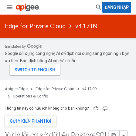
ĐĂNG NHẬP
Edge for Private Cloud
v4.17.09
Google sử dụng công nghệ AI để dịch nội dung sang ngôn ngữ bạn
ưu tiên. Bản dịch bằng AI có thể có lỗi.
Apigee Edge
Edge for Private Cloud
v4.17.09
Operations & Config
Thông tin này có hữu ích không cho bạn không?
GỬI Ý KIẾN PHẢN HỒI
Xử lý lỗi cơ sở dữ liệu Postgre
SQL