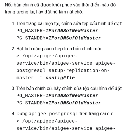
Nếu bản chính cũ được khôi phục vào thời điểm nào đó
trong tương lai, hãy đặt nó làm nút chờ:
Trên trang cái hiện tại, chỉnh sửa tệp cấu hình để đặt:
PG_MASTER=
IPorDNSofNewMaster
PG_STANDBY=
IPorDNSofOldMaster
Bật tính năng sao chép trên bản chính mới:
> /opt/apigee/apigee-
service/bin/apigee-service apigee-
postgresql setup-replication-on-
master -f
configFIle
Trên bản chính cũ, hãy chỉnh sửa tệp cấu hình để đặt:
PG_MASTER=
IPorDNSofNewMaster
PG_STANDBY=
IPorDNSofOldMaster
Dừng
trên trang cái cũ:
apigee-postgresql
> /opt/apigee/apigee-
service/bin/apigee-service apigee-