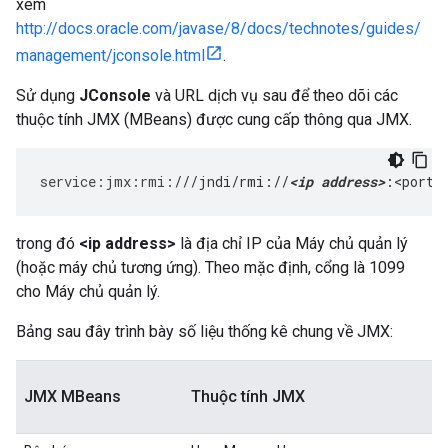
xem
http://docs.oracle.com/javase/8/docs/technotes/guides/
management/jconsole.html
.
Sử dụng
JConsole
và URL dịch vụ sau để theo dõi các
thuộc tính JMX (MBeans) được cung cấp thông qua JMX.
service
:
jmx
:
rmi
:
///jndi/rmi://
<ip address>
:<port>
trong đó
<ip address>
là địa chỉ IP của Máy chủ quản lý
(hoặc máy chủ tương ứng). Theo mặc định, cổng là 1099
cho Máy chủ quản lý.
Bảng sau đây trình bày số liệu thống kê chung về JMX:
JMX MBeans
Thuộc tính JMX