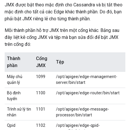
JMX được bật theo mặc định cho Cassandra và bị tắt theo
mặc định cho tất cả các Edge khác thành phần. Do đó, bạn
phải bật JMX riêng lẻ cho từng thành phần.
Mỗi thành phần hỗ trợ JMX trên một cổng khác. Bảng sau
đây liệt kê cổng JMX và tệp mà bạn sửa đổi để bật JMX
trên cổng đó:
Thành
Cổng
Tệp
phần
JMX
Máy chủ
1099
/opt/apigee/edge-management-
quản lý
server/bin/start
Bộ định
1100
/opt/apigee/edge-router/bin/start
tuyến
Trình xử lý tin
1101
/opt/apigee/edge-message-
nhắn
processor/bin/start
Qpid
1102
/opt/apigee/edge-qpid-