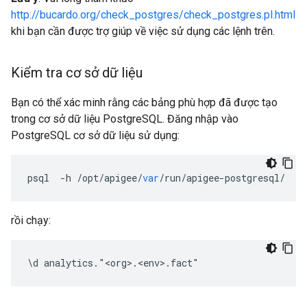
http://bucardo.org/check_postgres/check_postgres.pl.html
khi bạn cần được trợ giúp về việc sử dụng các lệnh trên.
Kiểm tra cơ sở dữ liệu
Bạn có thể xác minh rằng các bảng phù hợp đã được tạo
trong cơ sở dữ liệu PostgreSQL. Đăng nhập vào
PostgreSQL cơ sở dữ liệu sử dụng:
psql
-
h
/
opt
/
apigee
/
var
/
run
/
apigee
-
postgresql
/
-
U
rồi chạy:
\d analytics."<org>.<env>.fact"