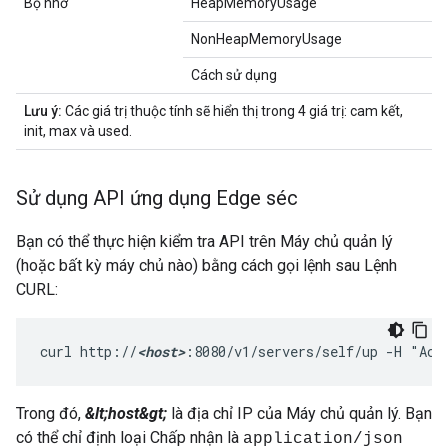
Bộ nhớ
HeapMemoryUsage
NonHeapMemoryUsage
Cách sử dụng
Lưu ý:
Các giá trị thuộc tính sẽ hiển thị trong 4 giá trị: cam kết,
init, max và used.
Sử dụng API ứng dụng Edge séc
Bạn có thể thực hiện kiểm tra API trên Máy chủ quản lý
(hoặc bất kỳ máy chủ nào) bằng cách gọi lệnh sau Lệnh
CURL:
curl http://
<host>
:8080/v1/servers/self/up -H "Acc
Trong đó,
&lt;host&gt;
là địa chỉ IP của Máy chủ quản lý. Bạn
có thể chỉ định loại Chấp nhận là
application/json