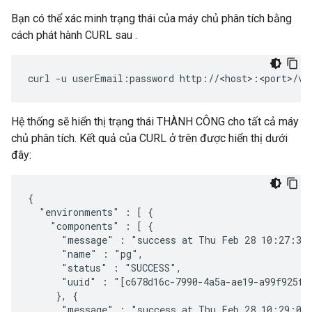
Bạn có thể xác minh trạng thái của máy chủ phân tích bằng
cách phát hành CURL sau .
curl -u userEmail:password http://<host>:<port>/v1
Hệ thống sẽ hiển thị trạng thái THÀNH CÔNG cho tất cả máy
chủ phân tích. Kết quả của CURL ở trên được hiển thị dưới
đây:
{

  "environments" : [ {

    "components" : [ {

      "message" : "success at Thu Feb 28 10:27:38 
      "name" : "pg",

      "status" : "SUCCESS",

      "uuid" : "[c678d16c-7990-4a5a-ae19-a99f925fcb
     }, {

      "message" : "success at Thu Feb 28 10:29:03 