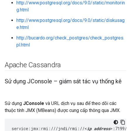
http://www.postgresql.org/docs/9.0/static/monitorin
g.html
http://www.postgresql.org/docs/9.0/static/diskusag
e.html
http://bucardo.org/check_postgres/check_postgres.
pl.html
Apache Cassandra
Sử dụng JConsole – giám sát tác vụ thống kê
Sử dụng
JConsole
và URL dịch vụ sau để theo dõi các
thuộc tính JMX (MBeans) được cung cấp thông qua JMX.
service
:
jmx
:
rmi
:
///jndi/rmi://<
ip address
>:7199/j