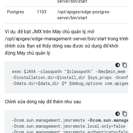
server/bin/start
Postgres
1103
/opt/apigee/edge-postgres-
server/bin/start
Ví dụ: để bật JMX trên Máy chủ quản lý, mở
/opt/apigee/edge-management-server/bin/start trong trình
chỉnh sửa. Bạn sẽ thấy dòng sau được sử dụng để khởi
động Máy chủ quản lý:
exec $JAVA -classpath "$classpath" -Xms$min_mem -X
-Dinstallation.dir=$install_dir $sys_props -Dconf.d
-Ddata.dir=$data_dir $* $debug_options com.apigee.
Chỉnh sửa dòng này để thêm như sau:
-Dcom.sun.management.jmxremote 
-Dcom.sun.managem
-Dcom.sun.management.jmxremote.local.only=false  

-Dcom.sun.management.jmxremote.authenticate=false 