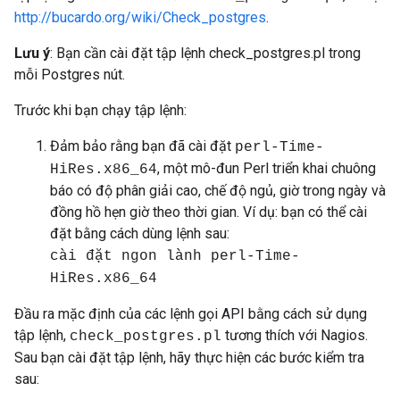
http://bucardo.org/wiki/Check_postgres
.
Lưu ý
: Bạn cần cài đặt tập lệnh check_postgres.pl trong
mỗi Postgres nút.
Trước khi bạn chạy tập lệnh:
Đảm bảo rằng bạn đã cài đặt
perl-Time-
, một mô-đun Perl triển khai chuông
HiRes.x86_64
báo có độ phân giải cao, chế độ ngủ, giờ trong ngày và
đồng hồ hẹn giờ theo thời gian. Ví dụ: bạn có thể cài
đặt bằng cách dùng lệnh sau:
cài đặt ngon lành perl-Time-
HiRes.x86_64
Đầu ra mặc định của các lệnh gọi API bằng cách sử dụng
tập lệnh,
tương thích với Nagios.
check_postgres.pl
Sau bạn cài đặt tập lệnh, hãy thực hiện các bước kiểm tra
sau: