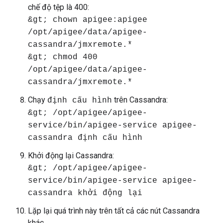
chế độ tệp là 400:
&gt; chown apigee:apigee
/opt/apigee/data/apigee-
cassandra/jmxremote.*
&gt; chmod 400
/opt/apigee/data/apigee-
cassandra/jmxremote.*
Chạy
trên Cassandra:
định cấu hình
&gt; /opt/apigee/apigee-
service/bin/apigee-service apigee-
cassandra định cấu hình
Khởi động lại Cassandra:
&gt; /opt/apigee/apigee-
service/bin/apigee-service apigee-
cassandra khởi động lại
Lặp lại quá trình này trên tất cả các nút Cassandra
khác.