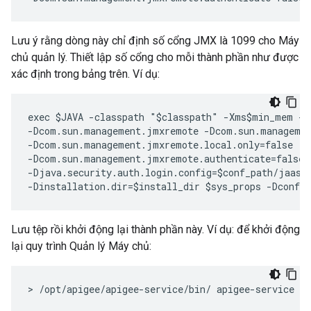
Lưu ý rằng dòng này chỉ định số cổng JMX là 1099 cho Máy
chủ quản lý. Thiết lập số cổng cho mỗi thành phần như được
xác định trong bảng trên. Ví dụ:
exec $JAVA -classpath "$classpath" -Xms$min_mem -X
-Dcom.sun.management.jmxremote -Dcom.sun.managemen
-Dcom.sun.management.jmxremote.local.only=false  

-Dcom.sun.management.jmxremote.authenticate=false 
-Djava.security.auth.login.config=$conf_path/jaas.c
-Dinstallation.dir=$install_dir $sys_props -Dconf.
Lưu tệp rồi khởi động lại thành phần này. Ví dụ: để khởi động
lại quy trình Quản lý Máy chủ:
> /opt/apigee/apigee-service/bin/ apigee-service e