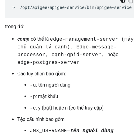
>  /opt/apigee/apigee-service/bin/apigee-service 
co
trong đó:
comp
có thể là
edge-management-server (máy
chủ quản lý cạnh), Edge-message-
hoặc
processor, cạnh-qpid-server,
.
edge-postgres-server
Các tuỳ chọn bao gồm:
: tên người dùng
-u
: mật khẩu
-p
: y (bật) hoặc n (có thể truy cập)
-e
Tệp cấu hình bao gồm:
JMX_USERNAME=
tên người dùng