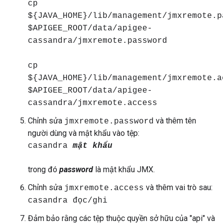
cp
${JAVA_HOME}/lib/management/jmxremote.p
$APIGEE_ROOT/data/apigee-
cassandra/jmxremote.password
cp
${JAVA_HOME}/lib/management/jmxremote.a
$APIGEE_ROOT/data/apigee-
cassandra/jmxremote.access
Chỉnh sửa
và thêm tên
jmxremote.password
người dùng và mật khẩu vào tệp:
casandra
mật khẩu
trong đó
password
là mật khẩu JMX.
Chỉnh sửa
và thêm vai trò sau:
jmxremote.access
casandra đọc/ghi
Đảm bảo rằng các tệp thuộc quyền sở hữu của "api" và