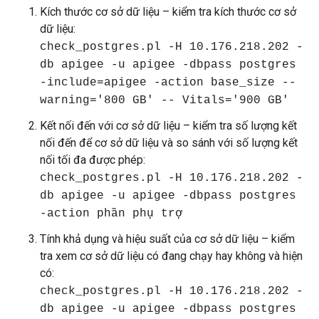
Kích thước cơ sở dữ liệu – kiểm tra kích thước cơ sở
dữ liệu:
check_postgres.pl -H 10.176.218.202 -
db apigee -u apigee -dbpass postgres
-include=apigee -action base_size --
warning='800 GB' -- Vitals='900 GB'
Kết nối đến với cơ sở dữ liệu – kiểm tra số lượng kết
nối đến để cơ sở dữ liệu và so sánh với số lượng kết
nối tối đa được phép:
check_postgres.pl -H 10.176.218.202 -
db apigee -u apigee -dbpass postgres
-action phần phụ trợ
Tính khả dụng và hiệu suất của cơ sở dữ liệu – kiểm
tra xem cơ sở dữ liệu có đang chạy hay không và hiện
có:
check_postgres.pl -H 10.176.218.202 -
db apigee -u apigee -dbpass postgres