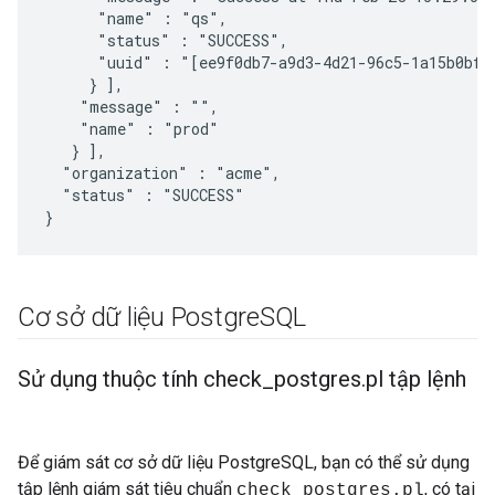
      "name" : "qs",

      "status" : "SUCCESS",

      "uuid" : "[ee9f0db7-a9d3-4d21-96c5-1a15b0bf0a
     } ],

    "message" : "",

    "name" : "prod"

   } ],

  "organization" : "acme",

  "status" : "SUCCESS"

}
Cơ sở dữ liệu Postgre
SQL
Sử dụng thuộc tính check
_
postgres
.
pl tập lệnh
Để giám sát cơ sở dữ liệu PostgreSQL, bạn có thể sử dụng
tập lệnh giám sát tiêu chuẩn
, có tại
check_postgres.pl