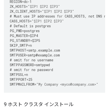
REGION
=
dc
-
1
ZK_HOSTS
=
"$IP1 $IP2 $IP3"
ZK_CLIENT_HOSTS
=
"$IP1 $IP2 $IP3"
#
Must
use
IP
addresses
for
CASS_HOSTS
,
not
DNS
na
CASS_HOSTS
=
"$IP1 $IP2 $IP3"
#
Default
is
postgres
PG_PWD
=
postgres
PG_MASTER
=
$IP4
PG_STANDBY
=
$IP5
SKIP_SMTP
=
n
SMTPHOST
=
smtp
.
example
.
com
SMTPUSER
=
smtp
@
example
.
com
#
omit
for
no
username
SMTPPASSWORD
=
smtppwd
#
omit
for
no
password
SMTPSSL
=
n
SMTPPORT
=
25
SMTPMAILFROM
=
"My Company <myco@company.com>"
9 ホスト クラスタ インストール