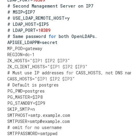
#
Second
Management
Server
on
IP7
#
MSIP
=
$IP7
#
USE_LDAP_REMOTE_HOST
=
y
#
LDAP_HOST
=
$IP5
#
LDAP_PORT
=
10389
#
Same
password
for
both
OpenLDAPs
.
APIGEE_LDAPPW
=
secret
MP_POD
=
gateway
REGION
=
dc
-
1
ZK_HOSTS
=
"$IP1 $IP2 $IP3"
ZK_CLIENT_HOSTS
=
"$IP1 $IP2 $IP3"
#
Must
use
IP
addresses
for
CASS_HOSTS
,
not
DNS
name
CASS_HOSTS
=
"$IP1 $IP2 $IP3"
#
Default
is
postgres
PG_PWD
=
postgres
PG_MASTER
=
$IP8
PG_STANDBY
=
$IP9
SKIP_SMTP
=
n
SMTPHOST
=
smtp
.
example
.
com
SMTPUSER
=
smtp
@
example
.
com
#
omit
for
no
username
SMTPPASSWORD
=
smtppwd