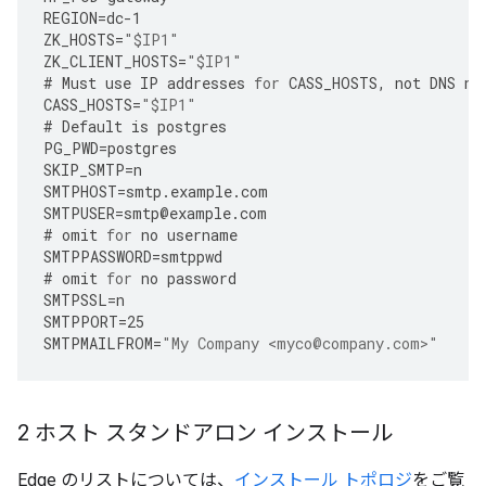
REGION
=
dc
-
1
ZK_HOSTS
=
"$IP1"
ZK_CLIENT_HOSTS
=
"$IP1"
#
Must
use
IP
addresses
for
CASS_HOSTS
,
not
DNS
na
CASS_HOSTS
=
"$IP1"
#
Default
is
postgres
PG_PWD
=
postgres
SKIP_SMTP
=
n
SMTPHOST
=
smtp
.
example
.
com
SMTPUSER
=
smtp
@
example
.
com
#
omit
for
no
username
SMTPPASSWORD
=
smtppwd
#
omit
for
no
password
SMTPSSL
=
n
SMTPPORT
=
25
SMTPMAILFROM
=
"My Company <myco@company.com>"
2 ホスト スタンドアロン インストール
Edge のリストについては、
インストール トポロジ
をご覧