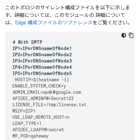
このトポロジのサイレント構成ファイルを以下に示しま
す。詳細については、このモジュールの 詳細について
は、
Edge 構成ファイルのリファレンス
をご覧ください。
#
With
SMTP
IP1
=
IPorDNSnameOfNode1
IP2
=
IPorDNSnameOfNode2
IP3
=
IPorDNSnameOfNode3
IP4
=
IPorDNSnameOfNode4
IP5
=
IPorDNSnameOfNode5
HOSTIP
=
$
(
hostname
-
i
)
ENABLE_SYSTEM_CHECK
=
y
ADMIN_EMAIL
=
opdk
@
google
.
com
APIGEE_ADMINPW
=
Secret123
LICENSE_FILE
=
/tmp/license.txt 
MSIP
=
$IP1
USE_LDAP_REMOTE_HOST
=
n
LDAP_TYPE
=
1
APIGEE_LDAPPW
=
secret
MP_POD
=
gateway