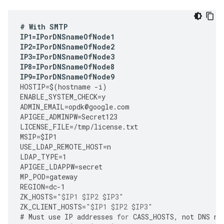
#
With
SMTP
IP1
=
IPorDNSnameOfNode1
IP2
=
IPorDNSnameOfNode2
IP3
=
IPorDNSnameOfNode3
IP8
=
IPorDNSnameOfNode8
IP9
=
IPorDNSnameOfNode9
HOSTIP
=
$
(
hostname
-
i
)
ENABLE_SYSTEM_CHECK
=
y
ADMIN_EMAIL
=
opdk
@
google
.
com
APIGEE_ADMINPW
=
Secret123
LICENSE_FILE
=
/tmp/license.txt 
MSIP
=
$IP1
USE_LDAP_REMOTE_HOST
=
n
LDAP_TYPE
=
1
APIGEE_LDAPPW
=
secret
MP_POD
=
gateway
REGION
=
dc
-
1
ZK_HOSTS
=
"$IP1 $IP2 $IP3"
ZK_CLIENT_HOSTS
=
"$IP1 $IP2 $IP3"
#
Must
use
IP
addresses
for
CASS_HOSTS
,
not
DNS
na