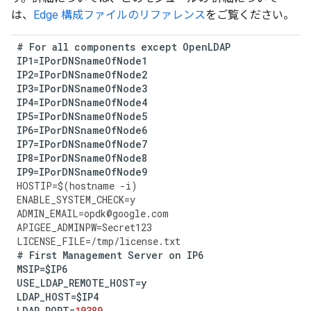
は、
Edge 構成ファイルのリファレンス
をご覧ください。
#
For
all
components
except
OpenLDAP
IP1
=
IPorDNSnameOfNode1
IP2
=
IPorDNSnameOfNode2
IP3
=
IPorDNSnameOfNode3
IP4
=
IPorDNSnameOfNode4
IP5
=
IPorDNSnameOfNode5
IP6
=
IPorDNSnameOfNode6
IP7
=
IPorDNSnameOfNode7
IP8
=
IPorDNSnameOfNode8
IP9
=
IPorDNSnameOfNode9
HOSTIP
=
$
(
hostname
-
i
)
ENABLE_SYSTEM_CHECK
=
y
ADMIN_EMAIL
=
opdk
@
google
.
com
APIGEE_ADMINPW
=
Secret123
LICENSE_FILE
=
/tmp/license.txt 
#
First
Management
Server
on
IP6
MSIP
=
$IP6
USE_LDAP_REMOTE_HOST
=
y
LDAP_HOST
=
$IP4
LDAP_PORT
=
10389