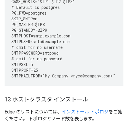
CASS_HOSTS
=
"$IP1 $IP2 $IP3"
#
Default
is
postgres
PG_PWD
=
postgres
SKIP_SMTP
=
n
PG_MASTER
=
$IP8
PG_STANDBY
=
$IP9
SMTPHOST
=
smtp
.
example
.
com
SMTPUSER
=
smtp
@
example
.
com
#
omit
for
no
username
SMTPPASSWORD
=
smtppwd
#
omit
for
no
password
SMTPSSL
=
n
SMTPPORT
=
25
SMTPMAILFROM
=
"My Company <myco@company.com>"
13 ホストクラスタ インストール
Edge のリストについては、
インストール トポロジ
をご覧
ください。 トポロジとノード数を表します。