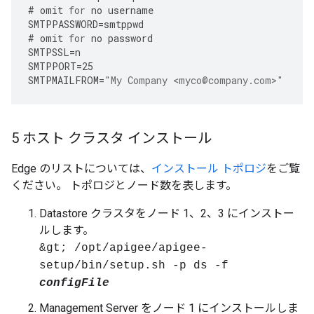
#
omit
for
no
username
SMTPPASSWORD
=
smtppwd
#
omit
for
no
password
SMTPSSL
=
n
SMTPPORT
=
25
SMTPMAILFROM
=
"My Company <myco@company.com>"
5 ホスト クラスタ インストール
Edge のリストについては、
インストール トポロジ
をご覧
ください。 トポロジとノード数を表します。
Datastore クラスタをノード 1、2、3 にインストー
ルします。
&gt; /opt/apigee/apigee-
setup/bin/setup.sh -p ds -f
configFile
Management Server をノード 1 にインストールしま