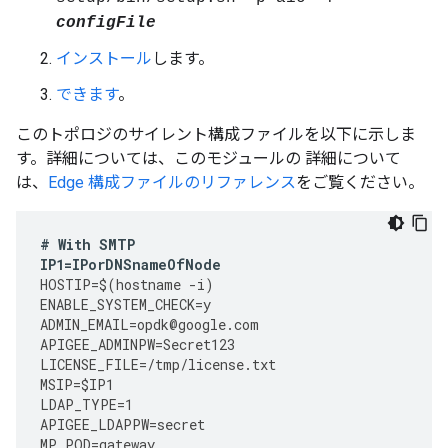
configFile
インストール
します。
できます
。
このトポロジのサイレント構成ファイルを以下に示しま
す。詳細については、このモジュールの 詳細について
は、
Edge 構成ファイルのリファレンス
をご覧ください。
#
With
SMTP
IP1
=
IPorDNSnameOfNode
HOSTIP
=
$
(
hostname
-
i
)
ENABLE_SYSTEM_CHECK
=
y
ADMIN_EMAIL
=
opdk
@
google
.
com
APIGEE_ADMINPW
=
Secret123
LICENSE_FILE
=
/tmp/license.txt
MSIP
=
$IP1
LDAP_TYPE
=
1
APIGEE_LDAPPW
=
secret
MP_POD
=
gateway