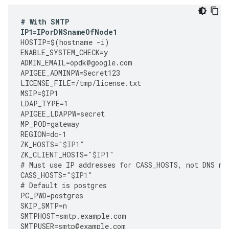
#
With
SMTP
IP1
=
IPorDNSnameOfNode1
HOSTIP
=
$
(
hostname
-
i
)
ENABLE_SYSTEM_CHECK
=
y
ADMIN_EMAIL
=
opdk
@
google
.
com
APIGEE_ADMINPW
=
Secret123
LICENSE_FILE
=
/tmp/license.txt
MSIP
=
$IP1
LDAP_TYPE
=
1
APIGEE_LDAPPW
=
secret
MP_POD
=
gateway
REGION
=
dc
-
1
ZK_HOSTS
=
"$IP1"
ZK_CLIENT_HOSTS
=
"$IP1"
#
Must
use
IP
addresses
for
CASS_HOSTS
,
not
DNS
na
CASS_HOSTS
=
"$IP1"
#
Default
is
postgres
PG_PWD
=
postgres
SKIP_SMTP
=
n
SMTPHOST
=
smtp
.
example
.
com
SMTPUSER
=
smtp
@
example
.
com