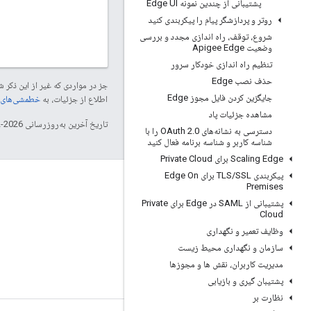
پشتیبانی از چندین نمونه Edge UI
روتر و پردازشگر پیام را پیکربندی کنید
شروع، توقف، راه اندازی مجدد و بررسی
وضعیت Apigee Edge
تنظیم راه اندازی خودکار سرور
حذف نصب Edge
جز در مواردی که غیر از این ذک
جایگزین کردن فایل مجوز Edge
اطلاع از جزئیات، به
خطمشی‌های سایت elopers
مشاهده جزئیات پاد
تاریخ آخرین به‌روزرسانی 2026-02-03 به‌وقت ساعت هماهنگ جهانی.
دسترسی به نشانه‌های OAuth 2
.
0 را با
شناسه کاربر و شناسه برنامه فعال کنید
Scaling Edge برای Private Cloud
پیکربندی TLS
/
SSL برای Edge On
درباره Apigee
Premises
پشتیبانی از SAML در Edge برای Private
We're part of Google
Cloud
رویدادها
وظایف تعمیر و نگهداری
سازمان و نگهداری محیط زیست
شرکا
مدیریت کاربران، نقش ها و مجوزها
ای-کتاب و پخش اینترنتی
پشتیبان گیری و بازیابی
نظارت بر