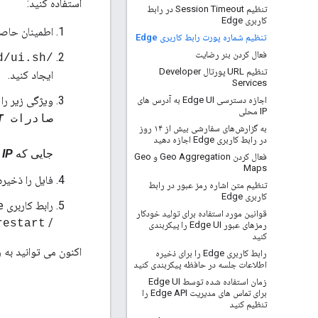
استفاده کنید:
تنظیم Session Timeout در رابط
کاربری Edge
اطمینان حاصل کن
تنظیم شماره پورت رابط کاربری Edge
فعال کردن بنر رضایت
/opt/apigee/customer/edge-ui.d/ui.sh
تنظیم URL پورتال Developer
ایجاد کنید.
Services
ویژگی زیر را
اجازه دسترسی Edge UI به آدرس های
IP محلی
صادرات JAVA_OPTS="-Dhttp.address=
T
به گزارش‌های سفارشی بیش از ۱۴ روز
در رابط کاربری Edge اجازه دهید
جایی که
IP
آدر
فعال کردن Geo Aggregation و Geo
Maps
فایل را ذخیره
تنظیم متن اشاره رمز عبور در رابط
کاربری Edge
رابط کاربری Edge را مجددا راه اندازی کنید:
قوانین مورد استفاده برای تولید خودکار
/
restart
رمزهای عبور Edge UI را پیکربندی
کنید
اکنون می توانید به رابط کاربری Edge در شماره پو
رابط کاربری Edge را برای ذخیره
اطلاعات جلسه در حافظه پیکربندی کنید
زمان استفاده شده توسط Edge UI
برای تماس های مدیریت Edge API را
تنظیم کنید