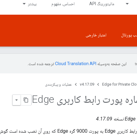
مانیتورینگ API
احساس، مفهوم
بیشتر
ب پورتال
اعتبار خارجی
این صفحه به‌وسیله
ترجمه شده است.
Edge for Private Cl
v4.17.09
عملیات و پیکربندی
ه پورت رابط کاربری Edge
ه 4.17.09
به طور پیش فرض، رابط کاربری Edge به پورت 9000 گره e