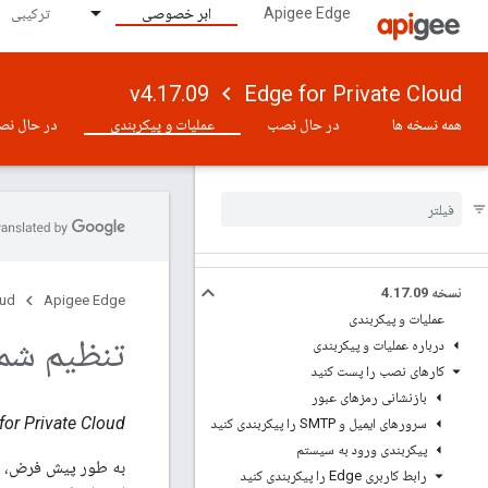
Apigee Edge
ابر خصوصی
ترکیبی
v4.17.09
Edge for Private Cloud
همه نسخه ها
در حال نصب
عملیات و پیکربندی
در حال نص
نسخه 4
09
.
17
.
oud
Apigee Edge
عملیات و پیکربندی
تنظیم شمار
درباره عملیات و پیکربندی
کارهای نصب را پست کنید
بازنشانی رمزهای عبور
Edge for Private Cloud نسخ
سرورهای ایمیل و SMTP را پیکربندی کنید
پیکربندی ورود به سیستم
رابط کاربری Edge را پیکربندی کنید