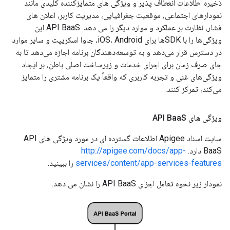
ذخیره اطلاعات انعطاف پذیر و ویژگی های متمایزکننده کلیدی مانند
نمودارهای اجتماعی، موقعیت جغرافیایی، مدیریت کاربر، اعلان های
فشار، نظارت بر عملکرد و موارد دیگر را می دهد. API BaaS این
ویژگی‌ها را با SDK‌ها برای iOS، Android، جاوا اسکریپت و سایر موارد
در دسترس قرار می‌دهد و به توسعه‌دهندگان برنامه اجازه می‌دهد تا به
جای صرف زمان برای اجرای خدمات و زیرساخت اصلی باطن، بر ایجاد
ویژگی‌های غنی و تجربه کاربری که واقعاً یک برنامه مشتری را متمایز
می‌کند، تمرکز کنند.
ویژگی های API Baa
S
سایت اسناد Apigee اطلاعات گسترده ای در مورد ویژگی های API
BaaS دارد.
http://apigee.com/docs/app-
services/content/app-services-features
را ببینید.
نمودار زیر نحوه تعامل اجزای API BaaS را نشان می دهد.