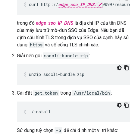
curl http://
edge_sso_IP_DNS:
9099/resource
trong đó
edge_sso_IP_DNS
là địa chỉ IP của tên DNS
của máy lưu trữ mô-đun SSO của Edge. Nếu bạn đã
định cấu hình TLS trong dịch vụ SSO của cạnh, hãy sử
dụng
https
và số cổng TLS chính xác.
Giải nén gói
ssocli-bundle.zip
:
unzip ssocli-bundle.zip
Cài đặt
get_token
trong
/usr/local/bin
:
./install
Sử dụng tuỳ chọn
-b
để chỉ định một vị trí khác: