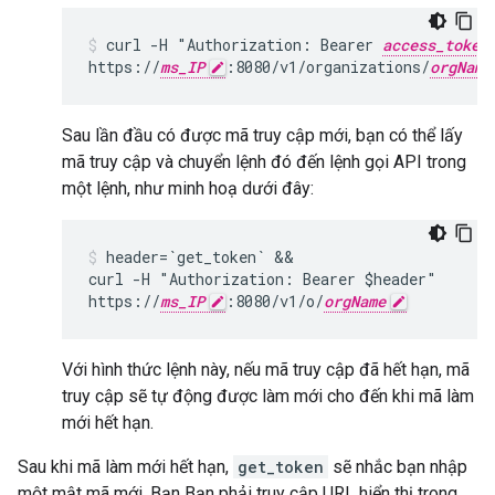
curl -H "Authorization: Bearer 
access_token
https://
ms_IP
:8080/v1/organizations/
orgName
Sau lần đầu có được mã truy cập mới, bạn có thể lấy
mã truy cập và chuyển lệnh đó đến lệnh gọi API trong
một lệnh, như minh hoạ dưới đây:
header=`get_token` &&

curl -H "Authorization: Bearer $header"

https://
ms_IP
:8080/v1/o/
orgName
Với hình thức lệnh này, nếu mã truy cập đã hết hạn, mã
truy cập sẽ tự động được làm mới cho đến khi mã làm
mới hết hạn.
Sau khi mã làm mới hết hạn,
get_token
sẽ nhắc bạn nhập
một mật mã mới. Bạn Bạn phải truy cập URL hiển thị trong