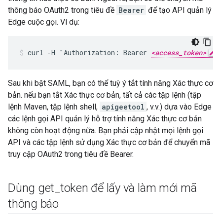
thông báo OAuth2 trong tiêu đề
Bearer
để tạo API quản lý
Edge cuộc gọi. Ví dụ:
curl -H "Authorization: Bearer 
<access_token>
"
Sau khi bật SAML, bạn có thể tuỳ ý tắt tính năng Xác thực cơ
bản. nếu bạn tắt Xác thực cơ bản, tất cả các tập lệnh (tập
lệnh Maven, tập lệnh shell,
apigeetool
, v.v.) dựa vào Edge
các lệnh gọi API quản lý hỗ trợ tính năng Xác thực cơ bản
không còn hoạt động nữa. Bạn phải cập nhật mọi lệnh gọi
API và các tập lệnh sử dụng Xác thực cơ bản để chuyển mã
truy cập OAuth2 trong tiêu đề Bearer.
Dùng get
_
token để lấy và làm mới mã
thông báo