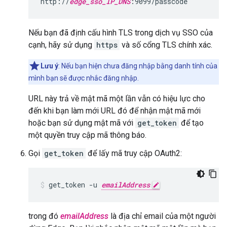
http://
edge_sso_IP_DNS
:9099/passcode
Nếu bạn đã định cấu hình TLS trong dịch vụ SSO của
cạnh, hãy sử dụng
https
và số cổng TLS chính xác.
Lưu ý
: Nếu bạn hiện chưa đăng nhập bằng danh tính của
mình bạn sẽ được nhắc đăng nhập.
URL này trả về mật mã một lần vẫn có hiệu lực cho
đến khi bạn làm mới URL đó để nhận mật mã mới
hoặc bạn sử dụng mật mã với
get_token
để tạo
một quyền truy cập mã thông báo.
Gọi
get_token
để lấy mã truy cập OAuth2:
get_token -u 
emailAddress
trong đó
emailAddress
là địa chỉ email của một người