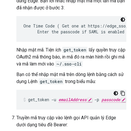
dùng Edge. Bạn lời nhắc nhập mật mã một lần mà bạn
đã nhận được ở bước 3:
One Time Code ( Get one at https://edge_sso_I
      Enter the passcode if SAML is enabled o
Nhập mật mã. Tiện ích
get_token
lấy quyền truy cập
OAuth2 mã thông báo, in mã đó ra màn hình rồi ghi mã
và mã làm mới vào
~/.sso-cli
Bạn có thể nhập mật mã trên dòng lệnh bằng cách sử
dụng Lệnh
get_token
trong biểu mẫu:
get_token -u 
emailAddress
 -p 
passcode
Truyền mã truy cập vào lệnh gọi API quản lý Edge
dưới dạng tiêu đề Bearer: