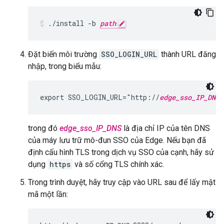
./install -b 
path
Đặt biến môi trường
SSO_LOGIN_URL
thành URL đăng
nhập, trong biểu mẫu:
export SSO_LOGIN_URL="http://
edge_sso_IP_DNS
:
trong đó
edge_sso_IP_DNS
là địa chỉ IP của tên DNS
của máy lưu trữ mô-đun SSO của Edge. Nếu bạn đã
định cấu hình TLS trong dịch vụ SSO của cạnh, hãy sử
dụng
https
và số cổng TLS chính xác.
Trong trình duyệt, hãy truy cập vào URL sau để lấy mật
mã một lần: