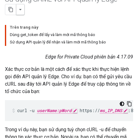
Trên trang này
Dùng get_token để lấy và làm mới mã thông báo
Sử dụng API quản lý để nhận và làm mới mã thông báo
Edge for Private Cloud phiên bản 4.17.09
Xác thực cơ bản là một cách để xác thực khi thực hiện lệnh
gọi đến API quản lý Edge. Cho ví dụ: bạn có thể gửi yêu cầu
cURL sau đây tới API quản lý Edge để truy cập thông tin về
tổ chức của bạn:
curl -u 
userName:pWord
 https://
ms_IP_DNS
:808
Trong ví dụ này, bạn sử dụng tuỳ chọn cURL -u để chuyển
thông tin xác thực cơ bản. Ngoài ra, bạn có thể chuyển mã