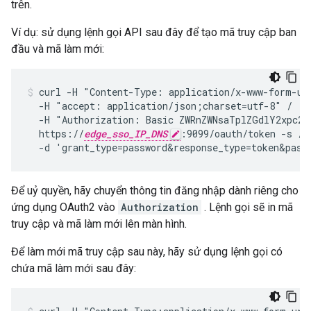
trên.
Ví dụ: sử dụng lệnh gọi API sau đây để tạo mã truy cập ban
đầu và mã làm mới:
curl -H "Content-Type: application/x-www-form-url
  -H "accept: application/json;charset=utf-8" /

  -H "Authorization: Basic ZWRnZWNsaTplZGdlY2xpc2V
  https://
edge_sso_IP_DNS
:9099/oauth/token -s /

  -d 'grant_type=password&response_type=token&pass
Để uỷ quyền, hãy chuyển thông tin đăng nhập dành riêng cho
ứng dụng OAuth2 vào
Authorization
. Lệnh gọi sẽ in mã
truy cập và mã làm mới lên màn hình.
Để làm mới mã truy cập sau này, hãy sử dụng lệnh gọi có
chứa mã làm mới sau đây: