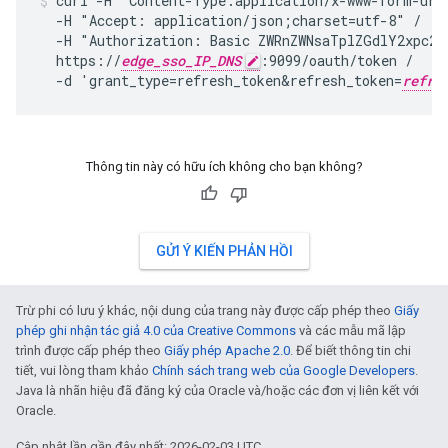
curl -H "Content-Type:application/x-www-form-urle
  -H "Accept: application/json;charset=utf-8" /

  -H "Authorization: Basic ZWRnZWNsaTplZGdlY2xpc2V
  https://
edge_sso_IP_DNS
:9099/oauth/token /

  -d 'grant_type=refresh_token&refresh_token=
refre
Thông tin này có hữu ích không cho bạn không?
GỬI Ý KIẾN PHẢN HỒI
Trừ phi có lưu ý khác, nội dung của trang này được cấp phép theo
Giấy
phép ghi nhận tác giả 4.0 của Creative Commons
và các mẫu mã lập
trình được cấp phép theo
Giấy phép Apache 2.0
. Để biết thông tin chi
tiết, vui lòng tham khảo
Chính sách trang web của Google Developers
.
Java là nhãn hiệu đã đăng ký của Oracle và/hoặc các đơn vị liên kết với
Oracle.
Cập nhật lần gần đây nhất: 2026-02-03 UTC.