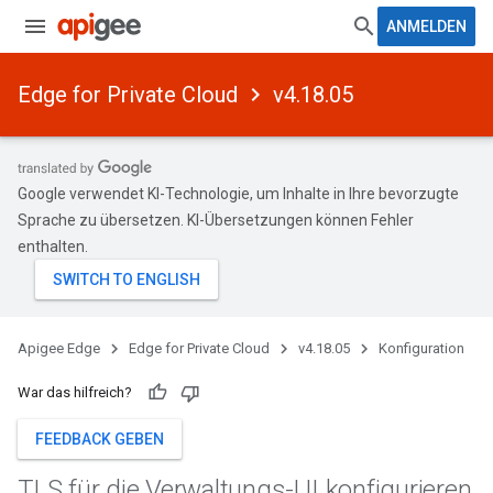
ANMELDEN
Edge for Private Cloud
v4.18.05
Google verwendet KI-Technologie, um Inhalte in Ihre bevorzugte
Sprache zu übersetzen. KI-Übersetzungen können Fehler
enthalten.
Apigee Edge
Edge for Private Cloud
v4.18.05
Konfiguration
War das hilfreich?
FEEDBACK GEBEN
TLS für die Verwaltungs-UI konfigurieren