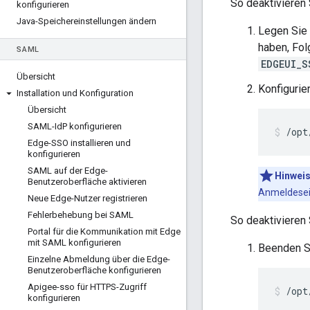
So deaktivieren
konfigurieren
Java-Speichereinstellungen ändern
Legen Sie 
haben, Fol
SAML
EDGEUI_S
Übersicht
Konfigurie
Installation und Konfiguration
Übersicht
SAML-Id
P konfigurieren
/opt
Edge-SSO installieren und
konfigurieren
SAML auf der Edge-
Hinweis
Benutzeroberfläche aktivieren
Anmeldeseit
Neue Edge-Nutzer registrieren
Fehlerbehebung bei SAML
So deaktivieren
Portal für die Kommunikation mit Edge
mit SAML konfigurieren
Beenden S
Einzelne Abmeldung über die Edge-
Benutzeroberfläche konfigurieren
Apigee-sso für HTTPS-Zugriff
/opt
konfigurieren