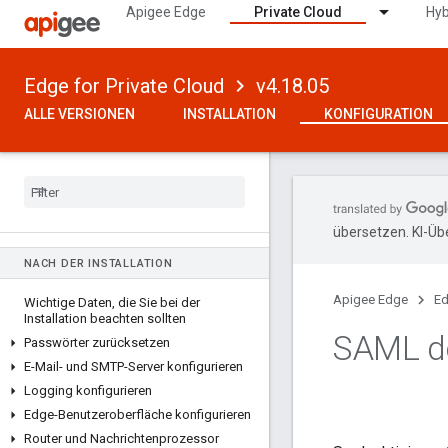
Apigee Edge
Private Cloud
Hyb
Edge for Private Cloud
v4.18.05
VERSION 4.18.05
ALLE VERSIONEN
INSTALLATION
KONFIGURATION
So konfigurieren Sie Edge
Informationen zu Planeten
,
Regionen
,
Pods
,
Organisationen
,
Umgebungen und
virtuellen Hosts
Dienstprogramm „apigee-adminapi
.
sh“
verwenden
übersetzen. KI-Üb
NACH DER INSTALLATION
Apigee Edge
Ed
Wichtige Daten
,
die Sie bei der
Installation beachten sollten
SAML de
Passwörter zurücksetzen
E-Mail- und SMTP-Server konfigurieren
Logging konfigurieren
Edge-Benutzeroberfläche konfigurieren
Router und Nachrichtenprozessor