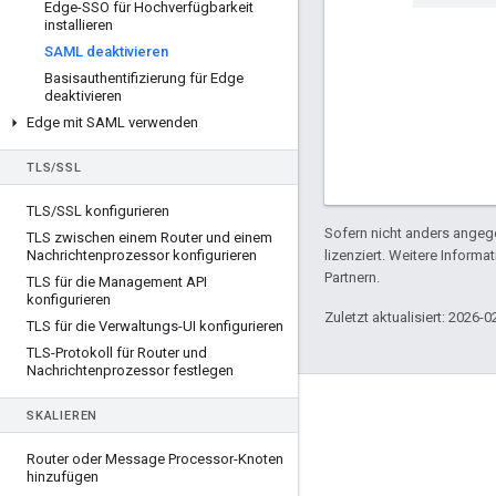
Edge-SSO für Hochverfügbarkeit
installieren
SAML deaktivieren
Basisauthentifizierung für Edge
deaktivieren
Edge mit SAML verwenden
TLS
/
SSL
TLS
/
SSL konfigurieren
Sofern nicht anders angege
TLS zwischen einem Router und einem
Nachrichtenprozessor konfigurieren
lizenziert. Weitere Informa
Partnern.
TLS für die Management API
konfigurieren
Zuletzt aktualisiert: 2026-0
TLS für die Verwaltungs-UI konfigurieren
TLS-Protokoll für Router und
Nachrichtenprozessor festlegen
Über Apigee
SKALIEREN
We're part of Google
Router oder Message Processor-Knoten
hinzufügen
Events