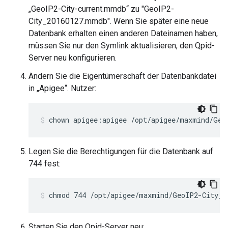
„GeoIP2-City-current.mmdb“ zu "GeoIP2-
City_20160127.mmdb". Wenn Sie später eine neue
Datenbank erhalten einen anderen Dateinamen haben,
müssen Sie nur den Symlink aktualisieren, den Qpid-
Server neu konfigurieren.
Ändern Sie die Eigentümerschaft der Datenbankdatei
in „Apigee“. Nutzer:
chown apigee:apigee /opt/apigee/maxmind/Geo
Legen Sie die Berechtigungen für die Datenbank auf
744 fest:
chmod 744 /opt/apigee/maxmind/GeoIP2-City_2
Starten Sie den Qpid-Server neu: