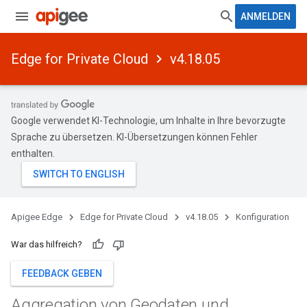
ANMELDEN
Edge for Private Cloud
v4.18.05
Google verwendet KI-Technologie, um Inhalte in Ihre bevorzugte
Sprache zu übersetzen. KI-Übersetzungen können Fehler
enthalten.
Apigee Edge
Edge for Private Cloud
v4.18.05
Konfiguration
War das hilfreich?
FEEDBACK GEBEN
Aggregation von Geodaten und