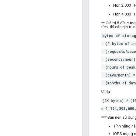
Hơn 2.000 TP
Hơn 4.000 TP
** Giá trị ổ đĩa cứ
tích, thì các giá tr
bytes of stora
(# bytes of ana
(requests/seco
(seconds/hour)
(hours of peak 
(days/month) *
(months of data
Ví dụ:
(2K bytes) * (1
= 1,194,393,600
*** Bạn nên sử dụng
Tính năng nà
IOPS mạng c