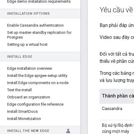
Edge demo installation requirements
Yêu cầu về
INSTALLATION OPTIONS
Bạn phải đáp ứng
Enable Cassandra authentication
Set up master-standby replication for
Video sau đây c
Postgres
Setting up a virtual host
Đối với tất cả t
INSTALL EDGE
thiểu về phần cứ
Edge installation overview
Trong các bảng n
Install the Edge apigee-setup utility
và lưu lượng tru
Install Edge components on a node
Test the install
Thành phần cà
Onboard an organization
Edge configuration file reference
Cassandra
Install Smart
Docs
Install Monetization
Bộ xử lý/Bộ định 
INSTALL THE NEW EDGE
cùng một máy