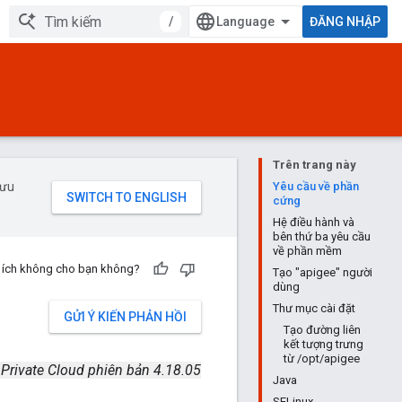
/
ĐĂNG NHẬP
Trên trang này
 ưu
Yêu cầu về phần
cứng
Hệ điều hành và
bên thứ ba yêu cầu
về phần mềm
u ích không cho bạn không?
Tạo "apigee" người
dùng
Thư mục cài đặt
GỬI Ý KIẾN PHẢN HỒI
Tạo đường liên
kết tượng trưng
từ /opt/apigee
 Private Cloud phiên bản 4.18.05
Java
SELinux