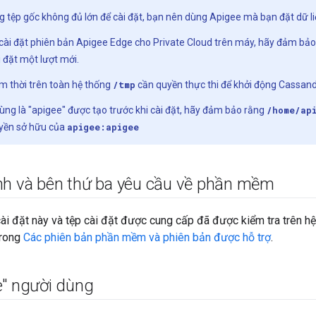
g tệp gốc không đủ lớn để cài đặt, bạn nên dùng Apigee mà bạn đặt dữ li
cài đặt phiên bản Apigee Edge cho Private Cloud trên máy, hãy đảm bả
i đặt một lượt mới.
 thời trên toàn hệ thống
/tmp
cần quyền thực thi để khởi động Cassand
ùng là "apigee" được tạo trước khi cài đặt, hãy đảm bảo rằng
/home/ap
yền sở hữu của
apigee:apigee
nh và bên thứ ba yêu cầu về phần mềm
ài đặt này và tệp cài đặt được cung cấp đã được kiểm tra trên h
trong
Các phiên bản phần mềm và phiên bản được hỗ trợ
.
e" người dùng