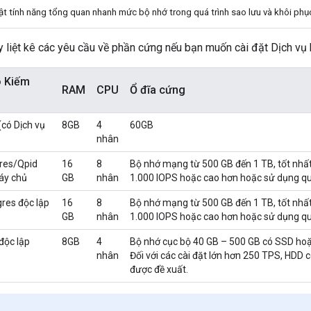
ật tính năng tổng quan nhanh mức bộ nhớ trong quá trình sao lưu và khôi phụ
y liệt kê các yêu cầu về phần cứng nếu bạn muốn cài đặt Dịch vụ 
ó Kiếm
RAM
CPU
Ổ đĩa cứng
(có Dịch vụ
8GB
4
60GB
nhân
gres/Qpid
16
8
Bộ nhớ mạng từ 500 GB đến 1 TB, tốt nhất 
áy chủ
GB
nhân
1.000 IOPS hoặc cao hơn hoặc sử dụng quy
gres độc lập
16
8
Bộ nhớ mạng từ 500 GB đến 1 TB, tốt nhất 
GB
nhân
1.000 IOPS hoặc cao hơn hoặc sử dụng quy
độc lập
8GB
4
Bộ nhớ cục bộ 40 GB – 500 GB có SSD ho
nhân
Đối với các cài đặt lớn hơn 250 TPS, HDD 
được đề xuất.