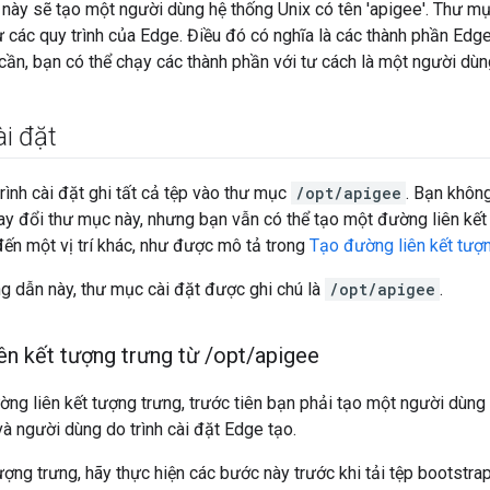
t này sẽ tạo một người dùng hệ thống Unix có tên 'apigee'. Thư m
 các quy trình của Edge. Điều đó có nghĩa là các thành phần Edg
cần, bạn có thể chạy các thành phần với tư cách là một người dùn
i đặt
rình cài đặt ghi tất cả tệp vào thư mục
/opt/apigee
. Bạn không
ay đổi thư mục này, nhưng bạn vẫn có thể tạo một đường liên kết
ến một vị trí khác, như được mô tả trong
Tạo đường liên kết tượ
g dẫn này, thư mục cài đặt được ghi chú là
/opt/apigee
.
ên kết tượng trưng từ
/
opt
/
apigee
ờng liên kết tượng trưng, trước tiên bạn phải tạo một người dùng
 người dùng do trình cài đặt Edge tạo.
tượng trưng, hãy thực hiện các bước này trước khi tải tệp bootstr