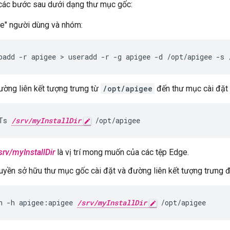
 các bước sau dưới dạng thư mục gốc:
e" người dùng và nhóm:
padd -r apigee > useradd -r -g apigee -d /opt/apigee -s 
ờng liên kết tượng trưng từ
/opt/apigee
đến thư mục cài đặt
Ts 
/srv/myInstallDir
 /opt/apigee
srv/myInstallDir
là vị trí mong muốn của các tệp Edge.
uyền sở hữu thư mục gốc cài đặt và đường liên kết tượng trưng đế
n -h apigee:apigee 
/srv/myInstallDir
 /opt/apigee