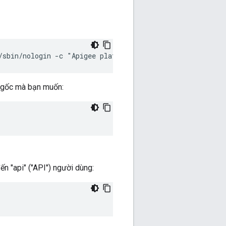
/sbin/nologin -c "Apigee platform user" apigee
 gốc mà bạn muốn:
n "api" ("API") người dùng: