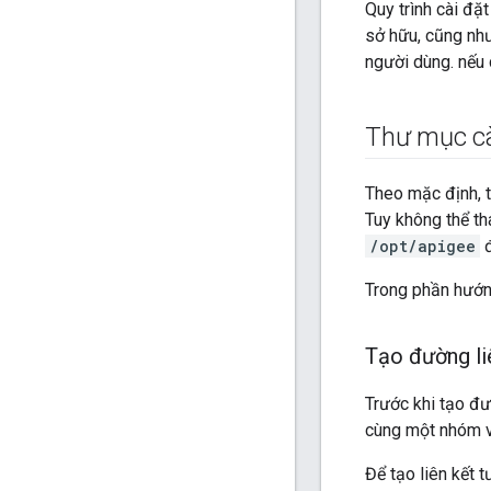
Quy trình cài đặ
sở hữu, cũng như
người dùng. nếu 
Thư mục cà
Theo mặc định, t
Tuy không thể th
/opt/apigee
đ
Trong phần hướn
Tạo đường li
Trước khi tạo đư
cùng một nhóm và
Để tạo liên kết 