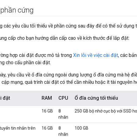
 phần cứng
 các yêu cầu tối thiểu về phần cứng sau đây để có thể sử dụng 
ung cấp cho bạn hướng dẫn cấp cao về kích thước để lắp đặt:
rường hợp cài đặt được mô tả trong
Xin lỗi về việc cài đặt
, các bản
ng cho cấu phần cài đặt.
ày, yêu cầu về ổ đĩa cứng ngoài dung lượng ổ đĩa cứng mà hệ đi
y cập mạng, quá trình cài đặt có thể cần nhiều hoặc ít tài nguyên 
i đặt
RAM
CPU
Ổ đĩa cứng tối thiểu
16 GB
8
250 GB bộ nhớ cục bộ với SSD h
nhân
tuyến tin nhắn trên
16 GB
8
100 GB
nhân