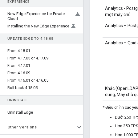
EXPERIENCE
Analytics - Post
New Edge Experience for Private
một máy chủ
Cloud
Analytics – Post
Installing the New Edge Experience
UPDATE EDGE TO 4
.
18
.
05
Analytics – Qpid 
From 4
.
18
.
01
From 4
.
17
.
05 or 4
.
17
.
09
From 4
.
17
.
01
From 4
.
16
.
09
From 4
.
16
.
01 or 4
.
16
.
05
Roll back 4
.
18
.
05
Khác (OpenLDAP,
dùng, Máy chủ qu
UNINSTALL
* Điều chỉnh các yê
Uninstall Edge
Dưới 250 TPS
Hơn 250 TPS:
Other Versions
Hơn 1.000 TP