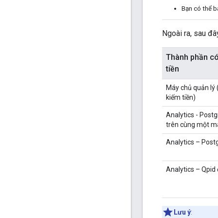
Bạn có thể b
Ngoài ra, sau đâ
Thành phần c
tiền
Máy chủ quản lý 
kiếm tiền)
Analytics - Post
trên cùng một m
Analytics – Post
Analytics – Qpid 
Lưu ý
: