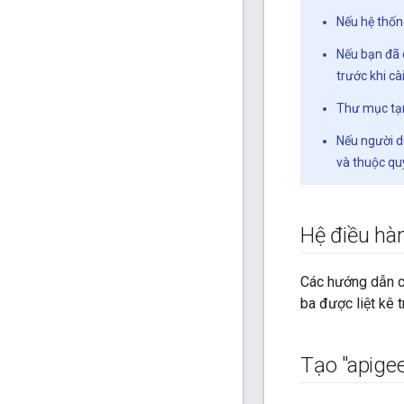
Nếu hệ thốn
Nếu bạn đã 
trước khi cà
Thư mục tạm
Nếu người d
và thuộc qu
Hệ điều hà
Các hướng dẫn c
ba được liệt kê 
Tạo "apige