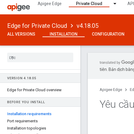
Apigee Edge
Private Cloud
API
Edge for Private Cloud
v4.18.05
ALL VERSIONS
INSTALLATION
CONFIGURATION
tiên. Bản dịch bằng
VERSION 4
.
18
.
05
Apigee Edge
Ed
Edge for Private Cloud overview
Yêu cầu
BEFORE YOU INSTALL
Installation requirements
Port requirements
Installation topologies