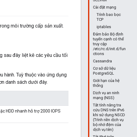
Cài đặt mạng
Trình bao bọc
TCP
trong môi trường cấp sản xuất.
iptables
Đảm bảo Bộ định
tuyến cạnh có thể
truy cập
/etc/rc.d/init.d/fun
ctions
g sau đây liệt kê các yêu cầu tối
Cassandra
Cơ sở dữ liệu
PostgreSQL
ều hành. Tuỳ thuộc vào ứng dụng
Giới hạn của hệ
hơn danh sách dưới đây.
thống
Dịch vụ an ninh
mạng (NSS)
Tắt tính năng tra
cứu DNS trên IPv6
oặc HDD nhanh hỗ trợ 2000 IOPS
khi sử dụng NSCD
(Trình nền dịch vụ
bộ nhớ đệm của
dịch vụ tên)
Tắt IPv6 trên