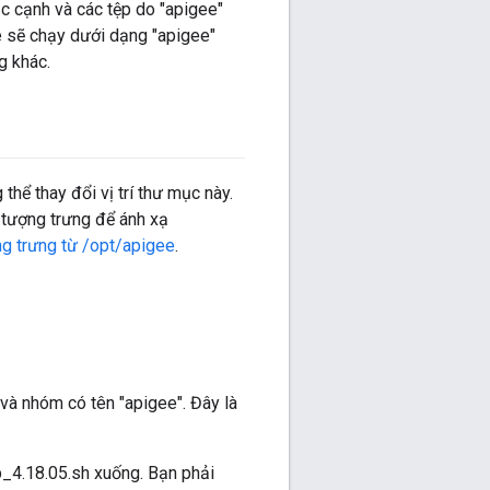
ục cạnh và các tệp do "apigee"
e sẽ chạy dưới dạng "apigee"
g khác.
 thể thay đổi vị trí thư mục này.
 tượng trưng để ánh xạ
ng trưng từ /opt/apigee
.
 và nhóm có tên "apigee". Đây là
ap_4.18.05.sh xuống. Bạn phải