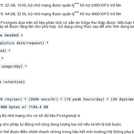
***
S: 32 GB, 16 lõi, bộ nhớ mạng được quản lý
hỗ trợ 2000 IOPS trở lên
***
S: 64 GB, 32 lõi, bộ nhớ mạng được quản lý
hỗ trợ 4000 IOPS trở lên
ng Postgres dựa trên số liệu phân tích có sẵn do Edge thu thập được. Nếu bạn t
ị này sẽ được tăng lên cho phù hợp. Sử dụng công thức sau để ước tính dung lượ
ge needed =
lytics data/request) *
nd) *
 *
usage/day) *
 retention)
00 req/sec) * (3600 secs/hr) * (18 peak hours/day) * (30 days/mo
,000 bytes or 1194.4 GB
 Bộ nhớ mạng cho cơ sở dữ liệu Postgresql vì:
y cho phép tự động mở rộng dung lượng lưu trữ nếu và khi là bắt buộc.
ó thể được điều chỉnh nhanh chóng trong hầu hết môi trường/Hệ thống phụ