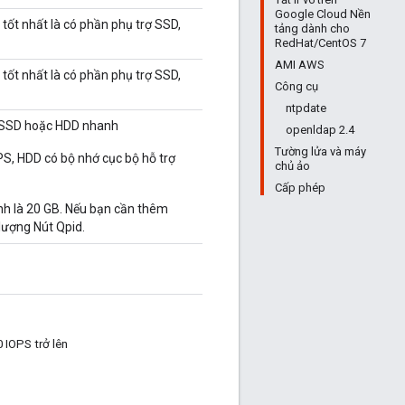
Google Cloud Nền
, tốt nhất là có phần phụ trợ SSD,
tảng dành cho
RedHat/CentOS 7
AMI AWS
, tốt nhất là có phần phụ trợ SSD,
Công cụ
ntpdate
ó SSD hoặc HDD nhanh
openldap 2.4
Tường lửa và máy
TPS, HDD có bộ nhớ cục bộ hỗ trợ
chủ ảo
Cấp phép
nh là 20 GB. Nếu bạn cần thêm
lượng Nút Qpid.
 IOPS trở lên