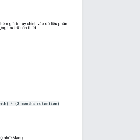
hêm giá trị tùy chỉnh vào dữ liệu phân
ng lưu trữ cần thiết:
nth) * (3 months retention)
 bộ nhớ/Mạng.