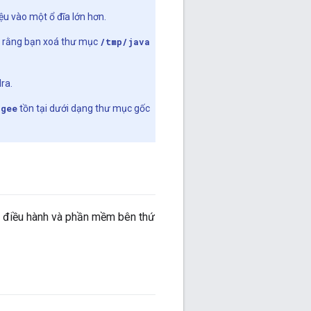
ệu vào một ổ đĩa lớn hơn.
o rằng bạn xoá thư mục
/tmp/java
ra.
igee
tồn tại dưới dạng thư mục gốc
ệ điều hành và phần mềm bên thứ