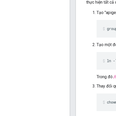
thực hiện tất cả
Tạo "apige
grou
Tạo một đư
ln -
Trong đó
/
Thay đổi q
chow