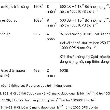
*
**
***
gres/Qpid trên cùng
16GB
8
500 GB – 1 TB
Bộ nhớ mạng
*
*
nhân
hỗ trợ 1000 IOPS trở lên
*
**
***
gres độc lập
16GB
8
500 GB – 1 TB
Bộ nhớ mạng
*
*
nhân
hỗ trợ 1000 IOPS trở lên
độc lập
8GB
4
Bộ nhớ cục bộ 30 GB – 50 GB c
nhân
Đối với các cài đặt lớn hơn 250 
1000 IOPS được đề xuất.
Kích thước hàng đợi Qpid mặc đị
dung lượng, hãy nạp thêm dung 
 Giao diện người
4GB
2
60GB
ản lý)
nhân
u cầu hệ thống của Postgres dựa trên thông lượng:
***
: 8GB, 4 lõi có thể được xem xét với mạng được quản lý bộ nhớ
hỗ trợ 1000
***
 16 GB, 8 lõi, bộ nhớ mạng được quản lý
hỗ trợ 1000 IOPS trở lên
***
S: 16 GB, 8 lõi, bộ nhớ mạng được quản lý
hỗ trợ 2000 IOPS trở lên