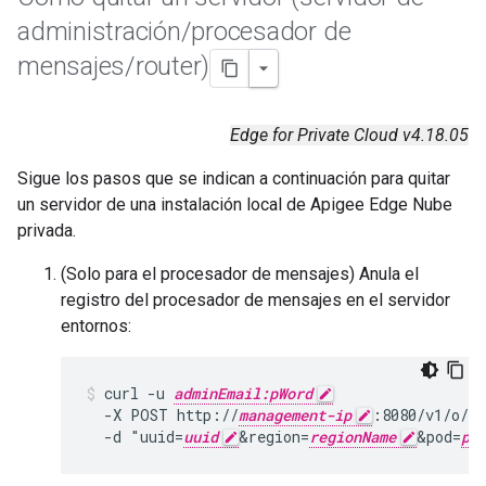
administración
/
procesador de
mensajes
/
router)
Edge for Private Cloud v4.18.05
Sigue los pasos que se indican a continuación para quitar
un servidor de una instalación local de Apigee Edge Nube
privada.
(Solo para el procesador de mensajes) Anula el
registro del procesador de mensajes en el servidor
entornos:
curl -u 
adminEmail:pWord
  -X POST http://
management-ip
:8080/v1/o/
or
  -d "uuid=
uuid
&region=
regionName
&pod=
po