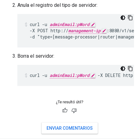
Anula el registro del tipo de servidor:
curl -u 
adminEmail:pWord
  -X POST http://
management-ip
:8080/v1/serv
  -d "type=[message-processor|router|manageme
Borra el servidor:
curl -u 
adminEmail:pWord
 -X DELETE http:/
¿Te resultó útil?
ENVIAR COMENTARIOS