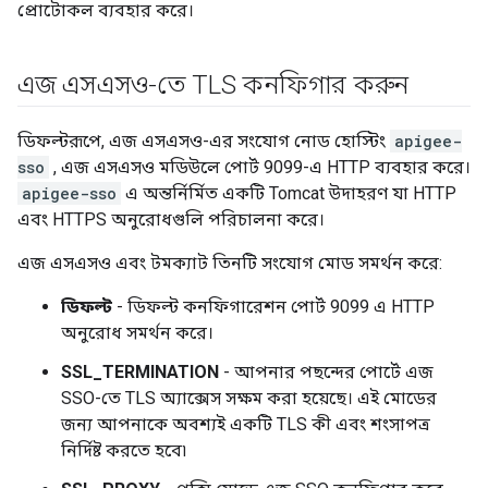
প্রোটোকল ব্যবহার করে।
এজ এসএসও-তে TLS কনফিগার করুন
ডিফল্টরূপে, এজ এসএসও-এর সংযোগ নোড হোস্টিং
apigee-
sso
, এজ এসএসও মডিউলে পোর্ট 9099-এ HTTP ব্যবহার করে।
apigee-sso
এ অন্তর্নির্মিত একটি Tomcat উদাহরণ যা HTTP
এবং HTTPS অনুরোধগুলি পরিচালনা করে।
এজ এসএসও এবং টমক্যাট তিনটি সংযোগ মোড সমর্থন করে:
ডিফল্ট
- ডিফল্ট কনফিগারেশন পোর্ট 9099 এ HTTP
অনুরোধ সমর্থন করে।
SSL_TERMINATION
- আপনার পছন্দের পোর্টে এজ
SSO-তে TLS অ্যাক্সেস সক্ষম করা হয়েছে। এই মোডের
জন্য আপনাকে অবশ্যই একটি TLS কী এবং শংসাপত্র
নির্দিষ্ট করতে হবে৷