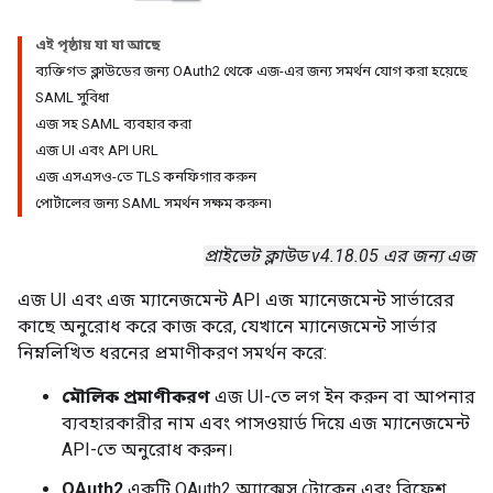
এই পৃষ্ঠায় যা যা আছে
ব্যক্তিগত ক্লাউডের জন্য OAuth2 থেকে এজ-এর জন্য সমর্থন যোগ করা হয়েছে
SAML সুবিধা
এজ সহ SAML ব্যবহার করা
এজ UI এবং API URL
এজ এসএসও-তে TLS কনফিগার করুন
পোর্টালের জন্য SAML সমর্থন সক্ষম করুন৷
প্রাইভেট ক্লাউড v4.18.05 এর জন্য এজ
এজ UI এবং এজ ম্যানেজমেন্ট API এজ ম্যানেজমেন্ট সার্ভারের
কাছে অনুরোধ করে কাজ করে, যেখানে ম্যানেজমেন্ট সার্ভার
নিম্নলিখিত ধরনের প্রমাণীকরণ সমর্থন করে:
মৌলিক প্রমাণীকরণ
এজ UI-তে লগ ইন করুন বা আপনার
ব্যবহারকারীর নাম এবং পাসওয়ার্ড দিয়ে এজ ম্যানেজমেন্ট
API-তে অনুরোধ করুন।
OAuth2
একটি OAuth2 অ্যাক্সেস টোকেন এবং রিফ্রেশ