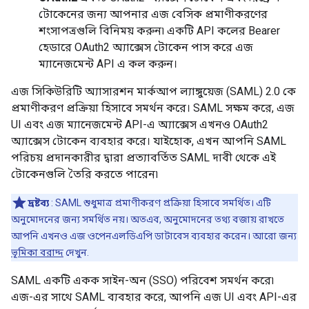
টোকেনের জন্য আপনার এজ বেসিক প্রমাণীকরণের
শংসাপত্রগুলি বিনিময় করুন৷ একটি API কলের Bearer
হেডারে OAuth2 অ্যাক্সেস টোকেন পাস করে এজ
ম্যানেজমেন্ট API এ কল করুন।
এজ সিকিউরিটি অ্যাসারশন মার্কআপ ল্যাঙ্গুয়েজ (SAML) 2.0 কে
প্রমাণীকরণ প্রক্রিয়া হিসাবে সমর্থন করে। SAML সক্ষম করে, এজ
UI এবং এজ ম্যানেজমেন্ট API-এ অ্যাক্সেস এখনও OAuth2
অ্যাক্সেস টোকেন ব্যবহার করে। যাইহোক, এখন আপনি SAML
পরিচয় প্রদানকারীর দ্বারা প্রত্যাবর্তিত SAML দাবী থেকে এই
টোকেনগুলি তৈরি করতে পারেন৷
দ্রষ্টব্য
: SAML শুধুমাত্র প্রমাণীকরণ প্রক্রিয়া হিসাবে সমর্থিত। এটি
অনুমোদনের জন্য সমর্থিত নয়। অতএব, অনুমোদনের তথ্য বজায় রাখতে
আপনি এখনও এজ ওপেনএলডিএপি ডাটাবেস ব্যবহার করেন। আরো জন্য
ভূমিকা বরাদ্দ
দেখুন.
SAML একটি একক সাইন-অন (SSO) পরিবেশ সমর্থন করে৷
এজ-এর সাথে SAML ব্যবহার করে, আপনি এজ UI এবং API-এর