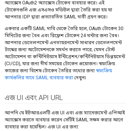
অ্যাক্সেস OAuth2 অ্যাক্সেস টোকেন ব্যবহার করে। এই
টোকেনগুলি এজ এসএসও মডিউল দ্বারা তৈরি করা হয় যা
আপনার IDP দ্বারা প্রত্যাবর্তিত SAML দাবী গ্রহণ করে।
একবার একটি SAML দাবি থেকে তৈরি হলে, OAuth টোকেন 30
মিনিটের জন্য বৈধ এবং রিফ্রেশ টোকেন 24 ঘন্টার জন্য বৈধ।
আপনার ডেভেলপমেন্ট এনভায়রনমেন্ট সাধারন ডেভেলপমেন্ট
টাস্কের জন্য অটোমেশনকে সমর্থন করতে পারে, যেমন টেস্ট
অটোমেশন বা কন্টিনিউয়াস ইন্টিগ্রেশন/কন্টিনিউয়াস ডিপ্লয়মেন্ট
(CI/CD), যার জন্য দীর্ঘ সময়ের টোকেন প্রয়োজন। স্বয়ংক্রিয়
কাজের জন্য বিশেষ টোকেন তৈরির তথ্যের জন্য
স্বয়ংক্রিয়
কার্যগুলির সাথে SAML ব্যবহার করা
দেখুন৷
এজ UI এবং API URL
আপনি যে ইউআরএলটি এজ UI এবং এজ ম্যানেজমেন্ট এপিআই
অ্যাক্সেস করতে ব্যবহার করেন সেটিই SAML সক্ষম করার আগে
ব্যবহার করা হয়েছিল। এজ UI এর জন্য: