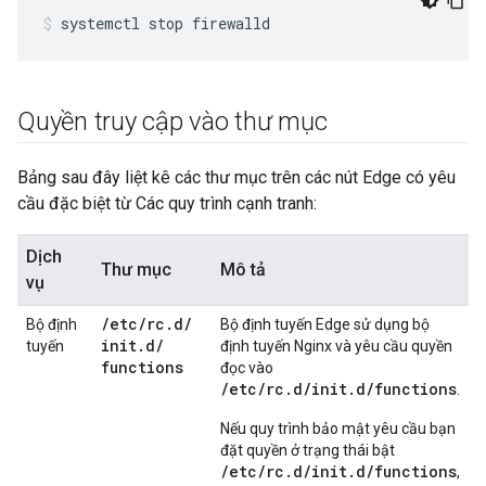
systemctl stop firewalld
Quyền truy cập vào thư mục
Bảng sau đây liệt kê các thư mục trên các nút Edge có yêu
cầu đặc biệt từ Các quy trình cạnh tranh:
Dịch
Thư mục
Mô tả
vụ
/
etc
/
rc
.
d
/
Bộ định
Bộ định tuyến Edge sử dụng bộ
init
.
d
/
tuyến
định tuyến Nginx và yêu cầu quyền
functions
đọc vào
/etc/rc.d/init.d/functions
.
Nếu quy trình bảo mật yêu cầu bạn
đặt quyền ở trạng thái bật
/etc/rc.d/init.d/functions
,