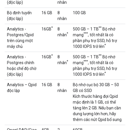
(độc lập)
nhân
Bộ định tuyến
16 GB
8
100 GB
(độc lập)
nhân
*
**
Analytics -
16GB
8
500 GB – 1 TB
Bộ nhớ
*
***
Postgres/Qpid
nhân
mạng
, tốt nhất là có
trên cùng một
phần phụ trợ SSD, hỗ trợ
*
máy chủ
1000 IOPS trở lên
*
**
Analytics -
16GB
8
500 GB – 1 TB
Bộ nhớ
*
***
Postgres chính
nhân
mạng
, tốt nhất là có
hoặc chế độ chờ
phần phụ trợ SSD, hỗ trợ
*
(độc lập)
1000 IOPS trở lên
Analytics – Qpid
16 GB
8
Bộ nhớ cục bộ 30 GB – 50
độc lập
nhân
GB có SSD
Kích thước hàng đợi Qpid
mặc định là 1 GB, có thể
tăng lên 2 GB. Nếu bạn cần
dung lượng lớn hơn, hãy
thêm các nút Qpid bổ sung.