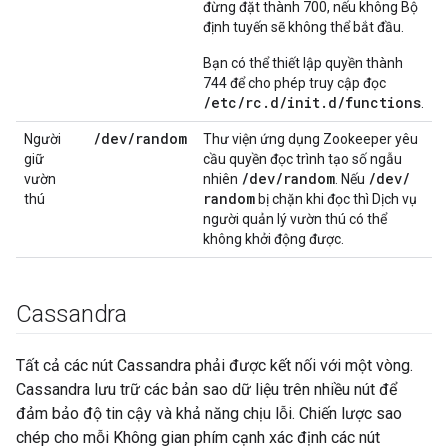
đừng đặt thành 700, nếu không Bộ
định tuyến sẽ không thể bắt đầu.
Bạn có thể thiết lập quyền thành
744 để cho phép truy cập đọc
/etc/rc.d/init.d/functions
.
/
dev
/
random
Người
Thư viện ứng dụng Zookeeper yêu
giữ
cầu quyền đọc trình tạo số ngẫu
/
dev
/
random
/
dev
/
vườn
nhiên
. Nếu
random
thú
bị chặn khi đọc thì Dịch vụ
người quản lý vườn thú có thể
không khởi động được.
Cassandra
Tất cả các nút Cassandra phải được kết nối với một vòng.
Cassandra lưu trữ các bản sao dữ liệu trên nhiều nút để
đảm bảo độ tin cậy và khả năng chịu lỗi. Chiến lược sao
chép cho mỗi Không gian phím cạnh xác định các nút