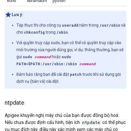
echo
librdmacm
python
Lưu ý:
Tệp thực thi cho công cụ
useradd
nằm trong
/usr/sbin
và
cho
chkconfig
trong
/sbin
.
Với quyền truy cập sudo, bạn có thể có quyền truy cập vào
môi trường của người dùng gọi, ví dụ: thông thường, bạn sẽ
gọi
sudo
command
hoặc
sudo
PATH=$PATH:/usr/sbin:/sbin
command
Đảm bảo rằng bạn đã cài đặt
patch
trước khi sử dụng gói
dịch vụ (bản vá) cài đặt.
ntpdate
Apigee khuyến nghị máy chủ của bạn được đồng bộ hoá.
Nếu chưa được định cấu hình, tiện ích
ntpdate
có thể phục
vụ mục đích này, điều này xác minh xem các máy chủ có