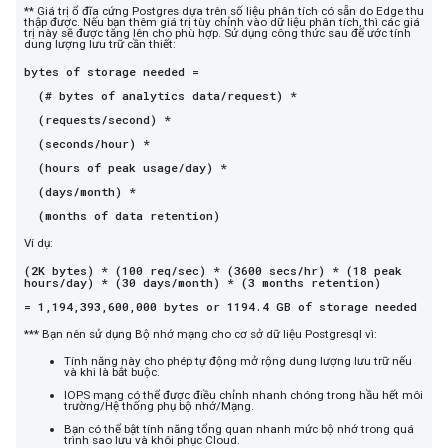
** Giá trị ổ đĩa cứng Postgres dựa trên số liệu phân tích có sẵn do Edge thu
thập được. Nếu bạn thêm giá trị tùy chỉnh vào dữ liệu phân tích, thì các giá
trị này sẽ được tăng lên cho phù hợp. Sử dụng công thức sau để ước tính
dung lượng lưu trữ cần thiết:
bytes of storage needed =
(# bytes of analytics data/request) *
(requests/second) *
(seconds/hour) *
(hours of peak usage/day) *
(days/month) *
(months of data retention)
Ví dụ:
(2K bytes) * (100 req/sec) * (3600 secs/hr) * (18 peak
hours/day) * (30 days/month) * (3 months retention)
= 1,194,393,600,000 bytes or 1194.4 GB of storage needed
*** Bạn nên sử dụng Bộ nhớ mạng cho cơ sở dữ liệu Postgresql vì:
Tính năng này cho phép tự động mở rộng dung lượng lưu trữ nếu
và khi là bắt buộc.
IOPS mạng có thể được điều chỉnh nhanh chóng trong hầu hết môi
trường/Hệ thống phụ bộ nhớ/Mạng.
Bạn có thể bật tính năng tổng quan nhanh mức bộ nhớ trong quá
trình sao lưu và khôi phục Cloud.