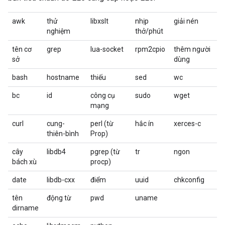
awk
thử
libxslt
nhịp
giải nén
nghiệm
thở/phút
tên cơ
grep
lua-socket
rpm2cpio
thêm người
sở
dùng
bash
hostname
thiếu
sed
wc
bc
id
công cụ
sudo
wget
mạng
curl
cung-
perl (từ
hắc ín
xerces-c
thiên-bình
Prop)
cây
libdb4
pgrep (từ
tr
ngon
bách xù
procp)
date
libdb-cxx
điểm
uuid
chkconfig
tên
động từ
pwd
uname
dirname