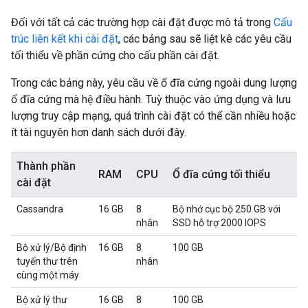
Đối với tất cả các trường hợp cài đặt được mô tả trong
Cấu
trúc liên kết khi cài đặt
, các bảng sau sẽ liệt kê các yêu cầu
tối thiểu về phần cứng cho cấu phần cài đặt.
Trong các bảng này, yêu cầu về ổ đĩa cứng ngoài dung lượng
ổ đĩa cứng mà hệ điều hành. Tuỳ thuộc vào ứng dụng và lưu
lượng truy cập mạng, quá trình cài đặt có thể cần nhiều hoặc
ít tài nguyên hơn danh sách dưới đây.
Thành phần
RAM
CPU
Ổ đĩa cứng tối thiểu
cài đặt
Cassandra
16 GB
8
Bộ nhớ cục bộ 250 GB với
nhân
SSD hỗ trợ 2000 IOPS
Bộ xử lý/Bộ định
16 GB
8
100 GB
tuyến thư trên
nhân
cùng một máy
Bộ xử lý thư
16 GB
8
100 GB