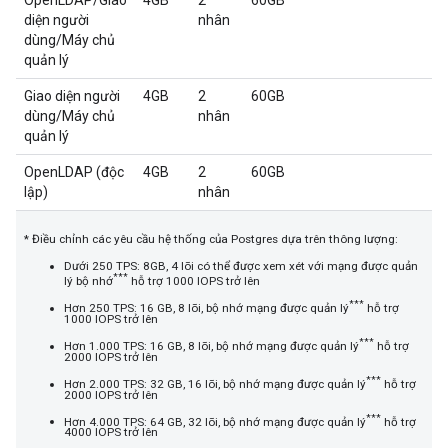
OpenLDAP/Giao
4GB
2
60GB
diện người
nhân
dùng/Máy chủ
quản lý
Giao diện người
4GB
2
60GB
dùng/Máy chủ
nhân
quản lý
OpenLDAP (độc
4GB
2
60GB
lập)
nhân
* Điều chỉnh các yêu cầu hệ thống của Postgres dựa trên thông lượng:
Dưới 250 TPS: 8GB, 4 lõi có thể được xem xét với mạng được quản
***
lý bộ nhớ
hỗ trợ 1000 IOPS trở lên
***
Hơn 250 TPS: 16 GB, 8 lõi, bộ nhớ mạng được quản lý
hỗ trợ
1000 IOPS trở lên
***
Hơn 1.000 TPS: 16 GB, 8 lõi, bộ nhớ mạng được quản lý
hỗ trợ
2000 IOPS trở lên
***
Hơn 2.000 TPS: 32 GB, 16 lõi, bộ nhớ mạng được quản lý
hỗ trợ
2000 IOPS trở lên
***
Hơn 4.000 TPS: 64 GB, 32 lõi, bộ nhớ mạng được quản lý
hỗ trợ
4000 IOPS trở lên