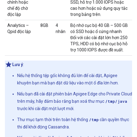
chính hoặc
SSD, hỗ trợ 1.000 IOPS hoặc
chế độ chờ
cao hơn hoặc sử dụng quy tắc
độc lập
trong bảng trên.
Analytics –
8GB
4
Bộ nhớ cục bộ 40 GB – 500 GB
Qpid độc lập
nhân
có SSD hoặc ổ cứng nhanh
Đối với các cài đặt lớn hơn 250
TPS, HDD có bộ nhớ cục bộ hỗ
trợ 1000 IOPS được đề xuất.
Lưu ý
:
Nếu hệ thống tệp gốc không đủ lớn để cài đặt, Apigee
khuyên bạn mà bạn đặt dữ liệu vào một ổ đĩa lớn hơn.
Nếu bạn đã cài đặt phiên bản Apigee Edge cho Private Cloud
trên máy, hãy đảm bảo rằng bạn xoá thư mục
/tmp/java
trước khi cài đặt một lượt mới.
Thư mục tạm thời trên toàn hệ thống
/tmp
cần quyền thực
thi để khởi động Cassandra.