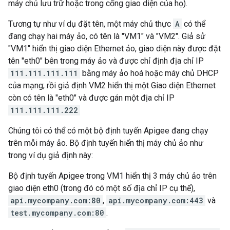
máy chủ lưu trữ hoặc trong cổng giao diện của họ).
Tương tự như ví dụ đặt tên, một máy chủ thực
A
có thể
đang chạy hai máy ảo, có tên là "VM1" và "VM2". Giả sử
"VM1" hiển thị giao diện Ethernet ảo, giao diện này được đặt
tên "eth0" bên trong máy ảo và được chỉ định địa chỉ IP
111.111.111.111
bằng máy ảo hoá hoặc máy chủ DHCP
của mạng; rồi giả định VM2 hiển thị một Giao diện Ethernet
còn có tên là "eth0" và được gán một địa chỉ IP
111.111.111.222
Chúng tôi có thể có một bộ định tuyến Apigee đang chạy
trên mỗi máy ảo. Bộ định tuyến hiển thị máy chủ ảo như
trong ví dụ giả định này:
Bộ định tuyến Apigee trong VM1 hiển thị 3 máy chủ ảo trên
giao diện eth0 (trong đó có một số địa chỉ IP cụ thể),
api.mycompany.com:80
,
api.mycompany.com:443
và
test.mycompany.com:80
.