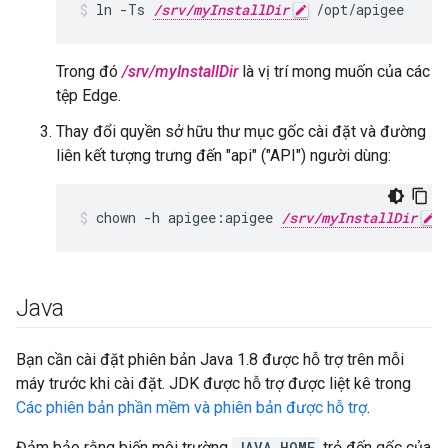
ln -Ts 
/srv/myInstallDir
 /opt/apigee
Trong đó
/srv/myInstallDir
là vị trí mong muốn của các
tệp Edge.
Thay đổi quyền sở hữu thư mục gốc cài đặt và đường
liên kết tượng trưng đến "api" ("API") người dùng:
chown -h apigee:apigee 
/srv/myInstallDir
 
Java
Bạn cần cài đặt phiên bản Java 1.8 được hỗ trợ trên mỗi
máy trước khi cài đặt. JDK được hỗ trợ được liệt kê trong
Các phiên bản phần mềm và phiên bản được hỗ trợ
.
Đảm bảo rằng biến môi trường
JAVA_HOME
trỏ đến gốc của