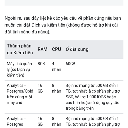
Ngoài ra, sau đây liệt kê các yêu cầu về phần cứng nếu bạn
muốn cài đặt Dịch vụ kiếm tiền (không được hỗ trợ khi cài
đặt tính năng đa năng):
Thành phần
RAM
CPU
Ổ đĩa cứng
có Kiếm tiền
Máy chủ quản
8GB
4
60GB
lý (có Dịch vụ
nhân
kiếm tiền)
Analytics -
16
8
Bộ nhớ mạng từ 500 GB đến 1
Postgres/Qpid
GB
nhân
TB, tốt nhất là có phần phụ trợ
trên cùng một
SSD, hỗ trợ 1.000 IOPS hoặc
máy chủ
cao hơn hoặc sử dụng quy tắc
trong bảng trên.
Analytics -
16
8
Bộ nhớ mạng từ 500 GB đến 1
Postgres
GB
nhân
TB, tốt nhất là có phần phụ trợ