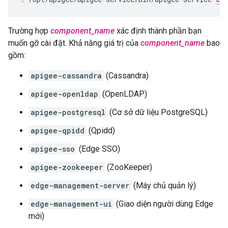
Trường hợp
component_name
xác định thành phần bạn
muốn gỡ cài đặt. Khả năng giá trị của
component_name
bao
gồm:
apigee-cassandra
(Cassandra)
apigee-openldap
(OpenLDAP)
apigee-postgresql
(Cơ sở dữ liệu PostgreSQL)
apigee-qpidd
(Qpidd)
apigee-sso
(Edge SSO)
apigee-zookeeper
(ZooKeeper)
edge-management-server
(Máy chủ quản lý)
edge-management-ui
(Giao diện người dùng Edge
mới)