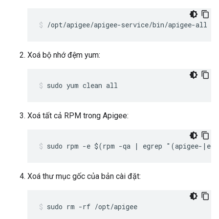
/opt/apigee/apigee-service/bin/apigee-all st
Xoá bộ nhớ đệm yum:
sudo yum clean all
Xoá tất cả RPM trong Apigee:
sudo rpm -e $(rpm -qa | egrep "(apigee-|ed
Xoá thư mục gốc của bản cài đặt:
sudo rm -rf /opt/apigee