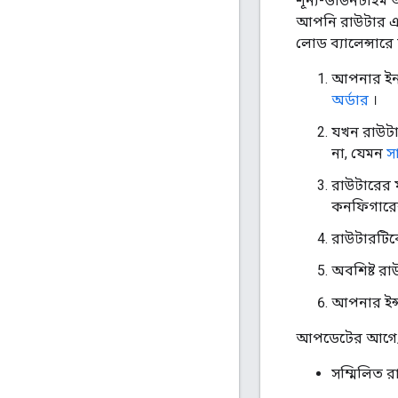
শূন্য-ডাউনটাইম 
আপনি রাউটার এ
লোড ব্যালেন্সারে 
আপনার ইনস
অর্ডার
।
যখন রাউটা
না, যেমন
স
রাউটারের 
কনফিগারেশ
রাউটারটিক
অবশিষ্ট রা
আপনার ইন্
আপডেটের আগে/পর
সম্মিলিত র