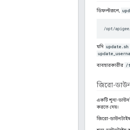
ডিফল্টরূপে,
upd
/
opt
/
apigee
যদি
update.sh
update_usern
ব্যবহারকারীর
/
জিরো-ডাউ
একটি শূন্য-ডা
করতে দেয়।
জিরো-ডাউনটাইম 