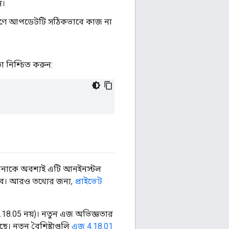
ন।
্করণে আপডেটটি সঠিকভাবে কাজ না
 নিশ্চিত করুন:
পনাকে অবশ্যই এটি আনইনস্টল
ে। আরও তথ্যের জন্য,
প্রাইভেট
.18.05 নয়)। নতুন এজ অভিজ্ঞতার
 নতুন বৈশিষ্ট্যগুলি
এজ 4.18.01