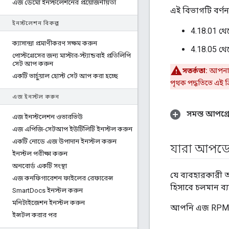
এজ ডেমো ইনস্টলেশনের প্রয়োজনীয়তা
এই বিভাগটি বর্ণ
ইনস্টলেশন বিকল্প
4.18.01 থেক
ক্যাসান্দ্রা প্রমাণীকরণ সক্ষম করুন
4.18.05 থেক
পোস্টগ্রেসের জন্য মাস্টার-স্ট্যান্ডবাই প্রতিলিপি
সেট আপ করুন
সতর্কতা:
আপনার 
একটি ভার্চুয়াল হোস্ট সেট আপ করা হচ্ছে
পৃথক পদ্ধতিতে এই ক্
এজ ইনস্টল করুন
সমস্ত আপগ্র
এজ ইনস্টলেশন ওভারভিউ
এজ এপিজি-সেটআপ ইউটিলিটি ইনস্টল করুন
একটি নোডে এজ উপাদান ইনস্টল করুন
যারা আপডে
ইনস্টল পরীক্ষা করুন
অনবোর্ড একটি সংস্থা
যে ব্যবহারকারী 
এজ কনফিগারেশন ফাইলের রেফারেন্স
হিসাবে চলমান ব
Smart
Docs ইনস্টল করুন
মনিটাইজেশন ইনস্টল করুন
আপনি এজ RPMগুল
ইন্সটল করার পর