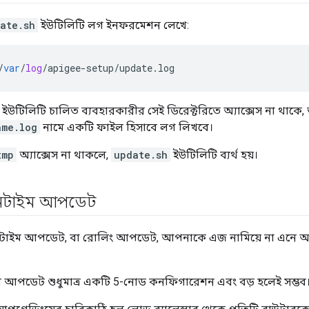
ate.sh
ইউটিলিটি লগ ইনফরমেশন লেখে:
/
var
/
log
/
apigee
-
setup
/
update
.
log
ইউটিলিটি চালিত ব্যবহারকারীর সেই ডিরেক্টরিতে অ্যাক্সেস না থাকে
ame.log
নামে একটি ফাইল হিসাবে লগ লিখবে।
tmp
অ্যাক্সেস না থাকলে,
update.sh
ইউটিলিটি ব্যর্থ হয়।
নটাইম আপডেট
উনটাইম আপডেট, বা রোলিং আপডেট, আপনাকে এজ নামিয়ে না এন
আপডেট শুধুমাত্র একটি 5-নোড কনফিগারেশন এবং বড় হলেই সম্ভব