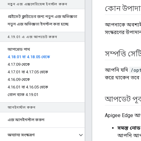
নতুন এজ এক্সপেরিয়েন্স ইনস্টল করুন
কোন উপাদ
প্রাইভেট ক্লাউডের জন্য নতুন এজ অভিজ্ঞতা
নতুন এজ অভিজ্ঞতা ইনস্টল করা হচ্ছে
আপনাকে অবশ্যই
সংস্করণের উপাদান
4
.
19
.
01 এ এজ আপডেট করুন
আপগ্রেড পাথ
সম্পত্তি সেটি
4
.
18
.
01 বা 4
.
18
.
05 থেকে
4
.
17
.
09 থেকে
আপনি যদি
/op
4
.
17
.
01 বা 4
.
17
.
05 থেকে
করে থাকেন তবে 
4
.
16
.
09 থেকে
4
.
16
.
01 বা 4
.
16
.
05 থেকে
রোল ব্যাক 4
.
19
.
01
আপডেট পূর্ব
আনইনস্টল করুন
Apigee Edge আপগ্
এজ আনইনস্টল করুন
সমস্ত নোড
অন্যান্য সংস্করণ
আপনি আপডে