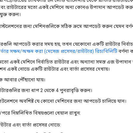
আপগ্রেডিংয়ের চাবিকাঠি হল লোড ব্যালেন্সার থেকে প্রতিটি রাউটার
বং রাউটারের মতো একই মেশিনে অন্য কোনও উপাদান আপডেট করু
যুক্ত করুন।
্টলেশনের জন্য মেশিনগুলিকে সঠিক ক্রমে আপডেট করুন যেমন বর্ণন
রগুলি আপডেট করার সময় হয়, তখন যেকোনো একটি রাউটার নির্বাচ
ার্ভার সক্ষম/অক্ষম করা (মেসেজ প্রসেসর/রাউটার) রিচ্যবিলিটি
বর্ণনা 
মতো একই মেশিনে নির্বাচিত রাউটার এবং অন্যান্য সমস্ত এজ উপাদ
ন একই নোডে একটি রাউটার এবং বার্তা প্রসেসর দেখায়।
ে আবার পৌঁছানো যায়।
উটারগুলির জন্য ধাপ 2 থেকে 4 পুনরাবৃত্তি করুন।
সটলেশনে অবশিষ্ট যে কোনো মেশিনের জন্য আপডেট চালিয়ে যান।
ে নিম্নলিখিত বিষয়গুলো খেয়াল রাখুন:
াউটার এবং বার্তা প্রসেসর নোডে: