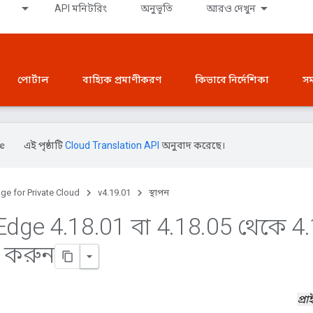
API মনিটরিং
অনুভূতি
আরও দেখুন
পোর্টাল
বাহ্যিক প্রমাণীকরণ
কিভাবে নির্দেশিকা
সম
এই পৃষ্ঠাটি
Cloud Translation API
অনুবাদ করেছে।
ge for Private Cloud
v4.19.01
স্থাপন
Edge 4
.
18
.
01 বা 4
.
18
.
05 থেকে 4
.
 করুন
প্র