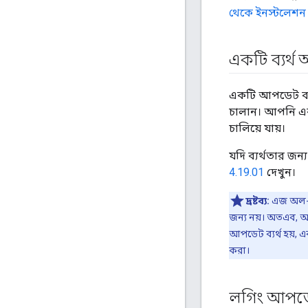
থেকে ইনস্টলেশন
একটি ব্যর্
একটি আপডেট ব্যর
চালান। আপনি এক
চালিয়ে যায়।
যদি ব্যর্থতার জ
4.19.01
দেখুন।
দ্রষ্টব্য:
এজ অল-ইন
জন্য নয়। অতএব, 
আপডেট ব্যর্থ হয়, 
করা।
লগিং আপডে