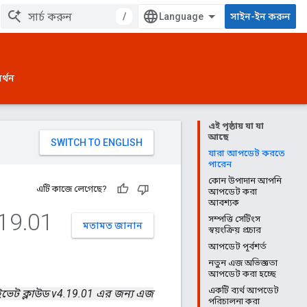
/
সাইন-ইন করুন
র্থন
এই পৃষ্ঠায় যা যা
আছে
যারা আপডেট করতে
পারেন
কোন উপাদান আপনি
এটি কাজে লেগেছে?
আপডেট করা
আবশ্যক
19
.
01
সম্পত্তি সেটিংস
মতামত জানান
স্বয়ংক্রিয় প্রচার
আপডেট পূর্বশর্ত
নতুন এজ অভিজ্ঞতা
আপডেট করা হচ্ছে
একটি ব্যর্থ আপডেট
াইভেট ক্লাউড v4.19.01 এর জন্য এজ
পরিচালনা করা