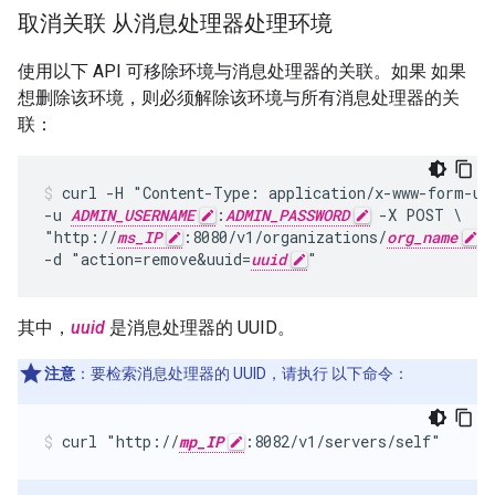
取消关联 从消息处理器处理环境
使用以下 API 可移除环境与消息处理器的关联。如果 如果
想删除该环境，则必须解除该环境与所有消息处理器的关
联：
curl -H "Content-Type: application/x-www-form-url
-u 
ADMIN_USERNAME
:
ADMIN_PASSWORD
 -X POST \

"http://
ms_IP
:8080/v1/organizations/
org_name
/
-d "action=remove&uuid=
uuid
"
其中，
uuid
是消息处理器的 UUID。
注意
：要检索消息处理器的 UUID，请执行 以下命令：
curl "http://
mp_IP
:8082/v1/servers/self"