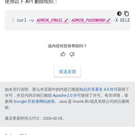
使用以下 API 删除组织：
curl -u 
ADMIN_EMAIL
:
ADMIN_PASSWORD
 -X DELET
该内容对您有帮助吗？
发送反馈
如未另行说明，那么本页面中的内容已根据
知识共享署名 4.0 许可
获得了
许可，并且代码示例已根据
Apache 2.0 许可
获得了许可。有关详情，请
参阅
Google 开发者网站政策
。Java 是 Oracle 和/或其关联公司的注册商
标。
最后更新时间 (UTC)：2026-02-03。