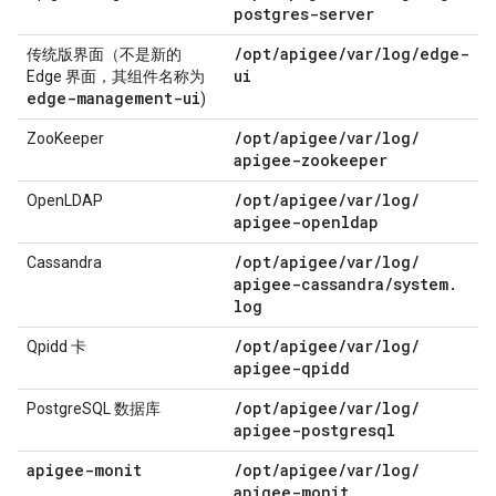
postgres-server
/
opt
/
apigee
/
var
/
log
/
edge-
传统版界面（不是新的
ui
Edge 界面，其组件名称为
edge-management-ui
)
/
opt
/
apigee
/
var
/
log
/
ZooKeeper
apigee-zookeeper
/
opt
/
apigee
/
var
/
log
/
OpenLDAP
apigee-openldap
/
opt
/
apigee
/
var
/
log
/
Cassandra
apigee-cassandra
/
system
.
log
/
opt
/
apigee
/
var
/
log
/
Qpidd 卡
apigee-qpidd
/
opt
/
apigee
/
var
/
log
/
PostgreSQL 数据库
apigee-postgresql
apigee-monit
/
opt
/
apigee
/
var
/
log
/
apigee-monit