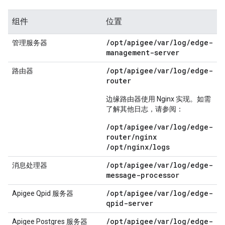
组件
位置
/
opt
/
apigee
/
var
/
log
/
edge-
管理服务器
management-server
/
opt
/
apigee
/
var
/
log
/
edge-
路由器
router
边缘路由器使用 Nginx 实现。如需
了解其他日志，请参阅：
/opt/apigee/var/log/edge-
router/nginx
/opt/nginx/logs
/
opt
/
apigee
/
var
/
log
/
edge-
消息处理器
message-processor
/
opt
/
apigee
/
var
/
log
/
edge-
Apigee Qpid 服务器
qpid-server
/
opt
/
apigee
/
var
/
log
/
edge-
Apigee Postgres 服务器