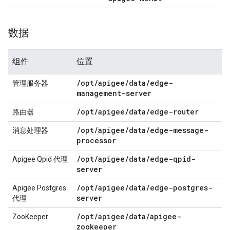
数据
组件
位置
/
opt
/
apigee
/
data
/
edge-
管理服务器
management-server
/
opt
/
apigee
/
data
/
edge-router
路由器
/
opt
/
apigee
/
data
/
edge-message-
消息处理器
processor
/
opt
/
apigee
/
data
/
edge-qpid-
Apigee Qpid 代理
server
/
opt
/
apigee
/
data
/
edge-postgres-
Apigee Postgres
server
代理
/
opt
/
apigee
/
data
/
apigee-
ZooKeeper
zookeeper