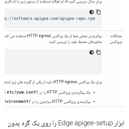
برای مثال، بررسی کنید که آیا هنگام استفاده از دستور زیر با نام کاربری و رمز عبور Apigee خود با خطا مواجه
tps://software.apigee.com/apigee-repo.rpm
مشکلات
پیکربندی محلی شما از یک پراکسی HTTP egress استفاده می کند و شما همان پیکربندی را به مدیر بسته
پروکسی
متغیرهای محیط خود را بررسی کنید:
برای یک پراکسی HTTP egress، باید از یکی از گزینه های زیر استفاده کنید:
/etc/yum.conf
یک پیکربندی پروکسی HTTP را در
اضافه
/etc/environment
پیکربندی پروکسی HTTP سراسری را در
ابزار Edge apigee-setup را روی یک گره بدون