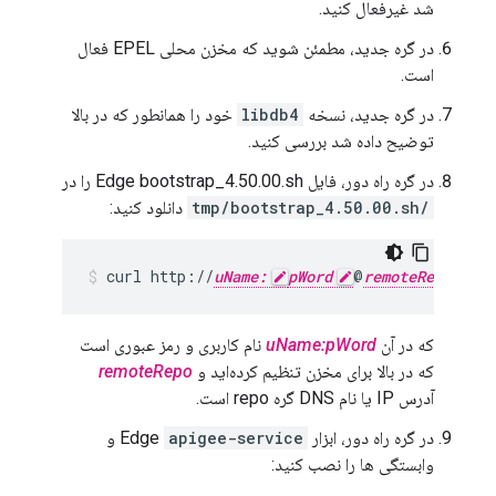
شد غیرفعال کنید.
در گره جدید، مطمئن شوید که مخزن محلی EPEL فعال
است.
در گره جدید، نسخه
libdb4
خود را همانطور که در بالا
توضیح داده شد بررسی کنید.
در گره راه دور، فایل Edge bootstrap_4.50.00.sh را در
/tmp/bootstrap_4.50.00.sh
دانلود کنید:
curl http://
uName:
pWord
@
remoteRepo
:3
که در آن
uName:pWord
نام کاربری و رمز عبوری است
که در بالا برای مخزن تنظیم کرده‌اید و
remoteRepo
آدرس IP یا نام DNS گره repo است.
در گره راه دور، ابزار Edge
apigee-service
و
وابستگی ها را نصب کنید: