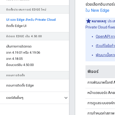
ช่วยเลือกอินเทอร์
ติดตั้งประสบการณ์ EDGE ใหม่
ใน New Edge
UI ของ Edge สําหรับ Private Cloud
หมายเหตุ:
ประสบ
ติดตั้ง Edge UI
Private Cloud ที่เผ
OpenAPI การ
อัปเดต EDGE เป็น 4
.
50
.
00
ตัวแก้ไขข้อ
เส้นทางการอัปเกรด
จาก 4
.
19
.
01 หรือ 4
.
19
.
06
พัฒนาเนื้อหา
จาก 4
.
18
.
05
ย้อนเวอร์ชัน 4
.
50
.
00
ฟีเจอร์
ถอนการติดตั้ง
การพัฒนาพร็อกซี 
ถอนการติดตั้ง Edge
หน้าแดชบอร์ด Anal
เวอร์ชันอื่นๆ
การดูแลระบบองค์ก
การกำหนดค่าสภาพ