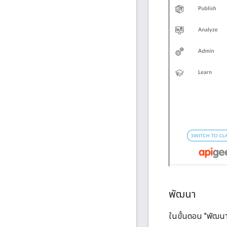
พัฒนา
ในขั้นตอน "พัฒนา