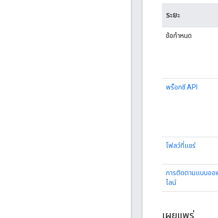
ระยะ
ข้อกำหนด
พร็อกซี API
โฟลว์ที่แชร์
การติดตามแบบออ
ไลน์
เผยแพร่