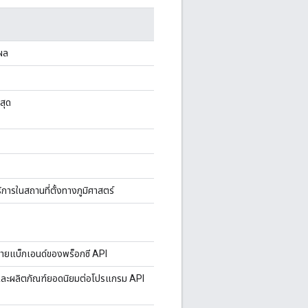
ผล
สุด
รในสถานที่ตั้งทางภูมิศาสตร์
ายแบ็กเอนด์ของพร็อกซี API
์ และผลิตภัณฑ์ยอดนิยมต่อโปรแกรม API