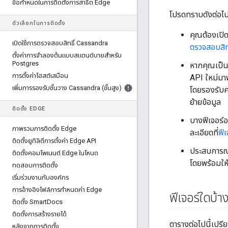
ข้อกําหนดในการติดตั้งการสาธิต Edge
โปรดทราบดังต่อไปน
ตัวเลือกในการติดตั้ง
คุณต้องเปิด
เปิดใช้การตรวจสอบสิทธิ์ Cassandra
ตรวจสอบสิท
ตั้งค่าการจําลองต้นแบบสแตนด์บายสําหรับ
Postgres
หากคุณเป็น
การตั้งค่าโฮสต์เสมือน
API ใหม่มา
เพิ่มการรองรับชั้นวาง Cassandra (ขั้นสูง)
โดยรองรับคว
ย้ายข้อมูล
ติดตั้ง EDGE
บางฟีเจอร์
ภาพรวมการติดตั้ง Edge
ละเอียดที่
ฟีเ
ติดตั้งยูทิลิตีการตั้งค่า Edge API
ประสบการณ์
ติดตั้งคอมโพเนนต์ Edge ในโหนด
โดยพร้อมให้
ทดสอบการติดตั้ง
เริ่มร่วมงานกับองค์กร
การอ้างอิงไฟล์การกําหนดค่า Edge
ฟีเจอร์ใดบ้าง
ติดตั้ง Smart
Docs
ติดตั้งการสร้างรายได้
ตารางต่อไปนี้เปร
หลังจากการติดตั้ง