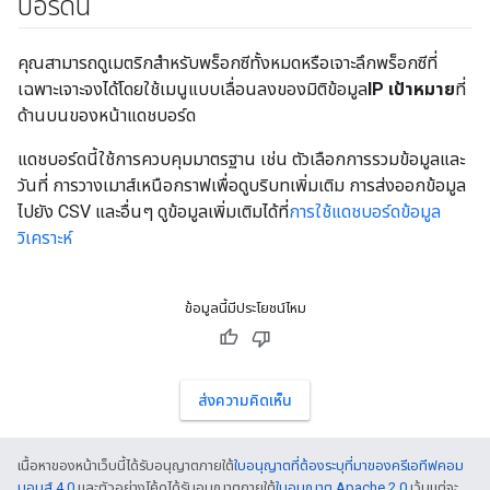
บอร์ดนี้
คุณสามารถดูเมตริกสําหรับพร็อกซีทั้งหมดหรือเจาะลึกพร็อกซีที่
เฉพาะเจาะจงได้โดยใช้เมนูแบบเลื่อนลงของมิติข้อมูล
IP เป้าหมาย
ที่
ด้านบนของหน้าแดชบอร์ด
แดชบอร์ดนี้ใช้การควบคุมมาตรฐาน เช่น ตัวเลือกการรวมข้อมูลและ
วันที่ การวางเมาส์เหนือกราฟเพื่อดูบริบทเพิ่มเติม การส่งออกข้อมูล
ไปยัง CSV และอื่นๆ ดูข้อมูลเพิ่มเติมได้ที่
การใช้แดชบอร์ดข้อมูล
วิเคราะห์
ข้อมูลนี้มีประโยชน์ไหม
ส่งความคิดเห็น
เนื้อหาของหน้าเว็บนี้ได้รับอนุญาตภายใต้
ใบอนุญาตที่ต้องระบุที่มาของครีเอทีฟคอม
มอนส์ 4.0
และตัวอย่างโค้ดได้รับอนุญาตภายใต้
ใบอนุญาต Apache 2.0
เว้นแต่จะ