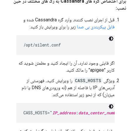
برای اختصاص گره های Cassandra به رک های مختلف در حین
نصب:
قبل از اجرای نصب کننده، وارد گره Cassandra شده و
فایل پیکربندی بی صدا
زیر را برای ویرایش باز کنید:
/opt/silent.conf
اگر فایلی وجود ندارد، آن را ایجاد کنید و مطمئن شوید که
کاربر "apigee" را مالک کنید.
ویژگی
CASS_HOSTS
را ویرایش کنید، فهرستی از
آدرس‌های IP با فاصله از هم (نه ورودی‌های DNS یا نام
میزبان) که از نحو زیر استفاده می‌کند:
CASS_HOSTS="
IP_address
:
data_center_number
,
rac
مقدار پیش فرض یک حلقه کاساندرا با سه گره است که هر