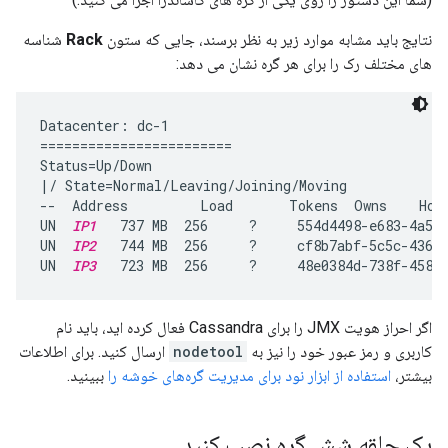
نتایج باید مشابه موارد زیر به نظر برسند، جایی که ستون
Rack
شناسه
های مختلف رک را برای هر گره نشان می دهد:
Datacenter: dc-1

========================

Status=Up/Down

|/ State=Normal/Leaving/Joining/Moving

--  Address         Load       Tokens  Owns    Host
UN  
IP1
   737 MB  256     ?     554d4498-e683-4a53-
UN  
IP2
   744 MB  256     ?     cf8b7abf-5c5c-4361-
UN  
IP3
   723 MB  256     ?     48e0384d-738f-4589
اگر احراز هویت JMX را برای Cassandra فعال کرده اید، باید نام
کاربری و رمز عبور خود را نیز به
nodetool
ارسال کنید. برای اطلاعات
بیشتر،
استفاده از ابزار نود برای مدیریت گره‌های خوشه را
ببینید.
یک حلقه شش گره نصب کنید