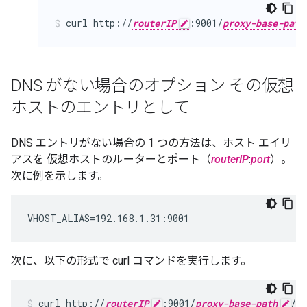
curl http://
routerIP
:9001/
proxy-base-path
DNS がない場合のオプション その仮想
ホストのエントリとして
DNS エントリがない場合の 1 つの方法は、ホスト エイリ
アスを 仮想ホストのルーターとポート（
routerIP
:
port
）。
次に例を示します。
VHOST_ALIAS=192.168.1.31:9001
次に、以下の形式で curl コマンドを実行します。
curl http://
routerIP
:9001/
proxy-base-path
/
re