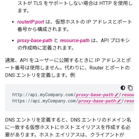
ストが TLS をサポートしない場合は HTTP を使用し
ます。
routerIP
:
port
は、仮想ホストの IP アドレスとポート
番号から構成されます。
proxy-base-path
と
resource-path
は、API プロキシ
の作成時に定義されます。
通常、API をユーザーに公開するときに IP アドレスとポ
ート番号は使用しません。代わりに、Router とポートの
DNS エントリを定義します。例:
http://api.myCompany.com/
proxy-base-path
/
resourc
https://api.myCompany.com/
proxy-base-path
/
resour
DNS エントリを定義すると、DNS エントリのドメイン名
に一致する仮想ホストにホスト エイリアスを作成する必
要があります。
ホスト エイリアスは、クライアントが