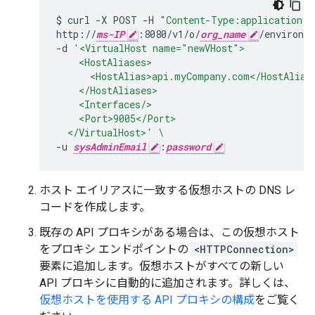
$
curl
-X
POST
-H
"Content-Type:application/x
http://
ms-IP
:8080/v1/o/
org_name
/environm
-d
'<VirtualHost name="newVHost">
    <HostAliases>
      <HostAlias>api.myCompany.com</HostAlias
    </HostAliases>
    <Interfaces/>
    <Port>9005</Port>
  </VirtualHost>'
\
-u
sysAdminEmail
:
password
ホスト エイリアスに一致する仮想ホストの DNS レ
コードを作成します。
既存の API プロキシがある場合は、この仮想ホスト
をプロキシ エンドポイントの
<HTTPConnection>
要素に追加します。仮想ホストがすべての新しい
API プロキシに自動的に追加されます。詳しくは、
仮想ホストを使用する API プロキシの構成
をご覧く