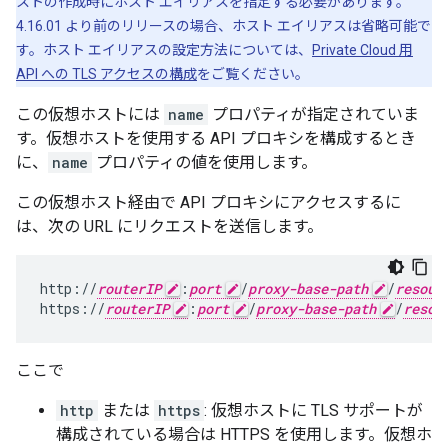
ストの作成時にホスト エイリアスを指定する必要があります。
4.16.01 より前のリリースの場合、ホスト エイリアスは省略可能で
す。ホスト エイリアスの設定方法については、
Private Cloud 用
API への TLS アクセスの構成
をご覧ください。
この仮想ホストには
name
プロパティが指定されていま
す。仮想ホストを使用する API プロキシを構成するとき
に、
name
プロパティの値を使用します。
この仮想ホスト経由で API プロキシにアクセスするに
は、次の URL にリクエストを送信します。
http://
routerIP
:
port
/
proxy-base-path
/
resour
https://
routerIP
:
port
/
proxy-base-path
/
resou
ここで
http
または
https
: 仮想ホストに TLS サポートが
構成されている場合は HTTPS を使用します。仮想ホ