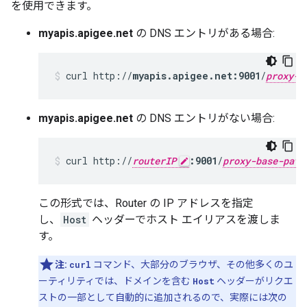
を使用できます。
myapis.apigee.net
の DNS エントリがある場合:
curl http://
myapis.apigee.net:9001
/
proxy-b
myapis.apigee.net
の DNS エントリがない場合:
curl http://
routerIP
:9001
/
proxy-base-path
この形式では、Router の IP アドレスを指定
し、
Host
ヘッダーでホスト エイリアスを渡しま
す。
注:
curl
コマンド、大部分のブラウザ、その他多くのユ
ーティリティでは、ドメインを含む
Host
ヘッダーがリクエ
ストの一部として自動的に追加されるので、実際には次の