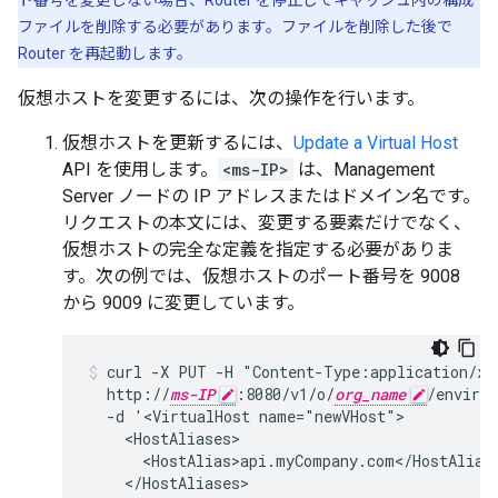
ト番号を変更しない場合、Router を停止してキャッシュ内の構成
ファイルを削除する必要があります。ファイルを削除した後で
Router を再起動します。
仮想ホストを変更するには、次の操作を行います。
仮想ホストを更新するには、
Update a Virtual Host
API を使用します。
<ms-IP>
は、Management
Server ノードの IP アドレスまたはドメイン名です。
リクエストの本文には、変更する要素だけでなく、
仮想ホストの完全な定義を指定する必要がありま
す。次の例では、仮想ホストのポート番号を 9008
から 9009 に変更しています。
curl -X PUT -H "Content-Type:application/xml
  http://
ms-IP
:8080/v1/o/
org_name
/enviro
  -d '<VirtualHost name="newVHost">

    <HostAliases>

      <HostAlias>api.myCompany.com</HostAlias>
    </HostAliases>
