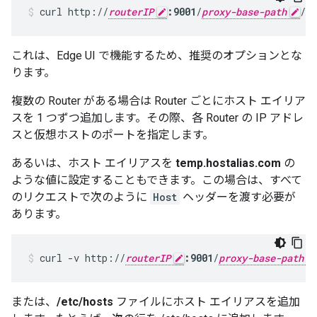
curl http://
routerIP
:9001
/
proxy-base-path
/
re
これは、Edge UI で機能するため、推奨のオプションとな
ります。
複数の Router がある場合は Router ごとにホスト エイリア
スを 1 つずつ追加します。その際、各 Router の IP アドレ
スと仮想ホストのポートを指定します。
あるいは、ホスト エイリアスを
temp.hostalias.com
の
ような値に設定することもできます。この場合は、すべて
のリクエストで次のように
Host
ヘッダーを渡す必要が
あります。
curl -v http://
routerIP
:9001
/
proxy-base-path
または、
/etc/hosts
ファイルにホスト エイリアスを追加