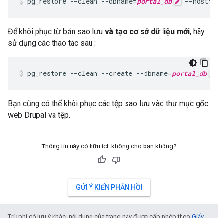
pg_restore --clean --dbname=
portal_db
 --host=l
Để khôi phục từ bản sao lưu
và tạo cơ sở dữ liệu mới
, hãy
sử dụng các thao tác sau :
pg_restore --clean --create --dbname=
portal_db
Bạn cũng có thể khôi phục các tệp sao lưu vào thư mục gốc
web Drupal và tệp.
Thông tin này có hữu ích không cho bạn không?
GỬI Ý KIẾN PHẢN HỒI
Trừ phi có lưu ý khác, nội dung của trang này được cấp phép theo
Giấy