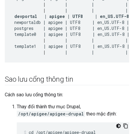
|
        |          |             |   
|
        |          |             |   
devportal   | apigee | UTF8     | en_US.UTF-8 
 newportaldb | apigee | UTF8     | en_US.UTF-8 | e
 postgres    | apigee | UTF8     | en_US.UTF-8 | e
 template0   | apigee | UTF8     | en_US.UTF-8 | e
|
        |          |             |   
 template1   | apigee | UTF8     | en_US.UTF-8 | e
|
        |          |             |  
Sao lưu cổng thông tin
Cách sao lưu cổng thông tin:
Thay đổi thành thư mục Drupal,
/opt/apigee/apigee-drupal
theo mặc định:
cd /opt/apigee/apigee-drupal