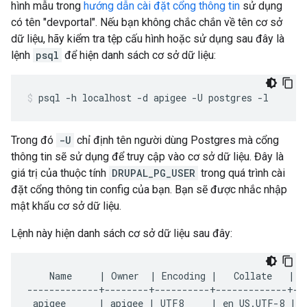
hình mẫu trong
hướng dẫn cài đặt cổng thông tin
sử dụng
có tên "devportal". Nếu bạn không chắc chắn về tên cơ sở
dữ liệu, hãy kiểm tra tệp cấu hình hoặc sử dụng sau đây là
lệnh
psql
để hiện danh sách cơ sở dữ liệu:
psql -h localhost -d apigee -U postgres -l
Trong đó
-U
chỉ định tên người dùng Postgres mà cổng
thông tin sẽ sử dụng để truy cập vào cơ sở dữ liệu. Đây là
giá trị của thuộc tính
DRUPAL_PG_USER
trong quá trình cài
đặt cổng thông tin config của bạn. Bạn sẽ được nhắc nhập
mật khẩu cơ sở dữ liệu.
Lệnh này hiện danh sách cơ sở dữ liệu sau đây:
    Name     | Owner  | Encoding |   Collate   |   
-------------+--------+----------+-------------+---
 apigee      | apigee | UTF8     | en_US.UTF-8 | e