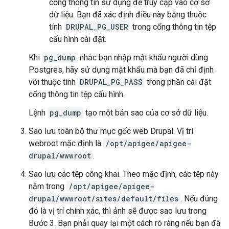
cổng thông tin sử dụng để truy cập vào cơ sở
dữ liệu. Bạn đã xác định điều này bằng thuộc
tính
DRUPAL_PG_USER
trong cổng thông tin tệp
cấu hình cài đặt.
Khi
pg_dump
nhắc bạn nhập mật khẩu người dùng
Postgres, hãy sử dụng mật khẩu mà bạn đã chỉ định
với thuộc tính
DRUPAL_PG_PASS
trong phần cài đặt
cổng thông tin tệp cấu hình.
Lệnh
pg_dump
tạo một bản sao của cơ sở dữ liệu.
Sao lưu toàn bộ thư mục gốc web Drupal. Vị trí
webroot mặc định là
/opt/apigee/apigee-
drupal/wwwroot
.
Sao lưu các tệp công khai. Theo mặc định, các tệp này
nằm trong
/opt/apigee/apigee-
drupal/wwwroot/sites/default/files
. Nếu đúng
đó là vị trí chính xác, thì ảnh sẽ được sao lưu trong
Bước 3. Bạn phải quay lại một cách rõ ràng nếu bạn đã