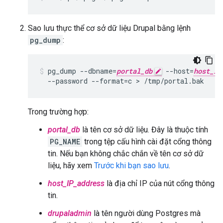
Sao lưu thực thể cơ sở dữ liệu Drupal bằng lệnh
pg_dump
:
pg_dump --dbname=
portal_db
 --host=
host_IP
  --password --format=c > /tmp/portal.bak
Trong trường hợp:
portal_db
là tên cơ sở dữ liệu. Đây là thuộc tính
PG_NAME
trong tệp cấu hình cài đặt cổng thông
tin. Nếu bạn không chắc chắn về tên cơ sở dữ
liệu, hãy xem
Trước khi bạn sao lưu
.
host_IP_address
là địa chỉ IP của nút cổng thông
tin.
drupaladmin
là tên người dùng Postgres mà