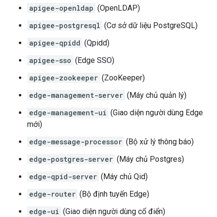
apigee-openldap
(OpenLDAP)
apigee-postgresql
(Cơ sở dữ liệu PostgreSQL)
apigee-qpidd
(Qpidd)
apigee-sso
(Edge SSO)
apigee-zookeeper
(ZooKeeper)
edge-management-server
(Máy chủ quản lý)
edge-management-ui
(Giao diện người dùng Edge
mới)
edge-message-processor
(Bộ xử lý thông báo)
edge-postgres-server
(Máy chủ Postgres)
edge-qpid-server
(Máy chủ Qid)
edge-router
(Bộ định tuyến Edge)
edge-ui
(Giao diện người dùng cổ điển)