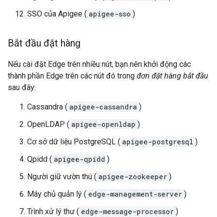
SSO của Apigee (
apigee-sso
)
Bắt đầu đặt hàng
Nếu cài đặt Edge trên nhiều nút, bạn nên khởi động các
thành phần Edge trên các nút đó trong
đơn đặt hàng bắt đầu
sau đây:
Cassandra (
apigee-cassandra
)
OpenLDAP (
apigee-openldap
)
Cơ sở dữ liệu PostgreSQL (
apigee-postgresql
)
Qpidd (
apigee-qpidd
)
Người giữ vườn thú (
apigee-zookeeper
)
Máy chủ quản lý (
edge-management-server
)
Trình xử lý thư (
edge-message-processor
)