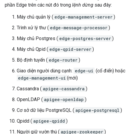
phần Edge trên các nút đó trong
lệnh dừng
sau đây:
Máy chủ quản lý (
edge-management-server
)
Trình xử lý thư (
edge-message-processor
)
Máy chủ Postgres (
edge-postgres-server
)
Máy chủ Qpid (
edge-qpid-server
)
Bộ định tuyến (
edge-router
)
Giao diện người dùng cạnh:
edge-ui
(cổ điển) hoặc
edge-management-ui
(mới)
Cassandra (
apigee-cassandra
)
OpenLDAP (
apigee-openldap
)
Cơ sở dữ liệu PostgreSQL (
apigee-postgresql
)
Qpidd (
apigee-qpidd
)
Người giữ vườn thú (
apigee-zookeeper
)