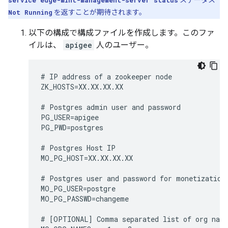
service edge-mint-management-server status
ステータス
Not Running
を返すことが期待されます。
以下の構成で構成ファイルを作成します。このファ
イルは、
apigee
人のユーザー。
# IP address of a zookeeper node

ZK_HOSTS=XX.XX.XX.XX

# Postgres admin user and password

PG_USER=apigee

PG_PWD=postgres

# Postgres Host IP

MO_PG_HOST=XX.XX.XX.XX

# Postgres user and password for monetization

MO_PG_USER=postgre

MO_PG_PASSWD=changeme

# [OPTIONAL] Comma separated list of org name