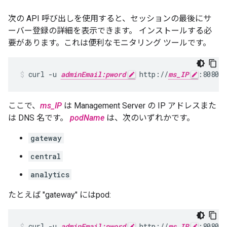
次の API 呼び出しを使用すると、セッションの最後にサ
ーバー登録の詳細を表示できます。 インストールする必
要があります。これは便利なモニタリング ツールです。
curl -u 
adminEmail:pword
 http://
ms_IP
:8080/v
ここで、
ms_IP
は Management Server の IP アドレスまた
は DNS 名です。
podName
は、次のいずれかです。
gateway
central
analytics
たとえば "gateway" にはpod:
curl -u 
adminEmail:pword
 http://
ms_IP
:8080/v