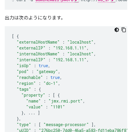
出力は次のようになります。
[
{
"externalHostName"
:
"localhost"
,
"externalIP"
:
"192.168.1.11"
,
"internalHostName"
:
"localhost"
,
"internalIP"
:
"192.168.1.11"
,
"isUp"
:
true
,
"pod"
:
"gateway"
,
"reachable"
:
true
,
"region"
:
"dc-1"
,
"tags"
:
{
"property"
:
[
{
"name"
:
"jmx.rmi.port"
,
"value"
:
"1101"
},
...
]
},
"type"
:
[
"message-processor"
],
"uUID"
:
"276bc250-7dd0-46a5-a583-fd11eba786f8"