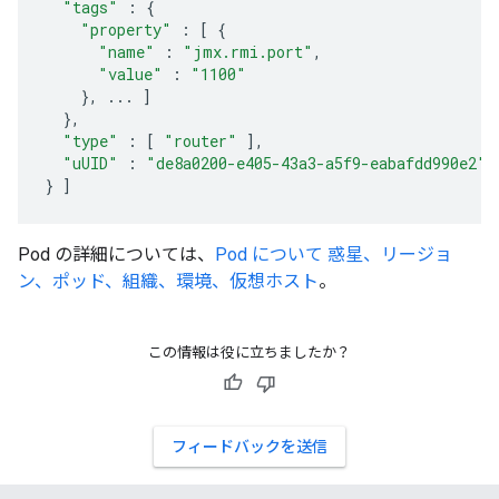
"tags"
:
{
"property"
:
[
{
"name"
:
"jmx.rmi.port"
,
"value"
:
"1100"
},
...
]
},
"type"
:
[
"router"
],
"uUID"
:
"de8a0200-e405-43a3-a5f9-eabafdd990e2"
}
]
Pod の詳細については、
Pod について 惑星、リージョ
ン、ポッド、組織、環境、仮想ホスト
。
この情報は役に立ちましたか？
フィードバックを送信