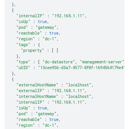
},
{
"internalIP"
:
"192.168.1.11"
,
"isUp"
:
true
,
"pod"
:
"gateway"
,
"reachable"
:
true
,
"region"
:
"dc-1"
,
"tags"
:
{
"property"
:
[
]
},
"type"
:
[
"dc-datastore"
,
"management-server"
,
"uUID"
:
"13cee956-d3a7-4577-8f0f-1694564179e4"
},
{
"externalHostName"
:
"localhost"
,
"externalIP"
:
"192.168.1.11"
,
"internalHostName"
:
"localhost"
,
"internalIP"
:
"192.168.1.11"
,
"isUp"
:
true
,
"pod"
:
"gateway"
,
"reachable"
:
true
,
"region"
:
"dc-1"
,