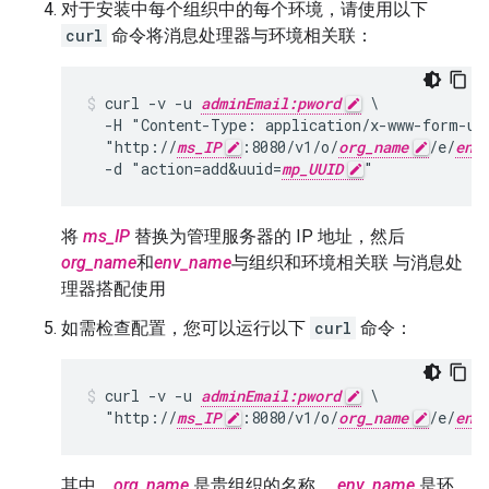
对于安装中每个组织中的每个环境，请使用以下
curl
命令将消息处理器与环境相关联：
curl -v -u 
adminEmail:pword
 \

  -H "Content-Type: application/x-www-form-url
  "http://
ms_IP
:8080/v1/o/
org_name
/e/
env
  -d "action=add&uuid=
mp_UUID
"
将
ms_IP
替换为管理服务器的 IP 地址，然后
org_name
和
env_name
与组织和环境相关联 与消息处
理器搭配使用
如需检查配置，您可以运行以下
curl
命令：
curl -v -u 
adminEmail:pword
 \

  "http://
ms_IP
:8080/v1/o/
org_name
/e/
env
其中，
org_name
是贵组织的名称，
env_name
是环