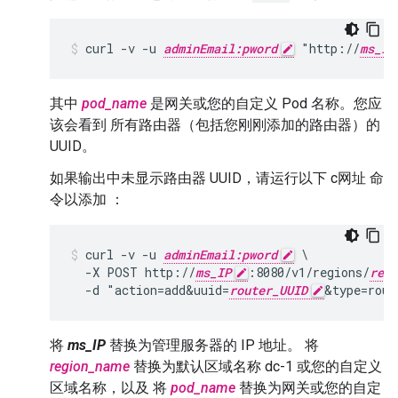
curl -v -u 
adminEmail:pword
 "http://
ms_IP
其中
pod_name
是网关或您的自定义 Pod 名称。您应
该会看到 所有路由器（包括您刚刚添加的路由器）的
UUID。
如果输出中未显示路由器 UUID，请运行以下 c网址 命
令以添加 ：
curl -v -u 
adminEmail:pword
 \

  -X POST http://
ms_IP
:8080/v1/regions/
regi
  -d "action=add&uuid=
router_UUID
&type=rout
将
ms_IP
替换为管理服务器的 IP 地址。 将
region_name
替换为默认区域名称 dc-1 或您的自定义
区域名称，以及 将
pod_name
替换为网关或您的自定