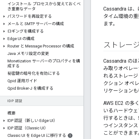
インストール プロセスから覚えておくべ
Cassandr
き重要なデータ
タイム環境の重要
パスワードを再設定する
ます。
メールと SMTP サーバーの構成
ロギングを構成する
Edge UI の構成
ストレージ
Router と Message Processor の構成
Java メモリ設定の変更
Cassandr
Monetization サーバーのプロパティを構
成する
み取りオペレーシ
秘密鍵の暗号化を有効にする
れるストレージ
Qpid 運用ガイド
クション オペ
Qpid Broker-J を構成する
リケーションも
IDP 認証
AWS EC2 
いるハードウェア
概要
行するときは、
IDP 認証（新しい Edge UI）
つインスタンス
IDP 認証（Classic UI）
ことができます
Classic UI を Edge UI に移行する