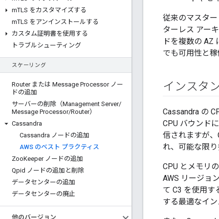
m
TLS をカスタマイズする
従来のマスター 
m
TLS をアンインストールする
ターレス アーキ
カスタム証明書を使用する
ドを複数の A
トラブルシューティング
でも可用性と稼
スケーリング
インスタン
Router または Message Processor ノー
ドの追加
サーバーの削除（Management Server
/
Cassandra
Message Processor
/
Router）
CPU バウンド
Cassandra
信されますが、C
Cassandra ノードの追加
れ、可能な限り多
AWS のベスト プラクティス
Zoo
Keeper ノードの追加
CPU とメモ
Qpid ノードの追加と削除
AWS リージョ
データセンターの追加
て C3 を使用
データセンターの廃止
する最適なイン
他のバージョン