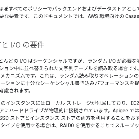
a は、ほぼすべてのポリシーでバックエンドおよびデータストアとして使用
な要素です。このドキュメントでは、AWS 環境向けの Casssa
と I
/
O の要件
a のほとんどの I/O はシーケンシャルですが、ランダム I/O が
ョン中に並べ替えられた文字列テーブルを読み取る場合です。SSD 
 メカニズムです。これは、ランダム読み取りオペレーション
レーションに十分なシーケンシャル書き込みパフォーマンスを
考慮されます。
の多くのインスタンスにはローカル ストレージが付属しており、E
にハードドライブが物理的に接続されています。Apigee では、本番
SSD ストアとインスタンス ストアの両方を利用することをおす
 タイプを使用する場合は、RAID0 を使用することでスルー
。