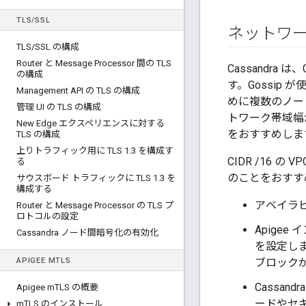
TLS
/
SSL
ネットワ
TLS
/
SSL の構成
Router と Message Processor 間の TLS
Cassandr
の構成
す。Gossip
Management API の TLS の構成
めに複数のノー
管理 UI の TLS の構成
トワーク帯域幅が
New Edge エクスペリエンスに対する
をおすすめしま
TLS の構成
上りトラフィック用に TLS 1
.
3 を構成す
CIDR /16 
る
のことをおすす
サウスボード トラフィックに TLS 1
.
3 を
構成する
アベイラビ
Router と Message Processor の TLS プ
ロトコルの設定
Apigee
Cassandra ノード間暗号化の有効化
を設定しま
APIGEE M
TLS
ブロック
Cassa
Apigee m
TLS の概要
ードやセ
m
TLS のインストール